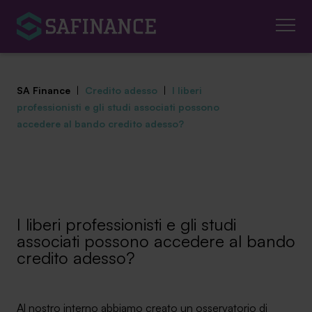
SA Finance
|
Credito adesso
|
I liberi
professionisti e gli studi associati possono
accedere al bando credito adesso?
Mediazione Creditizia
Finanza Agevolata
I liberi professionisti e gli studi
Centro studi
associati possono accedere al bando
credito adesso?
News ed eventi
Chi siamo
Al nostro interno abbiamo creato un osservatorio di