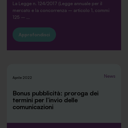
La Legge n. 124/2017 (Legge annuale per il
mercato e la concorrenza – articolo 1, commi
125 – ...
SA Finance Mediazione Creditizia Srl, società di mediazione creditizia iscritta
Approfondisci
all'Oam n.M336
News
Aprile 2022
Bonus pubblicità: proroga dei
termini per l’invio delle
comunicazioni