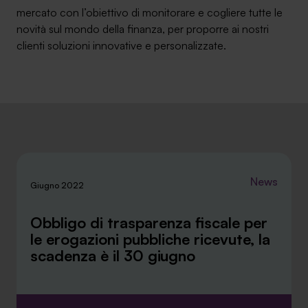
mercato con l’obiettivo di monitorare e cogliere tutte le
Ambassador
novità sul mondo della finanza, per proporre ai nostri
clienti soluzioni innovative e personalizzate.
Contatti
Lavora con noi
News
Giugno 2022
Obbligo di trasparenza fiscale per
le erogazioni pubbliche ricevute, la
+030.3540104
scadenza è il 30 giugno
info@safinance.it