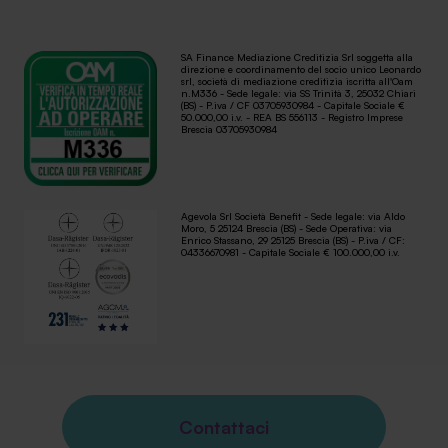
SA Finance Mediazione Creditizia Srl soggetta alla
direzione e coordinamento del socio unico Leonardo
srl, società di mediazione creditizia iscritta all'Oam
n.M336 - Sede legale: via SS Trinità 3, 25032 Chiari
(BS) - P.iva / CF 03705930984 - Capitale Sociale €
50.000,00 i.v. - REA BS 556113 - Registro Imprese
Brescia 03705930984
Agevola Srl Società Benefit - Sede legale: via Aldo
Moro, 5 25124 Brescia (BS) - Sede Operativa: via
Enrico Stassano, 29 25125 Brescia (BS) - P.iva / CF:
04336670981 - Capitale Sociale € 100.000,00 i.v.
Contattaci