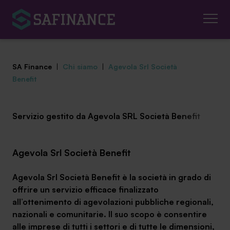
SA Finance
|
Chi siamo
|
Agevola Srl Società
Benefit
Servizio gestito da Agevola SRL Società Benefit
Mediazione Creditizia
Finanza Agevolata
Agevola Srl Società Benefit
Centro studi
Agevola Srl Società Benefit è la società in grado di
offrire un servizio efficace finalizzato
News ed eventi
all’ottenimento di agevolazioni pubbliche regionali,
nazionali e comunitarie. Il suo scopo è consentire
Chi siamo
alle imprese di tutti i settori e di tutte le dimensioni,