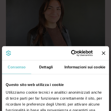
Consenso
Dettagli
Informazioni sui cookie
Questo sito web utilizza i cookie
Lucrezia Bolchi
Utilizziamo cookie tecnici e analitici anonimizzati anche
di terze parti per far funzionare correttamente il sito, per
Consulente commerciale
ricordare le preferenze degli Utenti. per attivare alcune
bolchi@agevola.it
funzionalità in base alla provenienza e garantirti una