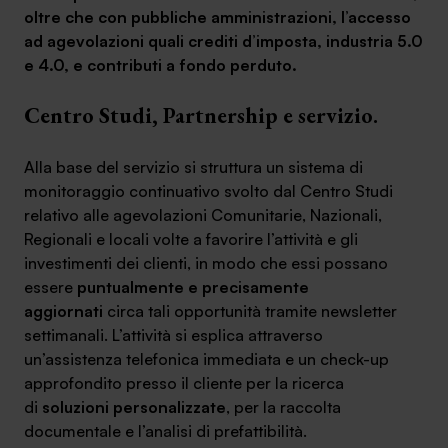
oltre che con pubbliche amministrazioni, l’accesso
Ambassador
ad agevolazioni quali crediti d’imposta, industria 5.0
e 4.0, e contributi a fondo perduto.
Contatti
Centro Studi,
Partnership e servizio.
Lavora con noi
Alla base del servizio si struttura un sistema di
monitoraggio continuativo svolto dal Centro Studi
relativo alle agevolazioni Comunitarie, Nazionali,
Regionali e locali volte a favorire l’attività e gli
investimenti dei clienti, in modo che essi possano
essere
puntualmente e precisamente
aggiornati
circa tali opportunità tramite newsletter
settimanali. L’attività si esplica attraverso
+030.3540104
un’assistenza telefonica immediata e un check-up
approfondito presso il cliente per la ricerca
di
soluzioni personalizzate
, per la raccolta
info@safinance.it
documentale e l’analisi di prefattibilità.