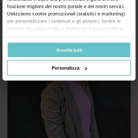
fruizione migliore del nostro portale e dei nostri servizi.
Utilizziamo cookie promozionali (statistici e marketing)
per personalizzare i contenuti e gli annunci, fornire le
funzioni dei social media e analizzare il nostro traffico.
Inoltre forniamo informazioni sul modo in cui utilizzi il
nostro sito ai nostri partner che si occupano di analisi dei
Accetta tutti
dati web, pubblicità e social media, i quali potrebbero
combinarle con altre informazioni che hai fornito loro o
che hanno raccolto in base al tuo utilizzo dei loro servizi.
Personalizza
Cliccando su “PERSONALIZZA“ potrai scegliere quali
cookie potranno essere implementati ad esclusione di
quelli tecnici che sono necessari per il funzionamento del
sito. Cliccando su “ACCETTA TUTTI” invece accetterai di
implementare tutti i cookie. Chiudendo questo banner
verranno installati i soli cookie necessari al
funzionamento del sito. Per tutte le informazioni complete
ti invitiamo a consultare le "Informazioni sui Cookie" qui
sopra.