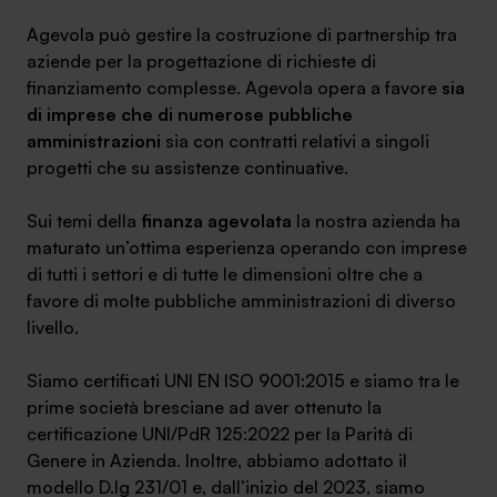
Agevola può gestire la costruzione di partnership tra
aziende per la progettazione di richieste di
finanziamento complesse. Agevola opera a favore
sia
di imprese che di numerose pubbliche
SA Finance Mediazione Creditizia Srl, società di mediazione creditizia iscritta
amministrazioni
sia con contratti relativi a singoli
all'Oam n.M336
progetti che su assistenze continuative.
Sui temi della
finanza agevolata
la nostra azienda ha
maturato un’ottima esperienza operando con imprese
di tutti i settori e di tutte le dimensioni oltre che a
favore di molte pubbliche amministrazioni di diverso
livello.
Siamo certificati
UNI EN ISO 9001:2015
e siamo tra le
prime società bresciane ad aver ottenuto la
certificazione
UNI/PdR 125:2022
per la Parità di
Genere in Azienda. Inoltre, abbiamo adottato il
modello
D.lg 231/01
e, dall’inizio del 2023, siamo