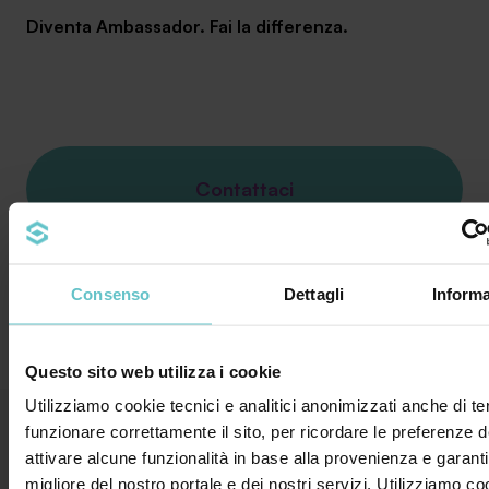
Diventa Ambassador. Fai la differenza.
Contattaci
Iscriviti alla nostra newsletter
Consenso
Dettagli
Informa
Questo sito web utilizza i cookie
Utilizziamo cookie tecnici e analitici anonimizzati anche di ter
funzionare correttamente il sito, per ricordare le preferenze de
attivare alcune funzionalità in base alla provenienza e garanti
migliore del nostro portale e dei nostri servizi. Utilizziamo co