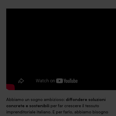
Ambassador
Contatti
Lavora con noi
+030.3540104
Abbiamo un sogno ambizioso:
diffondere soluzioni
concrete e sostenibili
per far crescere il tessuto
info@safinance.it
imprenditoriale italiano. E per farlo, abbiamo bisogno