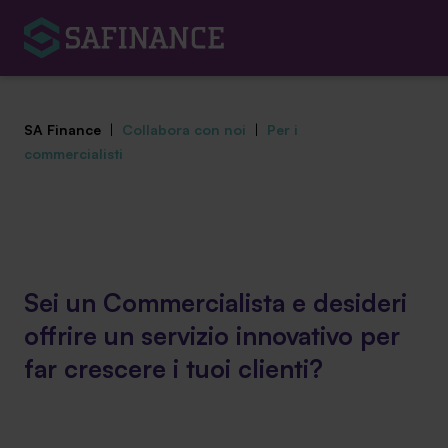
SA Finance
|
Collabora con noi
|
Per i
commercialisti
Mediazione Creditizia
Finanza Agevolata
Sei un Commercialista e desideri
Centro studi
offrire un servizio innovativo per
far crescere i tuoi clienti?
News ed eventi
Chi siamo