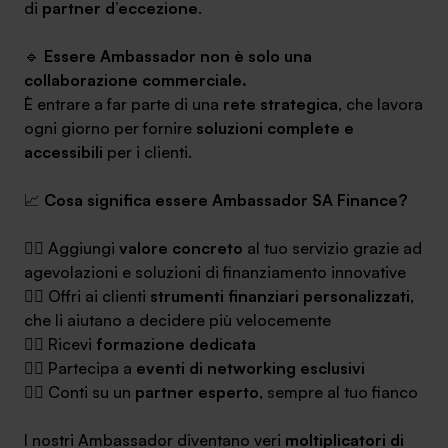
di
partner d’eccezione
.
🔹
Essere Ambassador non è solo una
collaborazione commerciale.
È entrare a far parte di una
rete strategica
, che lavora
SA Finance Mediazione Creditizia Srl, società di mediazione creditizia iscrit
ogni giorno per fornire
soluzioni complete e
accessibili
per i clienti.
📈
Cosa significa essere Ambassador SA Finance?
👉🏻 Aggiungi
valore concreto
al tuo servizio grazie ad
agevolazioni e soluzioni di finanziamento innovative
👉🏻 Offri ai clienti
strumenti finanziari personalizzati
,
che li aiutano a decidere più velocemente
👉🏻 Ricevi
formazione dedicata
👉🏻 Partecipa a
eventi di networking esclusivi
👉🏻 Conti su un
partner esperto
, sempre al tuo fianco
I nostri Ambassador diventano veri
moltiplicatori di