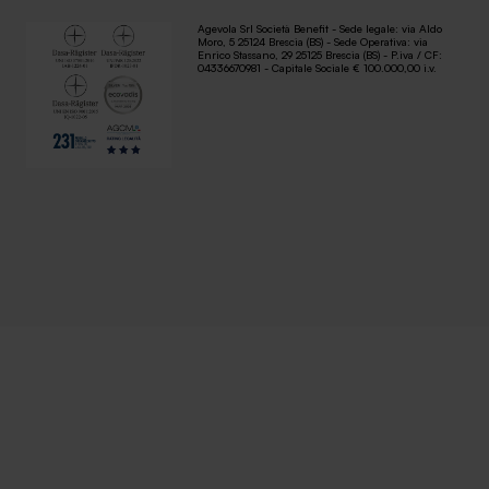
Agevola Srl Società Benefit - Sede legale: via Aldo
Moro, 5 25124 Brescia (BS) - Sede Operativa: via
Enrico Stassano, 29 25125 Brescia (BS) - P.iva / CF:
04336670981 - Capitale Sociale € 100.000,00 i.v.