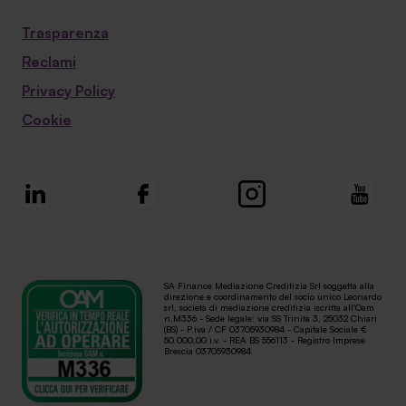
Trasparenza
Reclami
Privacy Policy
Cookie
SA Finance Mediazione Creditizia Srl soggetta alla
direzione e coordinamento del socio unico Leonardo
srl, società di mediazione creditizia iscritta all'Oam
n.M336 - Sede legale: via SS Trinità 3, 25032 Chiari
(BS) - P.iva / CF 03705930984 - Capitale Sociale €
50.000,00 i.v. - REA BS 556113 - Registro Imprese
Brescia 03705930984