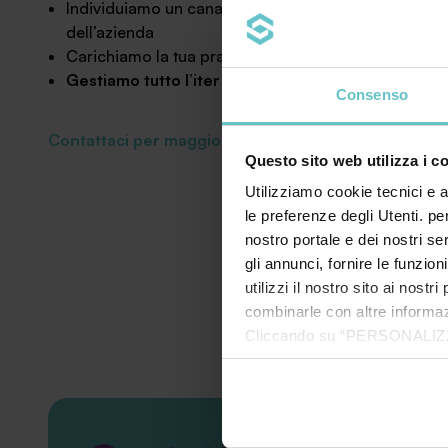
Individuiamo un canale di credito
personalizzato
in
dell’azienda
Carichiamo la tua pratica
Gestiamo tutto l’iter
fino all’erogazione del credito
Consenso
Contattaci per maggiori informazioni
Questo sito web utilizza i c
Utilizziamo cookie tecnici e a
le preferenze degli Utenti. pe
nostro portale e dei nostri se
gli annunci, fornire le funzion
utilizzi il nostro sito ai nost
combinarle con altre informazi
Cliccando su “PERSONALIZZA“ 
che sono necessari per il fu
cookie. Chiudendo questo bann
informazioni complete ti invi