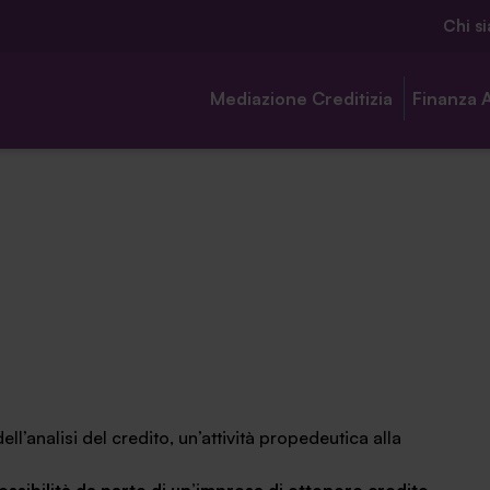
Chi s
Mediazione Creditizia
Finanza 
Chi siamo
Ambassador
Contatti
l’analisi del credito, un’attività
propedeutica alla
Lavora con noi