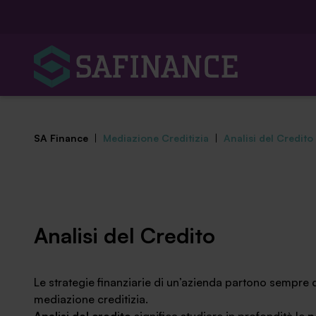
SA Finance
|
Mediazione Creditizia
|
Analisi del Credito
Mediazione Creditizia
Analisi del Credito
Finanza Agevolata
Le strategie finanziarie di un’azienda partono sempre del
Centro studi
mediazione creditizia.