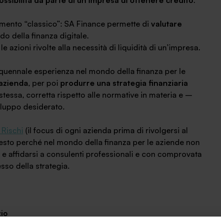
ossibilità da parte di un’impresa di ottenere credito
.
amento “classico”: SA Finance permette di
valutare
do della finanza digitale.
e azioni rivolte alla necessità di liquidità di un’impresa.
inquennale esperienza nel mondo della finanza per le
 azienda
, per poi
produrre una strategia finanziaria
 stessa, corretta rispetto alle normative in materia e –
viluppo desiderato.
 Rischi
(il focus di ogni azienda prima di rivolgersi al
esto perché nel mondo della finanza per le aziende non
 e affidarsi a consulenti professionali e con comprovata
sso della strategia.
zio