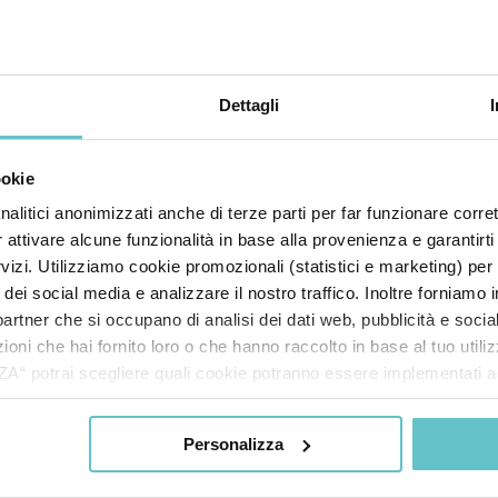
 base all’analisi creditizia, al settore o ai bisogni
Dettagli
ookie
nalitici anonimizzati anche di terze parti per far funzionare corret
r attivare alcune funzionalità in base alla provenienza e garantirti
rvizi. Utilizziamo cookie promozionali (statistici e marketing) per
i dei social media e analizzare il nostro traffico. Inoltre forniamo
ri partner che si occupano di analisi dei dati web, pubblicità e soci
oni che hai fornito loro o che hanno raccolto in base al tuo utilizz
potrai scegliere quali cookie potranno essere implementati ad 
nzionamento del sito. Cliccando su “ACCETTA TUTTI” invece accet
er verranno installati i soli cookie necessari al funzionamento de
Personalizza
tiamo a consultare le "Informazioni sui Cookie" qui sopra.