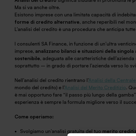
Analisi del credito
significa studiare in profondità le
p
News ed eventi
Ma si va anche oltre.
Esistono imprese con una limitata capacità di indebit
forme di credito alternative
, anche reperibili nel mon
L’analisi del credito è una procedura che anticipa tutte l
I consulenti SA Finance, in funzione di un’ultra ventic
imprese,
analizzano bilanci e situazioni della singola
sostenibile
, adeguata alle caratteristiche dell’azienda
soprattutto – in grado di portare l’azienda verso lo s
Nell’analisi del credito rientrano l’
Analisi della Centrale
mondo del credito) e l’
Analisi del Merito Creditizio
. Qu
è mai opportuno fare “il passo più lungo della gamba”
esperienza è sempre la formula migliore verso il succe
Come operiamo:
Svolgiamo un’analisi gratuita del tuo
merito crediti