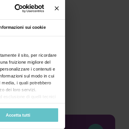
Informazioni sui cookie
tamente il sito, per ricordare
 una fruizione migliore del
 personalizzare i contenuti e
 informazioni sul modo in cui
al media, i quali potrebbero
o dei loro servizi.
esclusione di quelli tecnici
terai di implementare tutti i
l sito. Per tutte le
Accetta tutti