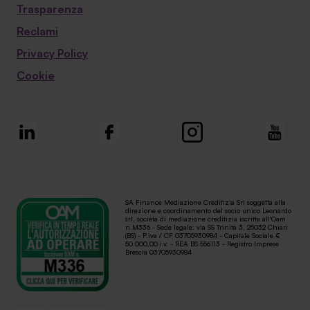
Trasparenza
Reclami
Privacy Policy
Cookie
SA Finance Mediazione Creditizia Srl soggetta alla
direzione e coordinamento del socio unico Leonardo
srl, società di mediazione creditizia iscritta all'Oam
n.M336 - Sede legale: via SS Trinità 3, 25032 Chiari
(BS) - P.iva / CF 03705930984 - Capitale Sociale €
50.000,00 i.v. - REA BS 556113 - Registro Imprese
Brescia 03705930984