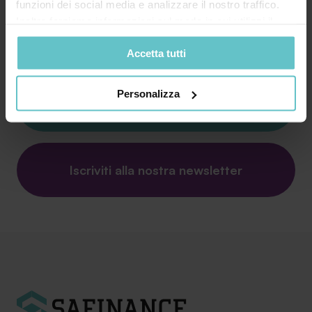
funzioni dei social media e analizzare il nostro traffico.
Inoltre forniamo informazioni sul modo in cui utilizzi il
nostro sito ai nostri partner che si occupano di analisi dei
Accetta tutti
dati web, pubblicità e social media, i quali potrebbero
combinarle con altre informazioni che hai fornito loro o
che hanno raccolto in base al tuo utilizzo dei loro servizi.
Personalizza
Contattaci
Cliccando su “PERSONALIZZA“ potrai scegliere quali
cookie potranno essere implementati ad esclusione di
quelli tecnici che sono necessari per il funzionamento del
sito. Cliccando su “ACCETTA TUTTI” invece accetterai di
Iscriviti alla nostra newsletter
implementare tutti i cookie. Chiudendo questo banner
verranno installati i soli cookie necessari al
funzionamento del sito. Per tutte le informazioni complete
ti invitiamo a consultare le "Informazioni sui Cookie" qui
sopra.