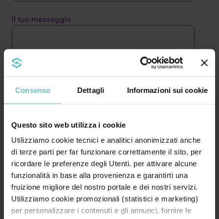
Il tuo messaggio
Consenso
Dettagli
Informazioni sui cookie
Questo sito web utilizza i cookie
Utilizziamo cookie tecnici e analitici anonimizzati anche
* Acconsento al trattamento dei miei dati
di terze parti per far funzionare correttamente il sito, per
personali secondo quanto specificato nell’
ricordare le preferenze degli Utenti. per attivare alcune
informativa
funzionalità in base alla provenienza e garantirti una
fruizione migliore del nostro portale e dei nostri servizi.
Utilizziamo cookie promozionali (statistici e marketing)
per personalizzare i contenuti e gli annunci, fornire le