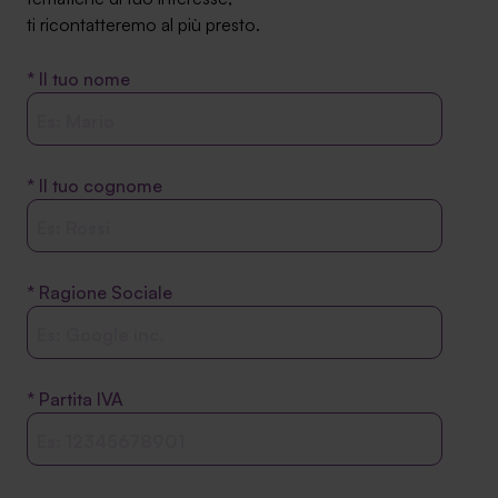
Ambassador
ti ricontatteremo al più presto.
Contatti
* Il tuo nome
Lavora con noi
* Il tuo cognome
* Ragione Sociale
+030.3540104
* Partita IVA
info@safinance.it