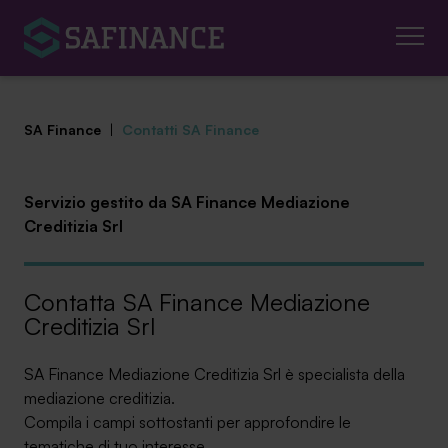
SA Finance
|
Contatti SA Finance
Servizio gestito da SA Finance Mediazione
Creditizia Srl
Mediazione Creditizia
Finanza Agevolata
Contatta SA Finance Mediazione
Creditizia Srl
Centro studi
News ed eventi
SA Finance Mediazione Creditizia Srl è specialista della
mediazione creditizia.
Chi siamo
Compila i campi sottostanti per approfondire le
tematiche di tuo interesse,