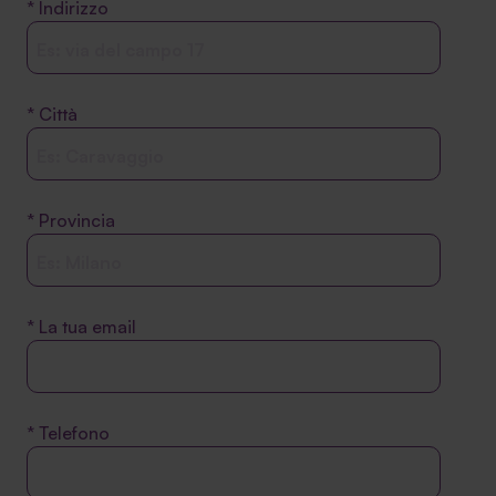
* Indirizzo
* Città
SA Finance Mediazione Creditizia Srl, società di mediazione creditizia iscritta
all'Oam n.M336
* Provincia
* La tua email
* Telefono