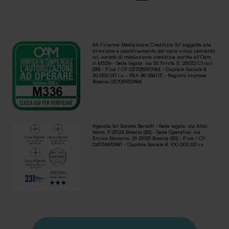
SA Finance Mediazione Creditizia Srl soggetta alla
direzione e coordinamento del socio unico Leonardo
srl, società di mediazione creditizia iscritta all'Oam
n.M336 - Sede legale: via SS Trinità 3, 25032 Chiari
(BS) - P.iva / CF 03705930984 - Capitale Sociale €
50.000,00 i.v. - REA BS 556113 - Registro Imprese
Brescia 03705930984
Agevola Srl Società Benefit - Sede legale: via Aldo
Moro, 5 25124 Brescia (BS) - Sede Operativa: via
Enrico Stassano, 29 25125 Brescia (BS) - P.iva / CF:
04336670981 - Capitale Sociale € 100.000,00 i.v.