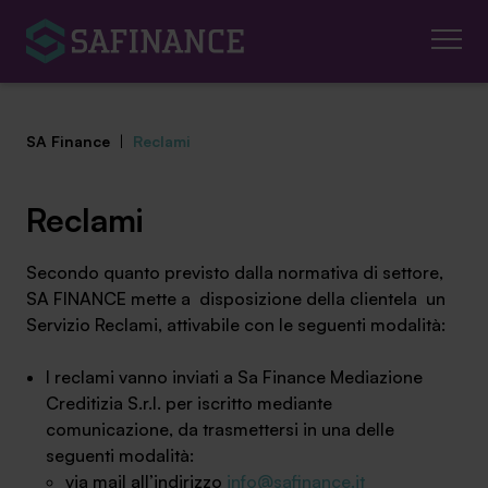
SA Finance
|
Reclami
Reclami
Mediazione Creditizia
Secondo quanto previsto dalla normativa di settore,
SA FINANCE mette a disposizione della clientela un
Finanza Agevolata
Servizio Reclami, attivabile con le seguenti modalità:
Centro studi
I reclami vanno inviati a Sa Finance Mediazione
Creditizia S.r.l. per iscritto mediante
News ed eventi
comunicazione, da trasmettersi in una delle
seguenti modalità:
Chi siamo
via mail all’indirizzo
info@safinance.it