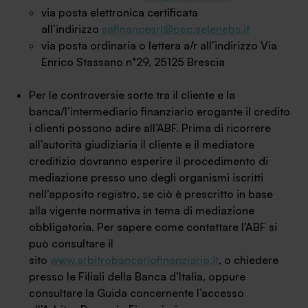
via posta elettronica certificata
Ambassador
all’indirizzo
safinancesrl@pec.selenebs.it
via posta ordinaria o lettera a/r all’indirizzo Via
Contatti
Enrico Stassano n°29, 25125 Brescia
Lavora con noi
Per le controversie sorte tra il cliente e la
banca/l’intermediario finanziario erogante il credito
i clienti possono adire all’ABF. Prima di ricorrere
all’autorità giudiziaria il cliente e il mediatore
creditizio dovranno esperire il procedimento di
mediazione presso uno degli organismi iscritti
nell’apposito registro, se ciò è prescritto in base
alla vigente normativa in tema di mediazione
obbligatoria. Per sapere come contattare l’ABF si
+030.3540104
può consultare il
sito
www.arbitrobancariofinanziario.it
, o chiedere
presso le Filiali della Banca d’Italia, oppure
info@safinance.it
consultare la Guida concernente l’accesso