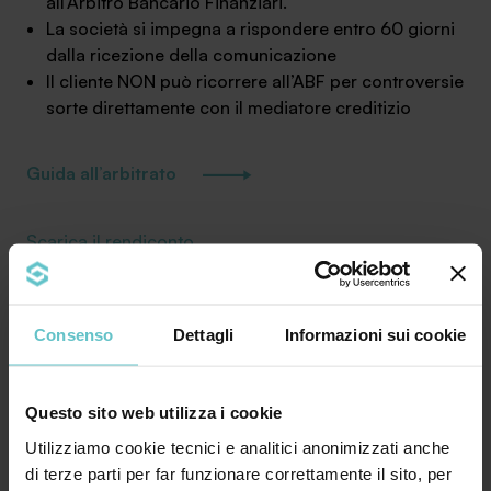
all’Arbitro Bancario Finanziari.
La società si impegna a rispondere entro 60 giorni
dalla ricezione della comunicazione
Il cliente NON può ricorrere all’ABF per controversie
sorte direttamente con il mediatore creditizio
SA Finance Mediazione Creditizia Srl, società di mediazione creditizia iscritta
all'Oam n.M336
Guida all’arbitrato
Scarica il rendiconto
Consenso
Dettagli
Informazioni sui cookie
Questo sito web utilizza i cookie
Contattaci
Utilizziamo cookie tecnici e analitici anonimizzati anche
di terze parti per far funzionare correttamente il sito, per