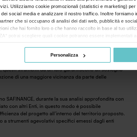
consente appunto di verificare quali agevolazioni, nella
rvizi. Utilizziamo cookie promozionali (statistici e marketing) per
sa nel rispetto della normativa europea. Tutti gli Enti
i dei social media e analizzare il nostro traffico. Inoltre forniamo
di tenuti ad inserire nel Registro gli aiuti di Stato da
ri partner che si occupano di analisi dei dati web, pubblicità e soci
roposito agli Enti pubblici un servizio per la
oni che hai fornito loro o che hanno raccolto in base al tuo utilizz
potrai scegliere quali cookie potranno essere implementati ad 
nzionamento del sito. Cliccando su “ACCETTA TUTTI” invece accet
ll’erogazione di bandi per le imprese e i privati:
er verranno installati i soli cookie necessari al funzionamento de
 agli Enti pubblici in genere che decidano di emanare
Personalizza
tiamo a consultare le "Informazioni sui Cookie" qui sopra.
alle imprese e ai privati del proprio territorio. Si tratti di
o, questi strumenti da un lato garantiscono un sostegno
ezione di una maggiore vicinanza da parte delle
erno SAFINANCE, durante la sua analisi approfondita con
ato con altri Enti, in questo modo è possibile
fficienza del progetto all’interno del territorio proposto.
so a strumenti agevolativi specifici emessi dagli enti