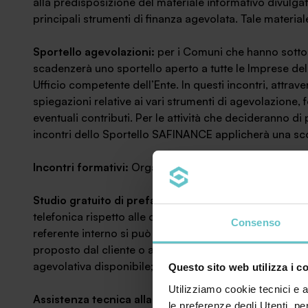
alla predisposizione del materiale informativo divulgativ
principali strumenti di finanza agevolata. Tale material
Sportello agevolazioni:
per i Comuni che hanno sotto
scadenzerà uno sportello aperto a tutte le Imprese del t
Ufficio competente dell’Ente. In questi incontri, attra
spiegazioni relative ai vari strumenti di agevolazione, f
eventuali contributi. Per le attività che decideranno di
incontri dello Sportello SAFINANCE applicherà una sconti
Incontri formativi:
Organizzazione di incontri informati
Studio gratuito di prefattibilità:
Il referente interno s
telefonica rispetto alle condizioni di ammissibilità dell
Consenso
referente interno si può recare dal cliente per effettu
proposto dal cliente o addirittura proporre nuove soluz
agevolativa disponibile;
Questo sito web utilizza i c
Utilizziamo cookie tecnici e a
Assistenza tecnica alla compilazione del Registro Naz
le preferenze degli Utenti. pe