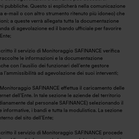
ni pubbliche. Questo si esplicherà nella comunicazione
via e-mail o con altro strumento ritenuto più idoneo) che
ioni; a queste verrà allegata tutta la documentazione
nda di agevolazione ed il bando ufficiale per favorire
’Ente;
ritto il servizio di Monitoraggio SAFINANCE verifica
a raccolte le informazioni e la documentazione
nche con l’ausilio dei funzionari dell’ente gestore
ca l’ammissibilità ad agevolazione dei suoi interventi;
di Monitoraggio SAFINANCE effettua il caricamento delle
rnet dell’Ente. In tale sezione le aziende del territorio
idianamente dal personale SAFINANCE) selezionando il
le informative, i bandi e tutta la modulistica. La sezione
nterno del sito dell’Ente;
critto il servizio di Monitoraggio SAFINANCE procede