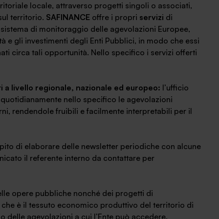
itoriale locale, attraverso progetti singoli o associati,
ul territorio.
SAFINANCE
offre i propri
servizi
di
n sistema di monitoraggio delle agevolazioni Europee,
vità e gli investimenti degli Enti Pubblici, in modo che essi
irca tali opportunità. Nello specifico i servizi offerti
i a livello regionale, nazionale ed europeo:
l’ufficio
 quotidianamente nello specifico le agevolazioni
i, rendendole fruibili e facilmente interpretabili per il
mpito di elaborare delle newsletter periodiche con alcune
nicato il referente interno da contattare per
delle opere pubbliche nonché dei progetti di
 che è il tessuto economico produttivo del territorio di
o delle agevolazioni a cui l’Ente può accedere.