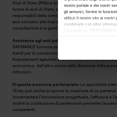
Aiuti di Stato (RNA) è una banca dati digitalizzata che 
nostro portale e dei nostri se
forma di aiuti di Stato, sono stati concessi ad un’impre
gli annunci, fornire le funzion
responsabili della concessione di agevolazioni sono quin
utilizzi il nostro sito ai nost
essi concessi alle imprese. SAFINANCE offre a questo p
combinarle con altre informazi
compilazione e la gestione del registro.
Cliccando su “PERSONALIZZA“ 
che sono necessari per il fu
Assistenza agli enti pubblici nella pubblicazione e ne
cookie. Chiudendo questo bann
SAFINANCE fornisce assistenza qualificata ai Comuni e
informazioni complete ti invi
bandi per la concessione di agevolazioni, a vario titolo, 
finanziamenti agevolati o di contributi a fondo perdut
economico, dall’altro vanno nella direzione della perc
istituzioni.
Proposta creazione partenariato:
Lo specialista int
l’Ente, può anche proporre la creazione di un partenari
incrementare l’innovazione progettuale, l’efficacia e l’e
Inoltre la costituzione di partenariati permette l’acces
competenti;