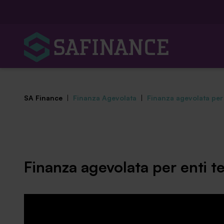
SA Finance
|
Finanza Agevolata
|
Finanza agevolata per e
Mediazione Creditizia
Finanza agevolata per enti ter
Finanza Agevolata
Centro studi