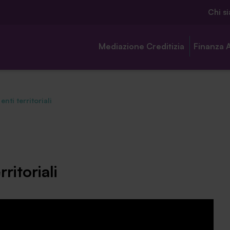
Chi s
Mediazione Creditizia
Finanza 
nti territoriali
Chi siamo
Ambassador
ritoriali
Contatti
Lavora con noi