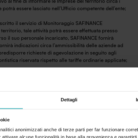
o al fine di informare le Imprese del territorio circa i
e potrà essere lasciato nell’Ufficio competente dell’ente;
scritto il servizio di Monitoraggio SAFINANCE
erritorio, tale attività potrà essere effettuata presso
verso il suo personale incaricato, SAFINANCE fornirà
ornirà indicazioni circa l’ammissibilità delle aziende ad
 predisporre richieste di agevolazione in seguito agli
stica riservata rispetto alle tariffe ordinarie applicate;
vi, presso le sedi dell’Ente, sulla materia in argomento;
pecializzato sull’apposito bando può effettuare un’analisi
’investimento proposto dal cliente, in caso di necessità il
Dettagli
are uno studio più approfondito dell’investimento
ioni progettuali che possono essere attuabili sulla linea
ookie
nalitici anonimizzati anche di terze parti per far funzionare corret
ionale degli Aiuti di Stato:
Il Registro Nazionale degli
r attivare alcune funzionalità in base alla provenienza e garantirti