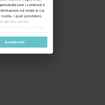
 personalizzare i contenuti e
 informazioni sul modo in cui
al media, i quali potrebbero
o dei loro servizi.
esclusione di quelli tecnici
terai di implementare tutti i
l sito. Per tutte le
Accetta tutti