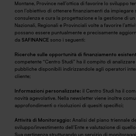
Montane, Province nell’ottica di favorire lo sviluppo terr
con l’obiettivo di ottenere finanziamenti da impiegare s
consulenza e cura la progettazione e la gestione di u
Nazionali, Regionali e Provinciali volte a favorire l’atti
possano essere puntualmente e precisamente aggiornati c
da
SAFINANCE
sono i seguenti:
Ricerche sulle opportunità di finanziamento esistent
competente “Centro Studi” ha il compito di analizzare
pubbliche disponibili indirizzandole agli operatori intern
cliente;
Informazioni personalizzate:
il Centro Studi ha il co
novità agevolative. Nella newsletter viene inoltre comu
approfondimenti o risoluzioni di quesiti specifici;
Attività di Monitoraggio:
Analisi del piano triennale 
sviluppo/investimento dell’Ente e valutazione di quello
Sua pertinenza strutturando un servizio di monitoraggi