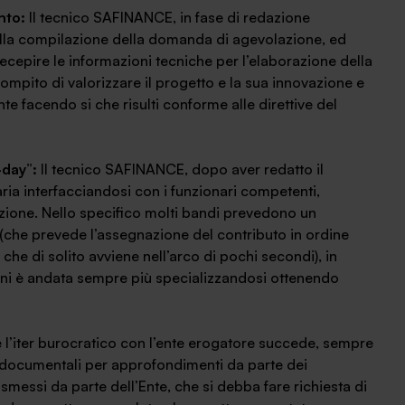
ento:
Il tecnico SAFINANCE, in fase di redazione
 alla compilazione della domanda di agevolazione, ed
er recepire le informazioni tecniche per l’elaborazione della
ompito di valorizzare il progetto e la sua innovazione e
te facendo si che risulti conforme alle direttive del
-day”:
Il tecnico SAFINANCE, dopo aver redatto il
ia interfacciandosi con i funzionari competenti,
ione. Nello specifico molti bandi prevedono un
(che prevede l’assegnazione del contributo in ordine
che di solito avviene nell’arco di pochi secondi), in
ni è andata sempre più specializzandosi ottenendo
 l’iter burocratico con l’ente erogatore succede, sempre
i documentali per approfondimenti da parte dei
smessi da parte dell’Ente, che si debba fare richiesta di