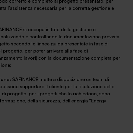
modo corretto e completo al progetto presentato, per
ta l’assistenza necessaria per la corretta gestione e
AFINANCE si occupa in toto della gestione e
, analizzando e controllando la documentazione prevista
getto secondo le linnee guida presentate in fase di
rogetto, per poter arrivare alla fase di
avanzamento lavori) con la documentazione completa per
zione;
ione:
SAFINANCE mette a disposizione un team di
possono supportare il cliente per la risoluzione delle
i di progetto, per i progetti che lo richiedono, sono
la formazione, della sicurezza, dell’energia “Energy