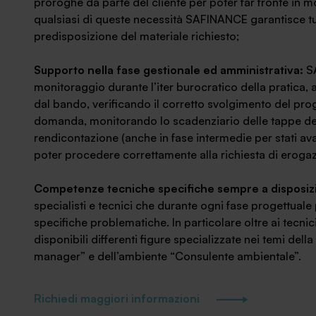
proroghe da parte del cliente per poter far fronte in 
qualsiasi di queste necessità SAFINANCE garantisce tut
predisposizione del materiale richiesto;
Supporto nella fase gestionale ed amministrativa:
S
monitoraggio durante l’iter burocratico della pratica
dal bando, verificando il corretto svolgimento del pro
domanda, monitorando lo scadenziario delle tappe del p
rendicontazione (anche in fase intermedie per stati 
poter procedere correttamente alla richiesta di eroga
Competenze tecniche specifiche sempre a disposiz
specialisti e tecnici che durante ogni fase progettuale 
specifiche problematiche. In particolare oltre ai tecnic
disponibili differenti figure specializzate nei temi del
manager” e dell’ambiente “Consulente ambientale”.
Richiedi maggiori informazioni