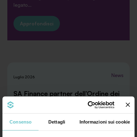
legato...
Approfondisci
News
Luglio 2026
SA Finance partner dell’Ordine dei
Dottori Commercialisti e degli
Esperti Contabili di Brescia
Consenso
Dettagli
Informazioni sui cookie
La convenzione stipulata con l’ODCEC di Brescia