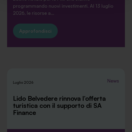
implementare tutti i cookie. Chiudendo questo banner
programmando nuovi investimenti. Al 13 luglio
verranno installati i soli cookie necessari al
2026, le risorse a...
funzionamento del sito. Per tutte le informazioni complete
ti invitiamo a consultare le "Informazioni sui Cookie" qui
Approfondisci
sopra.
News
Luglio 2026
Lido Belvedere rinnova l’offerta
turistica con il supporto di SA
Finance