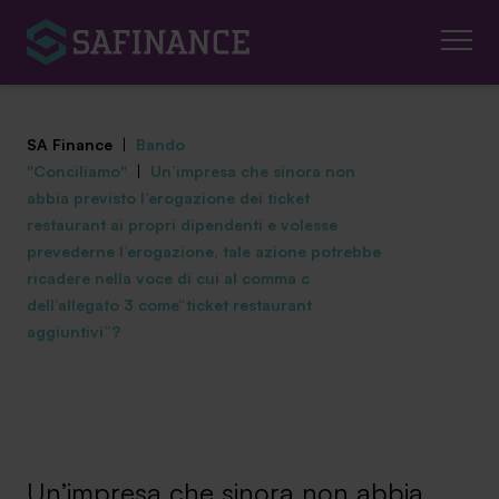
SA Finance
|
Bando
"Conciliamo"
|
Un’impresa che sinora non
abbia previsto l’erogazione dei ticket
restaurant ai propri dipendenti e volesse
prevederne l’erogazione, tale azione potrebbe
Mediazione Creditizia
ricadere nella voce di cui al comma c
dell’allegato 3 come“ticket restaurant
Finanza Agevolata
aggiuntivi”?
Centro studi
News ed eventi
Chi siamo
Un’impresa che sinora non abbia