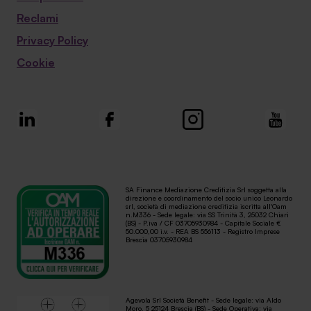
Reclami
Privacy Policy
Cookie
SA Finance Mediazione Creditizia Srl soggetta alla
direzione e coordinamento del socio unico Leonardo
srl, società di mediazione creditizia iscritta all'Oam
n.M336 - Sede legale: via SS Trinità 3, 25032 Chiari
(BS) - P.iva / CF 03705930984 - Capitale Sociale €
50.000,00 i.v. - REA BS 556113 - Registro Imprese
Brescia 03705930984
Agevola Srl Società Benefit - Sede legale: via Aldo
Moro, 5 25124 Brescia (BS) - Sede Operativa: via