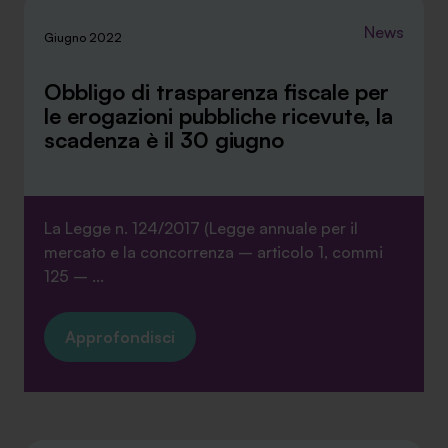
News
Giugno 2022
Obbligo di trasparenza fiscale per
le erogazioni pubbliche ricevute, la
SA Finance Mediazione Creditizia Srl, società di mediazione creditizia iscritta
scadenza è il 30 giugno
all'Oam n.M336
La Legge n. 124/2017 (Legge annuale per il
mercato e la concorrenza – articolo 1, commi
125 – ...
Approfondisci