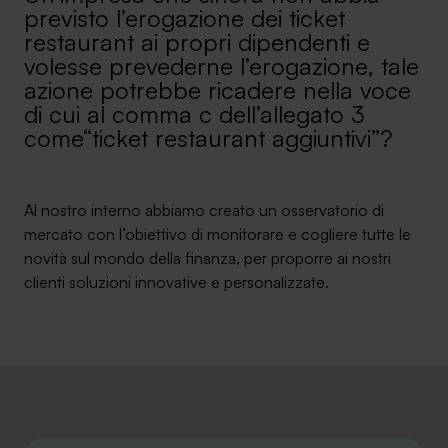
previsto l’erogazione dei ticket
Ambassador
restaurant ai propri dipendenti e
volesse prevederne l’erogazione, tale
Contatti
azione potrebbe ricadere nella voce
di cui al comma c dell’allegato 3
Lavora con noi
come“ticket restaurant aggiuntivi”?
Al nostro interno abbiamo creato un osservatorio di
mercato con l’obiettivo di monitorare e cogliere tutte le
novità sul mondo della finanza, per proporre ai nostri
clienti soluzioni innovative e personalizzate.
+030.3540104
info@safinance.it