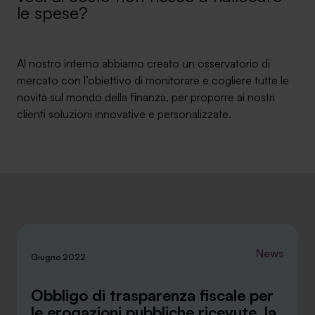
le spese?
Ambassador
Contatti
Al nostro interno abbiamo creato un osservatorio di
mercato con l’obiettivo di monitorare e cogliere tutte le
Lavora con noi
novità sul mondo della finanza, per proporre ai nostri
clienti soluzioni innovative e personalizzate.
+030.3540104
News
Giugno 2022
Obbligo di trasparenza fiscale per
info@safinance.it
le erogazioni pubbliche ricevute, la