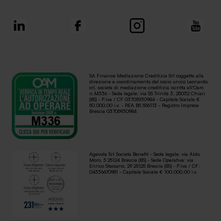
SA Finance Mediazione Creditizia Srl soggetta alla
direzione e coordinamento del socio unico Leonardo
srl, società di mediazione creditizia iscritta all'Oam
n.M336 - Sede legale: via SS Trinità 3, 25032 Chiari
(BS) - P.iva / CF 03705930984 - Capitale Sociale €
50.000,00 i.v. - REA BS 556113 - Registro Imprese
Brescia 03705930984
Agevola Srl Società Benefit - Sede legale: via Aldo
Moro, 5 25124 Brescia (BS) - Sede Operativa: via
Enrico Stassano, 29 25125 Brescia (BS) - P.iva / CF:
04336670981 - Capitale Sociale € 100.000,00 i.v.