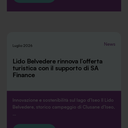
funzionamento del sito. Per tutte le informazioni complete
ti invitiamo a consultare le "Informazioni sui Cookie" qui
sopra.
News
Luglio 2026
Lido Belvedere rinnova l’offerta
turistica con il supporto di SA
Finance
Innovazione e sostenibilità sul lago d’Iseo Il Lido
Belvedere, storico campeggio di Clusane d’Iseo,
...