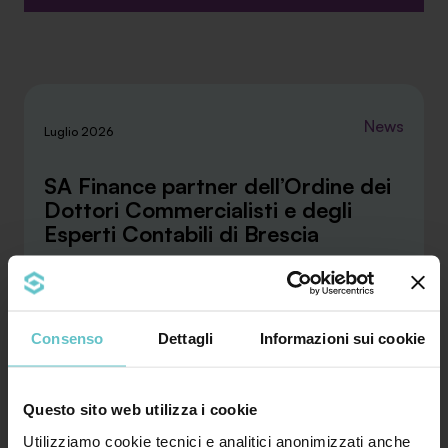
News
Luglio 2026
SA Finance partner dell’Ordine dei
Dottori Commercialisti e degli
Esperti Contabili di Brescia
La convenzione stipulata con l’ODCEC di Brescia
Consenso
Dettagli
Informazioni sui cookie
rafforza la collaborazione tra SA Finance e i
profes...
Questo sito web utilizza i cookie
Approfondisci
Utilizziamo cookie tecnici e analitici anonimizzati anche