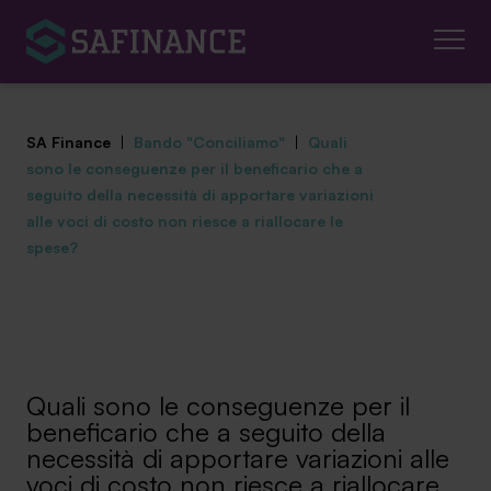
SA Finance
|
Bando "Conciliamo"
|
Quali
sono le conseguenze per il beneficario che a
seguito della necessità di apportare variazioni
alle voci di costo non riesce a riallocare le
spese?
Mediazione Creditizia
Finanza Agevolata
Centro studi
Quali sono le conseguenze per il
News ed eventi
beneficario che a seguito della
necessità di apportare variazioni alle
Chi siamo
voci di costo non riesce a riallocare