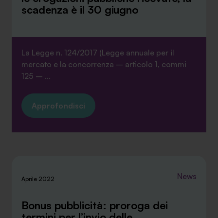
scadenza è il 30 giugno
La Legge n. 124/2017 (Legge annuale per il
SA Finance Mediazione Creditizia Srl, società di mediazione creditizia iscritta
mercato e la concorrenza – articolo 1, commi
all'Oam n.M336
125 – ...
Approfondisci
News
Aprile 2022
Bonus pubblicità: proroga dei
termini per l’invio delle