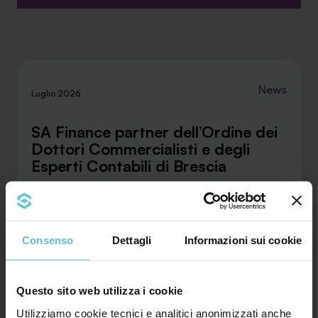
News
Luglio 2026
SA Finance partner dell’Ordine dei
Dottori Commercialisti e degli
Esperti Contabili di Brescia
La convenzione stipulata con l’ODCEC di Brescia
Consenso
Dettagli
Informazioni sui cookie
rafforza la collaborazione tra SA Finance e i
profes...
Questo sito web utilizza i cookie
Approfondisci
Utilizziamo cookie tecnici e analitici anonimizzati anche