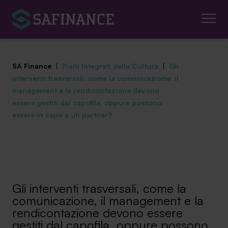
SA Finance
|
Piani Integrati della Cultura
|
Gli
interventi trasversali, come la comunicazione, il
management e la rendicontazione devono
essere gestiti dal capofila, oppure possono
essere in capo a un partner?
Mediazione Creditizia
Finanza Agevolata
Centro studi
Gli interventi trasversali, come la
News ed eventi
comunicazione, il management e la
rendicontazione devono essere
Chi siamo
gestiti dal capofila, oppure possono