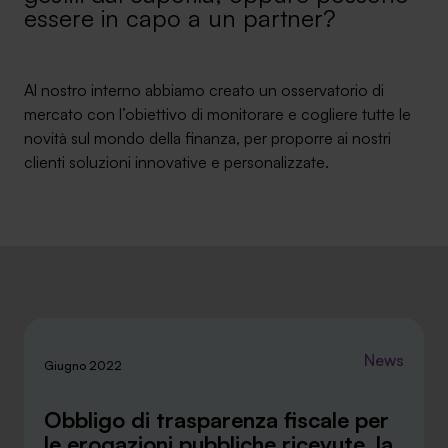
essere in capo a un partner?
Ambassador
Contatti
Al nostro interno abbiamo creato un osservatorio di
mercato con l’obiettivo di monitorare e cogliere tutte le
Lavora con noi
novità sul mondo della finanza, per proporre ai nostri
clienti soluzioni innovative e personalizzate.
+030.3540104
News
Giugno 2022
Obbligo di trasparenza fiscale per
info@safinance.it
le erogazioni pubbliche ricevute, la