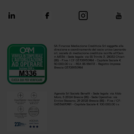
SA Finance Mediazione Creditizia Srl soggetta alla
direzione e coordinamento del socio unico Leonardo
srl, società di mediazione creditizia iscritta all'Oam
n.M336 - Sede legale: via SS Trinità 3, 25032 Chiari
(BS) - P.iva / CF 03705930984 - Capitale Sociale €
50.000,00 i.v. - REA BS 556113 - Registro Imprese
Brescia 03705930984
Agevola Srl Società Benefit - Sede legale: via Aldo
Moro, 5 25124 Brescia (BS) - Sede Operativa: via
Enrico Stassano, 29 25125 Brescia (BS) - P.iva / CF:
04336670981 - Capitale Sociale € 100.000,00 i.v.