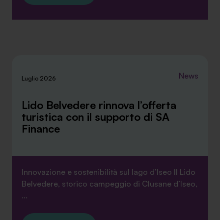
funzionamento del sito. Per tutte le informazioni complete
ti invitiamo a consultare le "Informazioni sui Cookie" qui
sopra.
News
Luglio 2026
Lido Belvedere rinnova l’offerta
turistica con il supporto di SA
Finance
Innovazione e sostenibilità sul lago d’Iseo Il Lido
Belvedere, storico campeggio di Clusane d’Iseo,
...