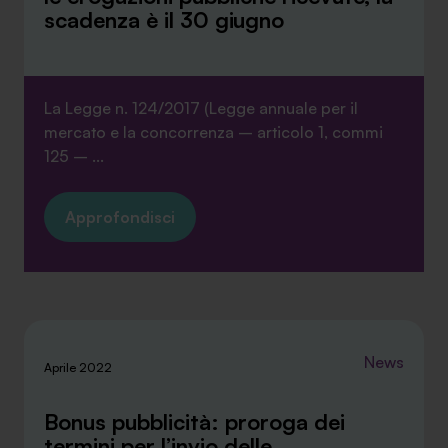
scadenza è il 30 giugno
La Legge n. 124/2017 (Legge annuale per il
SA Finance Mediazione Creditizia Srl, società di mediazione creditizia iscritta
mercato e la concorrenza – articolo 1, commi
all'Oam n.M336
125 – ...
Approfondisci
News
Aprile 2022
Bonus pubblicità: proroga dei
termini per l’invio delle