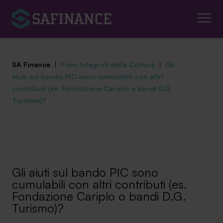
SA Finance
|
Piani Integrati della Cultura
|
Gli
aiuti sul bando PIC sono cumulabili con altri
contributi (es. Fondazione Cariplo o bandi D.G.
Turismo)?
Mediazione Creditizia
Finanza Agevolata
Centro studi
Gli aiuti sul bando PIC sono
cumulabili con altri contributi (es.
News ed eventi
Fondazione Cariplo o bandi D.G.
Turismo)?
Chi siamo