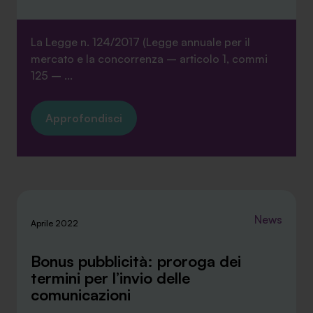
La Legge n. 124/2017 (Legge annuale per il
mercato e la concorrenza – articolo 1, commi
125 – ...
SA Finance Mediazione Creditizia Srl, società di mediazione creditizia iscritta
all'Oam n.M336
Approfondisci
News
Aprile 2022
Bonus pubblicità: proroga dei
termini per l’invio delle
comunicazioni