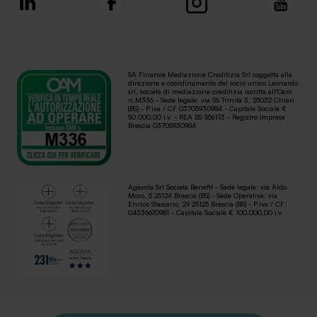
SA Finance Mediazione Creditizia Srl soggetta alla
direzione e coordinamento del socio unico Leonardo
srl, società di mediazione creditizia iscritta all'Oam
n.M336 - Sede legale: via SS Trinità 3, 25032 Chiari
(BS) - P.iva / CF 03705930984 - Capitale Sociale €
50.000,00 i.v. - REA BS 556113 - Registro Imprese
Brescia 03705930984
Agevola Srl Società Benefit - Sede legale: via Aldo
Moro, 5 25124 Brescia (BS) - Sede Operativa: via
Enrico Stassano, 29 25125 Brescia (BS) - P.iva / CF:
04336670981 - Capitale Sociale € 100.000,00 i.v.