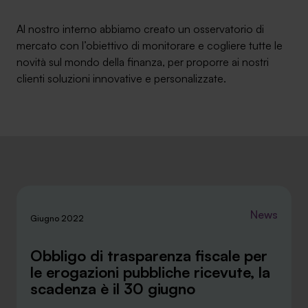
Ambassador
Al nostro interno abbiamo creato un osservatorio di
mercato con l’obiettivo di monitorare e cogliere tutte le
Contatti
novità sul mondo della finanza, per proporre ai nostri
clienti soluzioni innovative e personalizzate.
Lavora con noi
News
Giugno 2022
+030.3540104
Obbligo di trasparenza fiscale per
le erogazioni pubbliche ricevute, la
scadenza è il 30 giugno
info@safinance.it