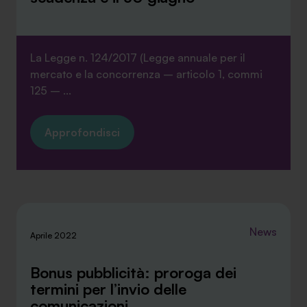
La Legge n. 124/2017 (Legge annuale per il
mercato e la concorrenza – articolo 1, commi
SA Finance Mediazione Creditizia Srl, società di mediazione creditizia iscritta
125 – ...
all'Oam n.M336
Approfondisci
News
Aprile 2022
Bonus pubblicità: proroga dei
termini per l’invio delle
comunicazioni