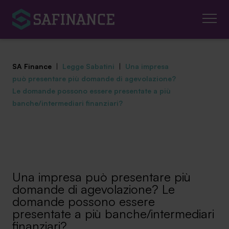
SA Finance
|
Legge Sabatini
|
Una impresa
può presentare più domande di agevolazione?
Le domande possono essere presentate a più
banche/intermediari finanziari?
Mediazione Creditizia
Finanza Agevolata
Centro studi
Una impresa può presentare più
domande di agevolazione? Le
News ed eventi
domande possono essere
presentate a più banche/intermediari
Chi siamo
finanziari?