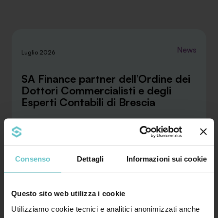
News
Luglio 2026
SA Finance partner dell’Ordine dei
Dottori Commercialisti e degli
Esperti Contabili di Brescia
La convenzione stipulata con l’ODCEC di Brescia
rafforza la collaborazione tra SA Finance e i
Consenso
Dettagli
Informazioni sui cookie
profes...
Questo sito web utilizza i cookie
Approfondisci
Utilizziamo cookie tecnici e analitici anonimizzati anche