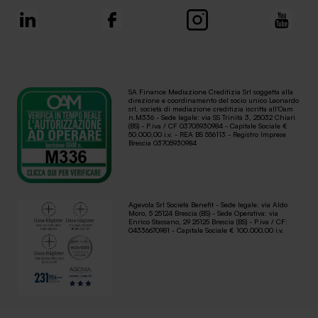
SA Finance Mediazione Creditizia Srl soggetta alla
direzione e coordinamento del socio unico Leonardo
srl, società di mediazione creditizia iscritta all'Oam
n.M336 - Sede legale: via SS Trinità 3, 25032 Chiari
(BS) - P.iva / CF 03705930984 - Capitale Sociale €
50.000,00 i.v. - REA BS 556113 - Registro Imprese
Brescia 03705930984
Agevola Srl Società Benefit - Sede legale: via Aldo
Moro, 5 25124 Brescia (BS) - Sede Operativa: via
Enrico Stassano, 29 25125 Brescia (BS) - P.iva / CF:
04336670981 - Capitale Sociale € 100.000,00 i.v.