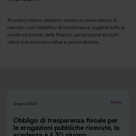
Ambassador
Al nostro interno abbiamo creato un osservatorio di
Contatti
mercato con l’obiettivo di monitorare e cogliere tutte le
novità sul mondo della finanza, per proporre ai nostri
Lavora con noi
clienti soluzioni innovative e personalizzate.
News
Giugno 2022
+030.3540104
Obbligo di trasparenza fiscale per
le erogazioni pubbliche ricevute, la
info@safinance.it
scadenza è il 30 giugno