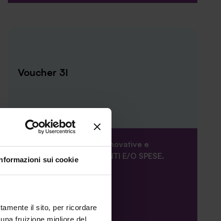
Voucher 3I
BENEFICIARI: start up innovative e
microimprese. INTERVENTI E/O SPESE.
Informazioni sui cookie
Tramite il vouche...
Approfondisci
tamente il sito, per ricordare
 una fruizione migliore del