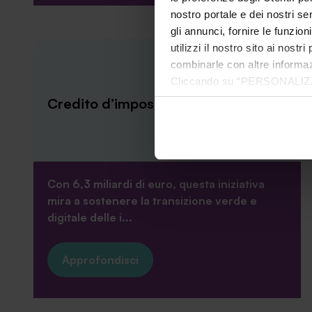
nostro portale e dei nostri se
gli annunci, fornire le funzion
utilizzi il nostro sito ai nost
combinarle con altre informazi
Cliccando su “PERSONALIZZA“ 
che sono necessari per il fu
Credito d’imposta transizione 5.0
cookie. Chiudendo questo bann
informazioni complete ti invi
Con 6,3 miliardi di euro, questa iniziativa
mira a sostenere la transizione verde e
digitale delle i...
Approfondisci