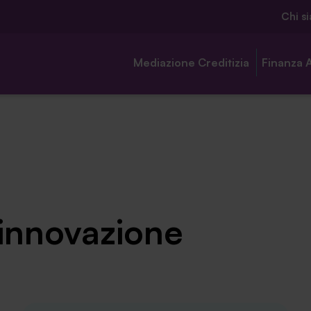
Chi s
Mediazione Creditizia
Finanza 
Chi siamo
 innovazione
Ambassador
Contatti
Lavora con noi