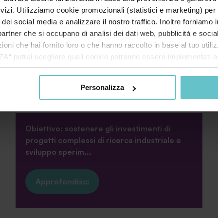
rvizi. Utilizziamo cookie promozionali (statistici e marketing) per
i dei social media e analizzare il nostro traffico. Inoltre forniamo
ri partner che si occupano di analisi dei dati web, pubblicità e soci
oni che hai fornito loro o che hanno raccolto in base al tuo utilizz
potrai scegliere quali cookie potranno essere implementati ad 
nzionamento del sito. Cliccando su “ACCETTA TUTTI” invece accet
Bando Collabora & Innova
er verranno installati i soli cookie necessari al funzionamento de
Personalizza
tiamo a consultare le "Informazioni sui Cookie" qui sopra.
Obiettivo: sostenere gli investimenti di
progetti complessi di ricerca industriale e
sviluppo sperim...
Approfondisci