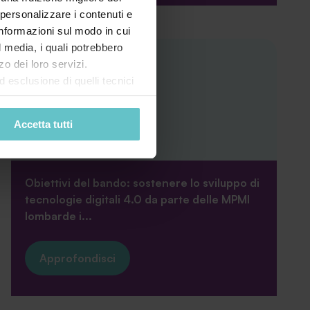
 personalizzare i contenuti e
 informazioni sul modo in cui
al media, i quali potrebbero
o dei loro servizi.
esclusione di quelli tecnici
terai di implementare tutti i
Bando SI 4.0 2025
l sito. Per tutte le
Accetta tutti
Obiettivi del bando: sostenere lo sviluppo di
tecnologie digitali 4.0 da parte delle MPMI
lombarde i...
Approfondisci