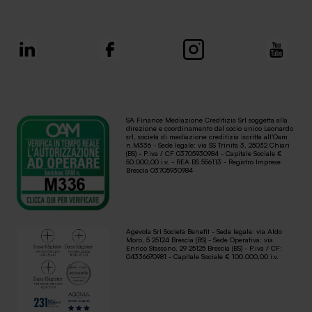
SA Finance Mediazione Creditizia Srl soggetta alla
direzione e coordinamento del socio unico Leonardo
srl, società di mediazione creditizia iscritta all'Oam
n.M336 - Sede legale: via SS Trinità 3, 25032 Chiari
(BS) - P.iva / CF 03705930984 - Capitale Sociale €
50.000,00 i.v. - REA BS 556113 - Registro Imprese
Brescia 03705930984
Agevola Srl Società Benefit - Sede legale: via Aldo
Moro, 5 25124 Brescia (BS) - Sede Operativa: via
Enrico Stassano, 29 25125 Brescia (BS) - P.iva / CF:
04336670981 - Capitale Sociale € 100.000,00 i.v.