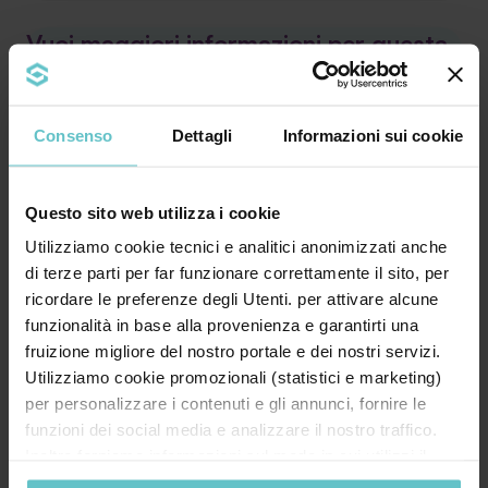
Vuoi maggiori informazioni per questa
agevolazione?
Compila il modulo sottostante, un nostro esperto ti
Consenso
Dettagli
Informazioni sui cookie
contatterà entro 24h
Nome*
Questo sito web utilizza i cookie
Utilizziamo cookie tecnici e analitici anonimizzati anche
di terze parti per far funzionare correttamente il sito, per
ricordare le preferenze degli Utenti. per attivare alcune
Cognome*
funzionalità in base alla provenienza e garantirti una
fruizione migliore del nostro portale e dei nostri servizi.
Utilizziamo cookie promozionali (statistici e marketing)
per personalizzare i contenuti e gli annunci, fornire le
Azienda*
funzioni dei social media e analizzare il nostro traffico.
Inoltre forniamo informazioni sul modo in cui utilizzi il
nostro sito ai nostri partner che si occupano di analisi dei