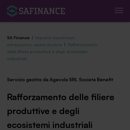
SA Finance
|
Impianti macchinari,
attrezzature, opere murarie
|
Rafforzamento
delle filiere produttive e degli ecosistemi
industriali
Mediazione Creditizia
Servizio gestito da Agevola SRL Società Benefit
Finanza Agevolata
Centro studi
Rafforzamento delle filiere
News ed eventi
produttive e degli
Chi siamo
ecosistemi industriali