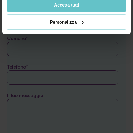
Accetta tutti
dati web, pubblicità e social media, i quali potrebbero
Email*
combinarle con altre informazioni che hai fornito loro o
che hanno raccolto in base al tuo utilizzo dei loro servizi.
Personalizza
Cliccando su “PERSONALIZZA“ potrai scegliere quali
cookie potranno essere implementati ad esclusione di
Comune*
quelli tecnici che sono necessari per il funzionamento del
sito. Cliccando su “ACCETTA TUTTI” invece accetterai di
implementare tutti i cookie. Chiudendo questo banner
verranno installati i soli cookie necessari al
Telefono*
funzionamento del sito. Per tutte le informazioni complete
ti invitiamo a consultare le "Informazioni sui Cookie" qui
sopra.
Il tuo messaggio