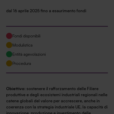
Ambassador
dal 16 aprile 2025 fino a esaurimento fondi
Contatti
Lavora con noi
Fondi disponibili
Modulistica
Entità agevolazioni
Procedura
+030.3540104
Obiettivo
: sostenere il rafforzamento delle Filiere
produttive e degli ecosistemi industriali regionali nelle
catene globali del valore per accrescere, anche in
info@safinance.it
coerenza con la strategia industriale UE, la capacità di
innovazione, produzione e investimento delle