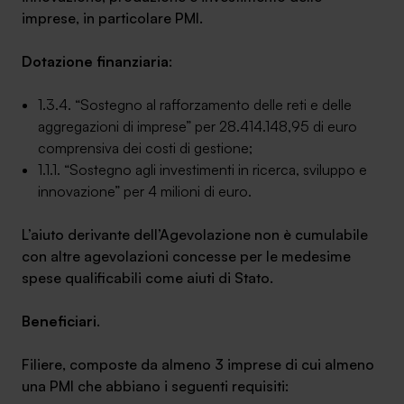
imprese, in particolare PMI.
Dotazione finanziaria
:
1.3.4. “Sostegno al rafforzamento delle reti e delle
SA Finance Mediazione Creditizia Srl, società di mediazione creditizia iscritta
aggregazioni di imprese” per 28.414.148,95 di euro
all'Oam n.M336
comprensiva dei costi di gestione;
1.1.1. “Sostegno agli investimenti in ricerca, sviluppo e
innovazione” per 4 milioni di euro.
L’aiuto derivante dell’Agevolazione non è cumulabile
con altre agevolazioni concesse per le medesime
spese qualificabili come aiuti di Stato.
Beneficiari
.
Filiere, composte da almeno 3 imprese di cui almeno
una PMI che abbiano i seguenti requisiti: