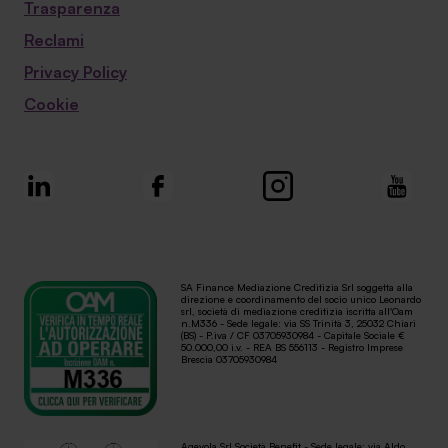
Trasparenza
Reclami
Privacy Policy
Cookie
SA Finance Mediazione Creditizia Srl soggetta alla
direzione e coordinamento del socio unico Leonardo
srl, società di mediazione creditizia iscritta all'Oam
n.M336 - Sede legale: via SS Trinità 3, 25032 Chiari
(BS) - P.iva / CF 03705930984 - Capitale Sociale €
50.000,00 i.v. - REA BS 556113 - Registro Imprese
Brescia 03705930984
Agevola Srl Società Benefit - Sede legale: via Aldo