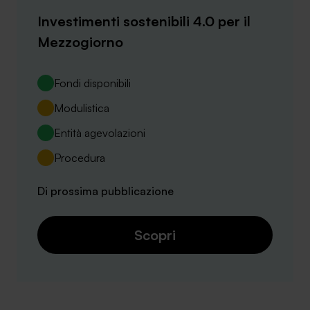
Investimenti sostenibili 4.0 per il
Mezzogiorno
SA Finance Mediazione Creditizia Srl, società di mediazione creditizia iscritta
Fondi disponibili
all'Oam n.M336
Modulistica
Entità agevolazioni
Procedura
Di prossima pubblicazione
Scopri