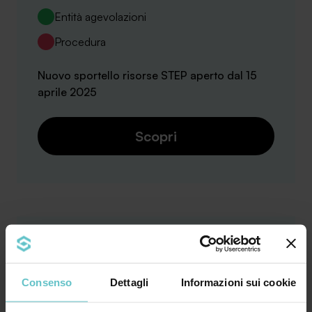
Entità agevolazioni
Procedura
Nuovo sportello risorse STEP aperto dal 15
aprile 2025
Scopri
L. 215_17.12.2021 art 6 e ss.mm.ii.
Consenso
Dettagli
Informazioni sui cookie
Patent Box