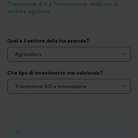
Transizione 4.0 e l’Innovazione dedicate al
Ambassador
settore agricolo.
Contatti
Lavora con noi
Qual è il settore della tua azienda?
Agricoltura
Che tipo di investimento stai valutando?
Transizione 4.0 e innovazione
+030.3540104
info@safinance.it
-