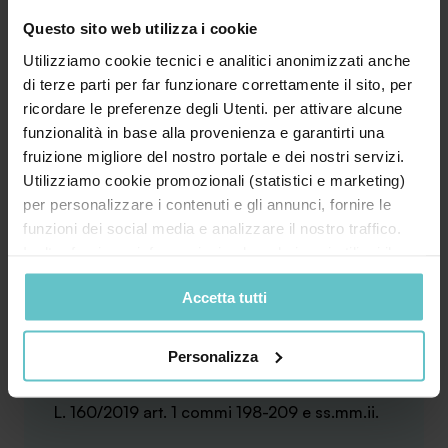
Fondi disponibili
Questo sito web utilizza i cookie
Utilizziamo cookie tecnici e analitici anonimizzati anche
Modulistica
di terze parti per far funzionare correttamente il sito, per
Entità agevolazioni
ricordare le preferenze degli Utenti. per attivare alcune
funzionalità in base alla provenienza e garantirti una
Procedura
fruizione migliore del nostro portale e dei nostri servizi.
Utilizziamo cookie promozionali (statistici e marketing)
Agevolazione sempre aperta
per personalizzare i contenuti e gli annunci, fornire le
funzioni dei social media e analizzare il nostro traffico.
Scopri
Inoltre forniamo informazioni sul modo in cui utilizzi il
nostro sito ai nostri partner che si occupano di analisi dei
Accetta tutti
dati web, pubblicità e social media, i quali potrebbero
combinarle con altre informazioni che hai fornito loro o
che hanno raccolto in base al tuo utilizzo dei loro servizi.
Personalizza
Cliccando su “PERSONALIZZA“ potrai scegliere quali
cookie potranno essere implementati ad esclusione di
L. 160/2019 art. 1 commi 198-209 e ss.mm.ii.
quelli tecnici che sono necessari per il funzionamento del
sito. Cliccando su “ACCETTA TUTTI” invece accetterai di