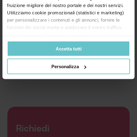
fruizione migliore del nostro portale e dei nostri servizi.
Sempre aperta la possibilità di richiedere il
Utilizziamo cookie promozionali (statistici e marketing)
rating
per personalizzare i contenuti e gli annunci, fornire le
funzioni dei social media e analizzare il nostro traffico.
Inoltre forniamo informazioni sul modo in cui utilizzi il
Scopri
nostro sito ai nostri partner che si occupano di analisi dei
Accetta tutti
dati web, pubblicità e social media, i quali potrebbero
combinarle con altre informazioni che hai fornito loro o
che hanno raccolto in base al tuo utilizzo dei loro servizi.
Personalizza
Cliccando su “PERSONALIZZA“ potrai scegliere quali
cookie potranno essere implementati ad esclusione di
quelli tecnici che sono necessari per il funzionamento del
sito. Cliccando su “ACCETTA TUTTI” invece accetterai di
implementare tutti i cookie. Chiudendo questo banner
verranno installati i soli cookie necessari al
funzionamento del sito. Per tutte le informazioni complete
ti invitiamo a consultare le "Informazioni sui Cookie" qui
Richiedi
sopra.