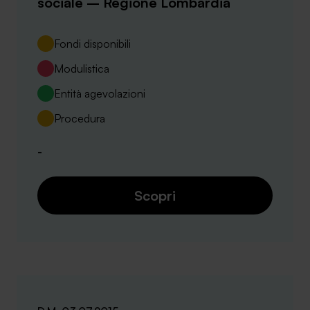
sociale – Regione Lombardia
Fondi disponibili
Modulistica
SA Finance Mediazione Creditizia Srl, società di mediazione creditizia iscritta
Entità agevolazioni
all'Oam n.M336
Procedura
-
Scopri