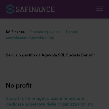
SA Finance
|
Finanza Agevolata
|
Elenco
agevolazioni (Agevolarating)
Servizio gestito da Agevola SRL Società Benefit
Mediazione Creditizia
Finanza Agevolata
Centro studi
No profit
News ed eventi
Scopri tutte le agevolazioni finanziarie
Chi siamo
dedicate al settore delle organizzazioni no