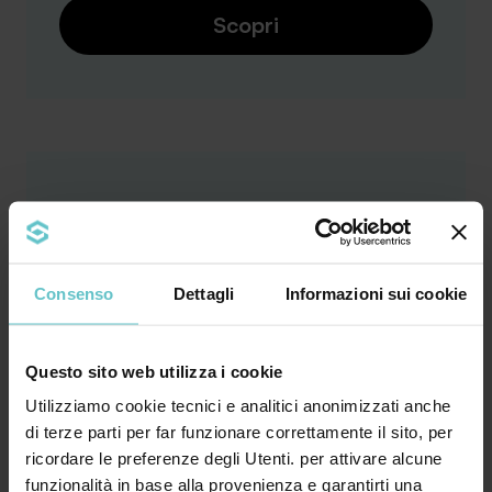
Scopri
L. 62_18.05.2012 e ss.mm.ii.
Regolamento in materia di rating di
Consenso
legalità
Dettagli
Informazioni sui cookie
Fondi disponibili
Questo sito web utilizza i cookie
Modulistica
Utilizziamo cookie tecnici e analitici anonimizzati anche
di terze parti per far funzionare correttamente il sito, per
Entità agevolazioni
ricordare le preferenze degli Utenti. per attivare alcune
Procedura
funzionalità in base alla provenienza e garantirti una