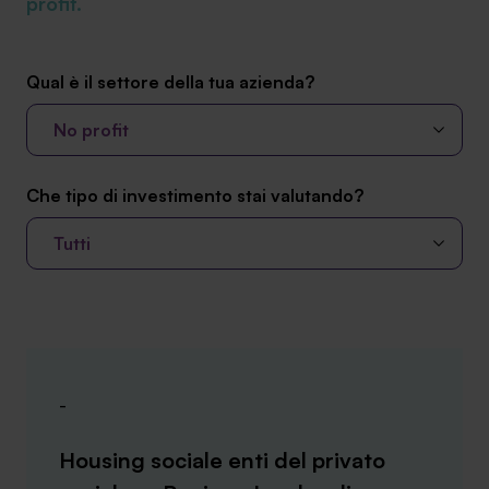
profit.
Ambassador
Contatti
Qual è il settore della tua azienda?
Lavora con noi
No profit
Che tipo di investimento stai valutando?
Tutti
+030.3540104
-
info@safinance.it
Housing sociale enti del privato