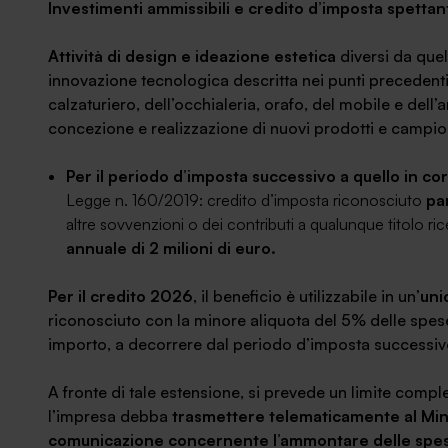
Investimenti ammissibili e credito d’imposta spettan
Attività di design e ideazione estetica
diversi da quell
innovazione tecnologica descritta nei punti precedenti.
calzaturiero, dell’occhialeria, orafo, del mobile e dell’
concezione e realizzazione di nuovi prodotti e campio
Per il periodo d’imposta successivo a quello in c
Legge n. 160/2019: credito d’imposta riconosciuto
pa
altre sovvenzioni o dei contributi a qualunque titolo rice
annuale di 2 milioni di euro.
Per il credito 2026
, il beneficio è utilizzabile in un’
uni
riconosciuto con la minore aliquota del 5% delle spese 
importo, a decorrere dal periodo d’imposta successivo
A fronte di tale estensione, si prevede un limite compl
l’impresa debba
trasmettere telematicamente al Minis
comunicazione concernente l’ammontare delle spese 