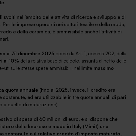
te
.
i svolti nell’ambito delle attività di ricerca e sviluppo e di
 Per le imprese operanti nei settori tessile e della moda,
arredo e della ceramica, è ammissibile anche l’attività di
nari.
orso al 31 dicembre 2025
come da Art. 1, comma 202, della
ri al 10%
della relativa base di calcolo, assunta al netto delle
vuti sulle stesse spese ammissibili, nel limite
massimo
ca quota annuale
(fino al 2025, invece, il credito era
sostenute, ed era utilizzabile in tre quote annuali di pari
 a quello di maturazione).
essivo di spesa di 60 milioni di euro, e si dispone che
tero delle Imprese e made in Italy (Mimit) una
sostenute e il relativo credito d’imposta maturato,