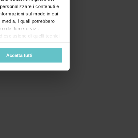
 personalizzare i contenuti e
 informazioni sul modo in cui
al media, i quali potrebbero
o dei loro servizi.
esclusione di quelli tecnici
terai di implementare tutti i
l sito. Per tutte le
Accetta tutti