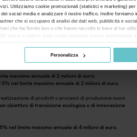
rvizi. Utilizziamo cookie promozionali (statistici e marketing) per
mite massimo annuale di 4 milioni di euro
;
i dei social media e analizzare il nostro traffico. Inoltre forniamo
l
10% nel limite massimo annuale di 5 milioni di euro
.
ri partner che si occupano di analisi dei dati web, pubblicità e soci
oni che hai fornito loro o che hanno raccolto in base al tuo utilizz
a realizzazione di prodotti o processi
di produzione
potrai scegliere quali cookie potranno essere implementati ad 
rocesso di produzione nuovo o sostanzialmente
nzionamento del sito. Cliccando su “ACCETTA TUTTI” invece accet
 un servizio o un processo che si differenzia, rispetto a
er verranno installati i soli cookie necessari al funzionamento de
 delle caratteristiche tecnologiche o delle prestazioni o
Personalizza
tiamo a consultare le "Informazioni sui Cookie" qui sopra.
i sostanziali rilevanti nei diversi settori produttivi).
mite massimo annuale di 2 milioni di euro
;
l
5% nel limite massimo annuale di 2 milioni di euro
.
 realizzazione di prodotti o processi di produzione nuovi
 un obiettivo di transizione ecologica o di innovazione
5% nel limite massimo annuale di 4 milioni di euro
.