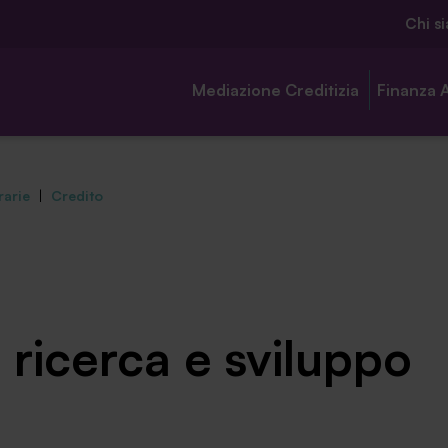
Chi s
Mediazione Creditizia
Finanza 
rarie
|
Credito
Chi siamo
Ambassador
 ricerca e sviluppo
Contatti
Lavora con noi