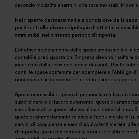
secondo modalità e termini che saranno stabiliti con u
Nel rispetto dei massimali e a condizione della separ
pertinenti alle diverse tipologie di attività, è possibi
ammissibili nello stesso periodo d’imposta
.
L’effettivo sostenimento delle spese ammissibili e la
contabile predisposta dall’impresa devono risultare da
incaricato della revisione legale dei conti. Per le sole
conti, le spese sostenute per adempiere all’obbligo d
riconosciute in aumento del credito d’imposta
per un 
Spese ammissibili
: spese di personale relative ai ricerc
subordinato o di lavoro autonomo; quote di ammortame
semplice e altre spese relative ai beni materiali mobili e
quote di ammortamento relative all’acquisto da terzi, an
servizi di consulenza e servizi equivalenti inerenti alle 
d’imposta; spese per materiali, forniture e altri prodot