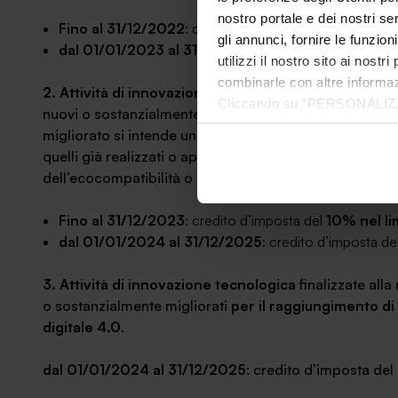
nostro portale e dei nostri se
Fino al 31/12/2022
: credito d’imposta del
20% nel li
gli annunci, fornire le funzion
dal 01/01/2023 al 31/12/2031
: credito d’imposta de
utilizzi il nostro sito ai nost
combinarle con altre informazi
2. Attività di innovazione tecnologica finalizzate all
Cliccando su “PERSONALIZZA“ 
nuovi o sostanzialmente migliorati (per prodotto o p
che sono necessari per il fu
migliorato si intende un bene materiale o immateriale o
cookie. Chiudendo questo bann
quelli già realizzati o applicati dall’impresa, sul piano
informazioni complete ti invi
dell’ecocompatibilità o dell’ergonomia o per altri element
Fino al 31/12/2023
: credito d’imposta del
10% nel li
dal 01/01/2024 al 31/12/2025
: credito d’imposta de
3. Attività di innovazione tecnologica
finalizzate alla
o sostanzialmente migliorati
per il raggiungimento di
digitale 4.0
.
dal 01/01/2024 al 31/12/2025
: credito d’imposta del