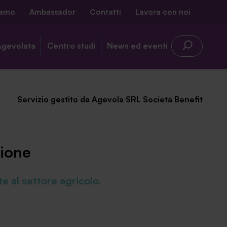
iamo
Ambassador
Contatti
Lavora con noi
Agevolata
Centro studi
News ed eventi
Servizio gestito da Agevola SRL Società Benefit
zione
e al settore agricolo.