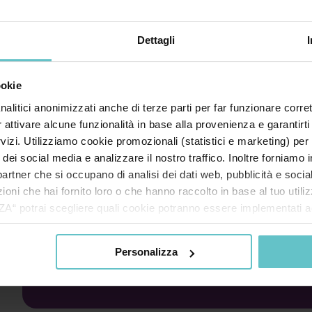
Dettagli
ookie
nalitici anonimizzati anche di terze parti per far funzionare corret
r attivare alcune funzionalità in base alla provenienza e garantirti
rvizi. Utilizziamo cookie promozionali (statistici e marketing) per
i dei social media e analizzare il nostro traffico. Inoltre forniamo
ri partner che si occupano di analisi dei dati web, pubblicità e soci
oni che hai fornito loro o che hanno raccolto in base al tuo utilizz
potrai scegliere quali cookie potranno essere implementati ad 
nzionamento del sito. Cliccando su “ACCETTA TUTTI” invece accet
er verranno installati i soli cookie necessari al funzionamento de
Personalizza
Iscriviti alla nostra 
tiamo a consultare le "Informazioni sui Cookie" qui sopra.