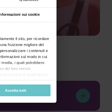
Informazioni sui cookie
tamente il sito, per ricordare
 una fruizione migliore del
 personalizzare i contenuti e
 informazioni sul modo in cui
al media, i quali potrebbero
o dei loro servizi.
esclusione di quelli tecnici
terai di implementare tutti i
l sito. Per tutte le
Accetta tutti
newsletter