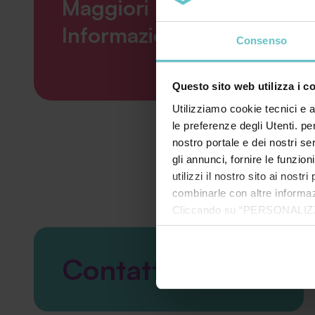
Maggiori
Informazioni
Consenso
Questo sito web utilizza i c
Utilizziamo cookie tecnici e a
le preferenze degli Utenti. pe
nostro portale e dei nostri se
gli annunci, fornire le funzion
utilizzi il nostro sito ai nost
combinarle con altre informazi
Cliccando su “PERSONALIZZA“ 
che sono necessari per il fu
cookie. Chiudendo questo bann
Contattaci
informazioni complete ti invi