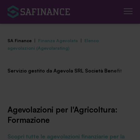
SA Finance
|
Finanza Agevolata
|
Elenco
agevolazioni (Agevolarating)
Servizio gestito da Agevola SRL Società Benefit
Mediazione Creditizia
Finanza Agevolata
Centro studi
Agevolazioni per l'Agricoltura:
News ed eventi
Formazione
Chi siamo
Scopri tutte le agevolazioni finanziarie per la