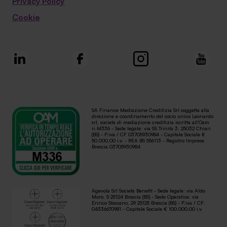
Privacy Policy
Cookie
SA Finance Mediazione Creditizia Srl soggetta alla
direzione e coordinamento del socio unico Leonardo
srl, società di mediazione creditizia iscritta all'Oam
n.M336 - Sede legale: via SS Trinità 3, 25032 Chiari
(BS) - P.iva / CF 03705930984 - Capitale Sociale €
50.000,00 i.v. - REA BS 556113 - Registro Imprese
Brescia 03705930984
Agevola Srl Società Benefit - Sede legale: via Aldo
Moro, 5 25124 Brescia (BS) - Sede Operativa: via
Enrico Stassano, 29 25125 Brescia (BS) - P.iva / CF:
04336670981 - Capitale Sociale € 100.000,00 i.v.