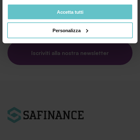
nostro sito ai nostri partner che si occupano di analisi dei
Accetta tutti
dati web, pubblicità e social media, i quali potrebbero
combinarle con altre informazioni che hai fornito loro o
Contattaci
che hanno raccolto in base al tuo utilizzo dei loro servizi.
Personalizza
Cliccando su “PERSONALIZZA“ potrai scegliere quali
cookie potranno essere implementati ad esclusione di
quelli tecnici che sono necessari per il funzionamento del
Iscriviti alla nostra newsletter
sito. Cliccando su “ACCETTA TUTTI” invece accetterai di
implementare tutti i cookie. Chiudendo questo banner
verranno installati i soli cookie necessari al
funzionamento del sito. Per tutte le informazioni complete
ti invitiamo a consultare le "Informazioni sui Cookie" qui
sopra.