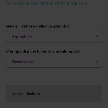
Formazione dedicate al settore agricolo.
Ambassador
Contatti
Qual è il settore della tua azienda?
Lavora con noi
Agricoltura
Che tipo di investimento stai valutando?
Formazione
+030.3540104
Nessun risultato
info@safinance.it