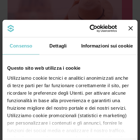
Consenso
Dettagli
Informazioni sui cookie
Questo sito web utilizza i cookie
Utilizziamo cookie tecnici e analitici anonimizzati anche
di terze parti per far funzionare correttamente il sito, per
ricordare le preferenze degli Utenti. per attivare alcune
funzionalità in base alla provenienza e garantirti una
fruizione migliore del nostro portale e dei nostri servizi.
Utilizziamo cookie promozionali (statistici e marketing)
Prenota la tua consulenza gratuita
per personalizzare i contenuti e gli annunci, fornire le
funzioni dei social media e analizzare il nostro traffico.
Inoltre forniamo informazioni sul modo in cui utilizzi il