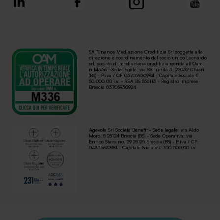
SA Finance Mediazione Creditizia Srl soggetta alla
direzione e coordinamento del socio unico Leonardo
srl, società di mediazione creditizia iscritta all'Oam
n.M336 - Sede legale: via SS Trinità 3, 25032 Chiari
(BS) - P.iva / CF 03705930984 - Capitale Sociale €
50.000,00 i.v. - REA BS 556113 - Registro Imprese
Brescia 03705930984
Agevola Srl Società Benefit - Sede legale: via Aldo
Moro, 5 25124 Brescia (BS) - Sede Operativa: via
Enrico Stassano, 29 25125 Brescia (BS) - P.iva / CF:
04336670981 - Capitale Sociale € 100.000,00 i.v.