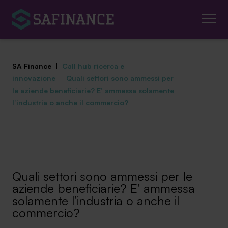
SA Finance
|
Call hub ricerca e
innovazione
|
Quali settori sono ammessi per
le aziende beneficiarie? E’ ammessa solamente
l’industria o anche il commercio?
Mediazione Creditizia
Finanza Agevolata
Centro studi
Quali settori sono ammessi per le
aziende beneficiarie? E’ ammessa
News ed eventi
solamente l’industria o anche il
commercio?
Chi siamo