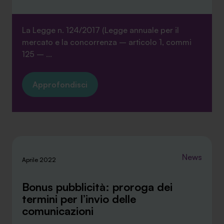
La Legge n. 124/2017 (Legge annuale per il
mercato e la concorrenza – articolo 1, commi
125 – ...
SA Finance Mediazione Creditizia Srl, società di mediazione creditizia iscritta
all'Oam n.M336
Approfondisci
News
Aprile 2022
Bonus pubblicità: proroga dei
termini per l’invio delle
comunicazioni