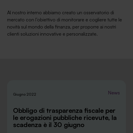
Ambassador
Al nostro interno abbiamo creato un osservatorio di
mercato con l’obiettivo di monitorare e cogliere tutte le
Contatti
novità sul mondo della finanza, per proporre ai nostri
clienti soluzioni innovative e personalizzate.
Lavora con noi
News
Giugno 2022
+030.3540104
Obbligo di trasparenza fiscale per
le erogazioni pubbliche ricevute, la
scadenza è il 30 giugno
info@safinance.it