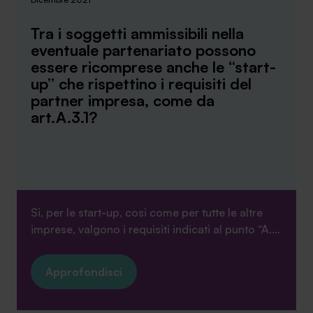
Ambassador
Tra i soggetti ammissibili nella
eventuale partenariato possono
Contatti
essere ricomprese anche le “start-
up” che rispettino i requisiti del
Lavora con noi
partner impresa, come da
art.A.3.1?
Si, per le start-up, cosi come per tutte le altre
imprese, valgono i requisiti indicati al punto “A....
+030.3540104
Approfondisci
info@safinance.it