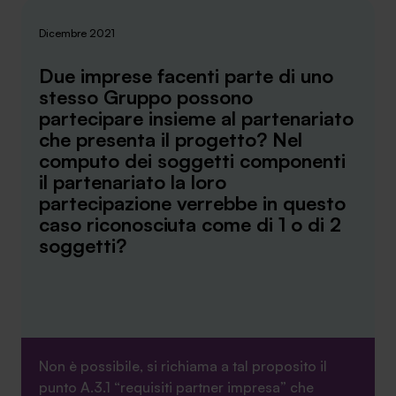
Dicembre 2021
Due imprese facenti parte di uno
stesso Gruppo possono
SA Finance Mediazione Creditizia Srl, società di mediazione creditizia iscritta
partecipare insieme al partenariato
all'Oam n.M336
che presenta il progetto? Nel
computo dei soggetti componenti
il partenariato la loro
partecipazione verrebbe in questo
caso riconosciuta come di 1 o di 2
soggetti?
Non è possibile, si richiama a tal proposito il
punto A.3.1 “requisiti partner impresa” che