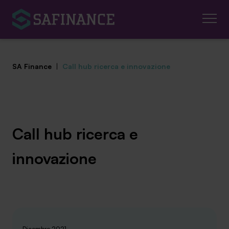
SA Finance
|
Call hub ricerca e innovazione
Mediazione Creditizia
Call hub ricerca e
Finanza Agevolata
innovazione
Centro studi
News ed eventi
Chi siamo
Dicembre 2021