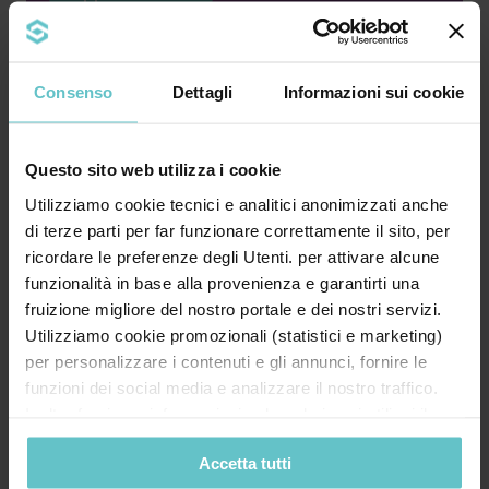
Consenso
Dettagli
Informazioni sui cookie
Dicembre 2021
Quali sono le modalità di
Questo sito web utilizza i cookie
presentazione della domanda?
Utilizziamo cookie tecnici e analitici anonimizzati anche
di terze parti per far funzionare correttamente il sito, per
ricordare le preferenze degli Utenti. per attivare alcune
funzionalità in base alla provenienza e garantirti una
fruizione migliore del nostro portale e dei nostri servizi.
Come indicato al punto C.1 Presentazione delle
Utilizziamo cookie promozionali (statistici e marketing)
domande, la domanda di partecipazione deve
per personalizzare i contenuti e gli annunci, fornire le
essere pre...
funzioni dei social media e analizzare il nostro traffico.
Inoltre forniamo informazioni sul modo in cui utilizzi il
nostro sito ai nostri partner che si occupano di analisi dei
Approfondisci
Accetta tutti
dati web, pubblicità e social media, i quali potrebbero