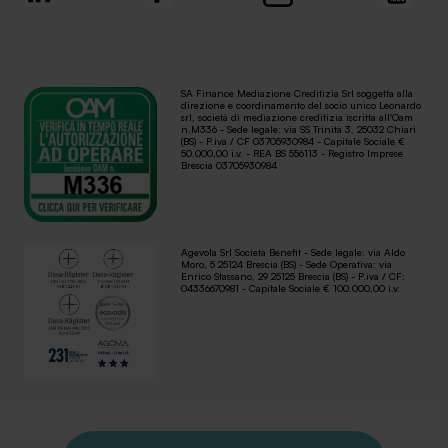
SA Finance Mediazione Creditizia Srl soggetta alla
direzione e coordinamento del socio unico Leonardo
srl, società di mediazione creditizia iscritta all'Oam
n.M336 - Sede legale: via SS Trinità 3, 25032 Chiari
(BS) - P.iva / CF 03705930984 - Capitale Sociale €
50.000,00 i.v. - REA BS 556113 - Registro Imprese
Brescia 03705930984
Agevola Srl Società Benefit - Sede legale: via Aldo
Moro, 5 25124 Brescia (BS) - Sede Operativa: via
Enrico Stassano, 29 25125 Brescia (BS) - P.iva / CF:
04336670981 - Capitale Sociale € 100.000,00 i.v.