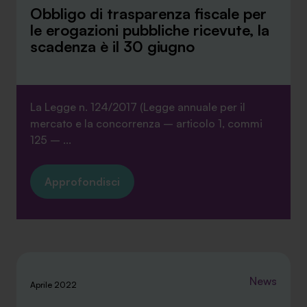
Obbligo di trasparenza fiscale per
le erogazioni pubbliche ricevute, la
scadenza è il 30 giugno
SA Finance Mediazione Creditizia Srl, società di mediazione creditizia iscritta
all'Oam n.M336
La Legge n. 124/2017 (Legge annuale per il
mercato e la concorrenza – articolo 1, commi
125 – ...
Approfondisci
News
Aprile 2022