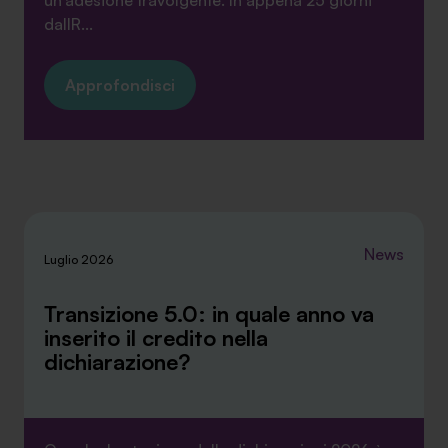
un’adesione travolgente. In appena 25 giorni
dallR...
Approfondisci
News
Luglio 2026
Transizione 5.0: in quale anno va
inserito il credito nella
dichiarazione?