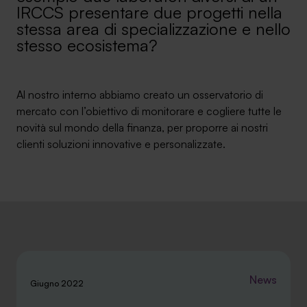
IRCCS presentare due progetti nella
Ambassador
stessa area di specializzazione e nello
stesso ecosistema?
Contatti
Lavora con noi
Al nostro interno abbiamo creato un osservatorio di
mercato con l’obiettivo di monitorare e cogliere tutte le
novità sul mondo della finanza, per proporre ai nostri
clienti soluzioni innovative e personalizzate.
+030.3540104
News
Giugno 2022
info@safinance.it