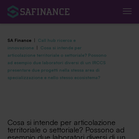
SA Finance
|
Call hub ricerca e
innovazione
|
Cosa si intende per
articolazione territoriale o settoriale? Possono
ad esempio due laboratori diversi di un IRCCS
presentare due progetti nella stessa area di
Mediazione Creditizia
specializzazione e nello stesso ecosistema?
Finanza Agevolata
Centro studi
News ed eventi
Cosa si intende per articolazione
territoriale o settoriale? Possono ad
Chi siamo
esempio due laboratori diversi di un