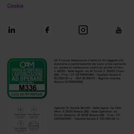
Cookie
SA Finance Mediazione Creditizia Srl soggetta alla
direzione e coordinamento del socio unico Leonardo
srl, società di mediazione creditizia iscritta all'Oam
n.M336 - Sede legale: via SS Trinità 3, 25032 Chiari
(BS) - P.iva / CF 03705930984 - Capitale Sociale €
50.000,00 i.v. - REA BS 556113 - Registro Imprese
Brescia 03705930984
Agevola Srl Società Benefit - Sede legale: via Aldo
Moro, 5 25124 Brescia (BS) - Sede Operativa: via
Enrico Stassano, 29 25125 Brescia (BS) - P.iva / CF:
04336670981 - Capitale Sociale € 100.000,00 i.v.