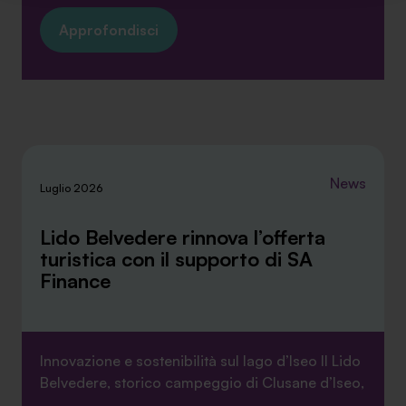
verranno installati i soli cookie necessari al
funzionamento del sito. Per tutte le informazioni complete
Approfondisci
ti invitiamo a consultare le "Informazioni sui Cookie" qui
sopra.
News
Luglio 2026
Lido Belvedere rinnova l’offerta
turistica con il supporto di SA
Finance
Innovazione e sostenibilità sul lago d’Iseo Il Lido
Belvedere, storico campeggio di Clusane d’Iseo,
...