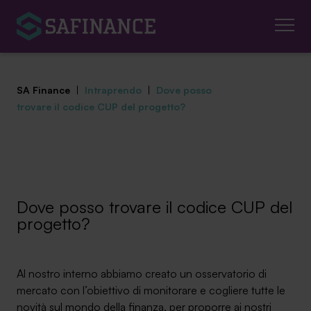
SA Finance
|
Intraprendo
|
Dove posso
trovare il codice CUP del progetto?
Mediazione Creditizia
Finanza Agevolata
Dove posso trovare il codice CUP del
progetto?
Centro studi
News ed eventi
Al nostro interno abbiamo creato un osservatorio di
mercato con l’obiettivo di monitorare e cogliere tutte le
Chi siamo
novità sul mondo della finanza, per proporre ai nostri