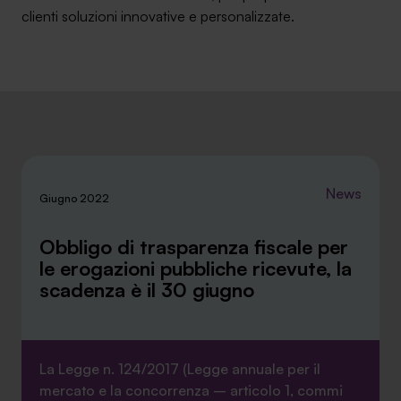
clienti soluzioni innovative e personalizzate.
Ambassador
Contatti
Lavora con noi
News
Giugno 2022
Obbligo di trasparenza fiscale per
le erogazioni pubbliche ricevute, la
scadenza è il 30 giugno
+030.3540104
La Legge n. 124/2017 (Legge annuale per il
info@safinance.it
mercato e la concorrenza – articolo 1, commi