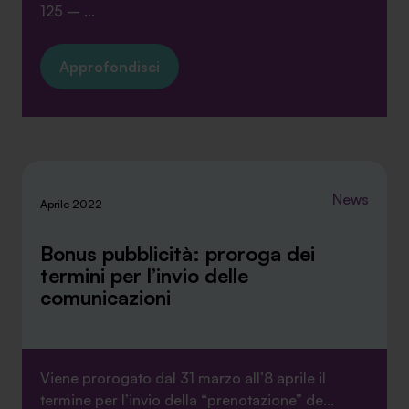
125 – ...
Approfondisci
SA Finance Mediazione Creditizia Srl, società di mediazione creditizia iscritta
all'Oam n.M336
News
Aprile 2022
Bonus pubblicità: proroga dei
termini per l’invio delle
comunicazioni
Viene prorogato dal 31 marzo all’8 aprile il
termine per l’invio della “prenotazione” de...