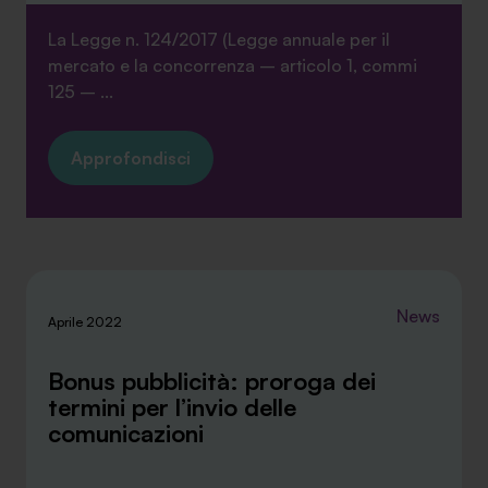
La Legge n. 124/2017 (Legge annuale per il
mercato e la concorrenza – articolo 1, commi
125 – ...
SA Finance Mediazione Creditizia Srl, società di mediazione creditizia iscritta
all'Oam n.M336
Approfondisci
News
Aprile 2022
Bonus pubblicità: proroga dei
termini per l’invio delle
comunicazioni