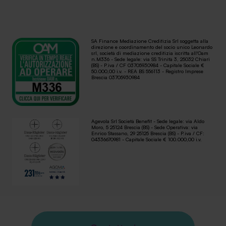
SA Finance Mediazione Creditizia Srl soggetta alla
direzione e coordinamento del socio unico Leonardo
srl, società di mediazione creditizia iscritta all'Oam
n.M336 - Sede legale: via SS Trinità 3, 25032 Chiari
(BS) - P.iva / CF 03705930984 - Capitale Sociale €
50.000,00 i.v. - REA BS 556113 - Registro Imprese
Brescia 03705930984
Agevola Srl Società Benefit - Sede legale: via Aldo
Moro, 5 25124 Brescia (BS) - Sede Operativa: via
Enrico Stassano, 29 25125 Brescia (BS) - P.iva / CF:
04336670981 - Capitale Sociale € 100.000,00 i.v.