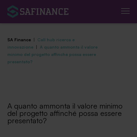
SA Finance
|
Call hub ricerca e
innovazione
|
A quanto ammonta il valore
minimo del progetto affinché possa essere
presentato?
Mediazione Creditizia
Finanza Agevolata
Centro studi
A quanto ammonta il valore minimo
del progetto affinché possa essere
News ed eventi
presentato?
Chi siamo