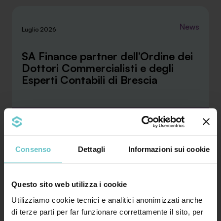
News
Luglio 2026
SA Finance partner dell’Ordine dei
Dottori Commercialisti e degli
Esperti Contabili di Brescia
La convenzione stipulata con l’ODCEC di Brescia
rafforza la collaborazione tra SA Finance e i
profes...
Consenso
Dettagli
Informazioni sui cookie
Approfondisci
Questo sito web utilizza i cookie
Utilizziamo cookie tecnici e analitici anonimizzati anche
di terze parti per far funzionare correttamente il sito, per