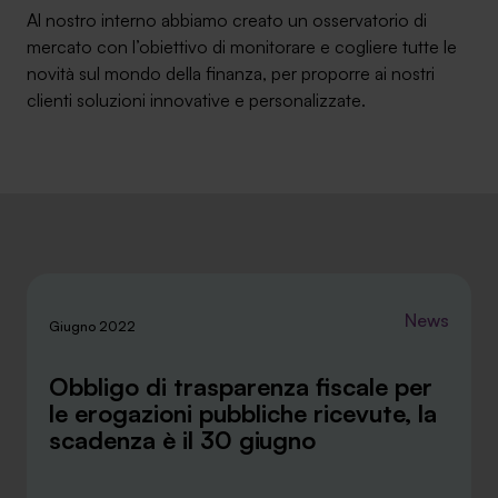
Al nostro interno abbiamo creato un osservatorio di
Ambassador
mercato con l’obiettivo di monitorare e cogliere tutte le
novità sul mondo della finanza, per proporre ai nostri
Contatti
clienti soluzioni innovative e personalizzate.
Lavora con noi
News
Giugno 2022
Obbligo di trasparenza fiscale per
+030.3540104
le erogazioni pubbliche ricevute, la
scadenza è il 30 giugno
info@safinance.it