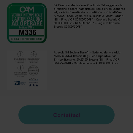
SA Finance Mediazione Creditizia Srl soggetta alla
direzione e coordinamento del socio unico Leonardo
srl, società di mediazione creditizia iscritta all'Oam
n.M336 - Sede legale: via SS Trinità 3, 25032 Chiari
(BS) - P.iva / CF 03705930984 - Capitale Sociale €
50.000,00 i.v. - REA BS 556113 - Registro Imprese
Brescia 03705930984
Agevola Srl Società Benefit - Sede legale: via Aldo
Moro, 5 25124 Brescia (BS) - Sede Operativa: via
Enrico Stassano, 29 25125 Brescia (BS) - P.iva / CF:
04336670981 - Capitale Sociale € 100.000,00 i.v.
Contattaci