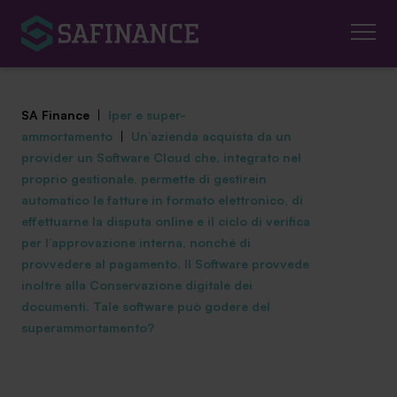
SA Finance
|
Iper e super-
ammortamento
|
Un’azienda acquista da un
provider un Software Cloud che, integrato nel
proprio gestionale, permette di gestirein
automatico le fatture in formato elettronico, di
Mediazione Creditizia
effettuarne la disputa online e il ciclo di verifica
per l’approvazione interna, nonché di
Finanza Agevolata
provvedere al pagamento. Il Software provvede
inoltre alla Conservazione digitale dei
Centro studi
documenti. Tale software può godere del
superammortamento?
News ed eventi
Chi siamo