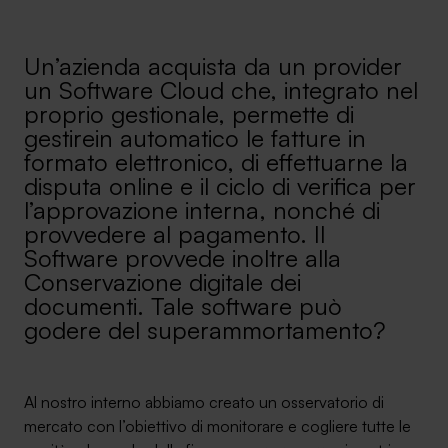
Ambassador
Un’azienda acquista da un provider
Contatti
un Software Cloud che, integrato nel
proprio gestionale, permette di
Lavora con noi
gestirein automatico le fatture in
formato elettronico, di effettuarne la
disputa online e il ciclo di verifica per
l’approvazione interna, nonché di
provvedere al pagamento. Il
Software provvede inoltre alla
Conservazione digitale dei
documenti. Tale software può
godere del superammortamento?
+030.3540104
Al nostro interno abbiamo creato un osservatorio di
info@safinance.it
mercato con l’obiettivo di monitorare e cogliere tutte le