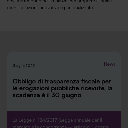
novità sul mondo della finanza, per proporre ai nostri
clienti soluzioni innovative e personalizzate.
SA Finance Mediazione Creditizia Srl, società di mediazione creditizia iscritta
all'Oam n.M336
News
Giugno 2022
Obbligo di trasparenza fiscale per
le erogazioni pubbliche ricevute, la
scadenza è il 30 giugno
La Legge n. 124/2017 (Legge annuale per il
mercato e la concorrenza – articolo 1, commi