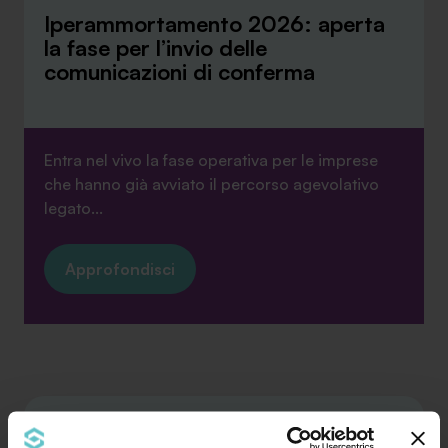
Iperammortamento 2026: aperta
la fase per l’invio delle
comunicazioni di conferma
Entra nel vivo la fase operativa per le imprese
che hanno già avviato il percorso agevolativo
legato...
Approfondisci
News
Luglio 2026