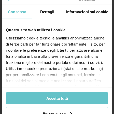
SA Finance partner dell’Ordine dei
Consenso
Dettagli
Informazioni sui cookie
Dottori Commercialisti e degli
Esperti Contabili di Brescia
Questo sito web utilizza i cookie
Utilizziamo cookie tecnici e analitici anonimizzati anche
di terze parti per far funzionare correttamente il sito, per
La convenzione stipulata con l’ODCEC di Brescia
ricordare le preferenze degli Utenti. per attivare alcune
rafforza la collaborazione tra SA Finance e i
funzionalità in base alla provenienza e garantirti una
profes...
fruizione migliore del nostro portale e dei nostri servizi.
Utilizziamo cookie promozionali (statistici e marketing)
per personalizzare i contenuti e gli annunci, fornire le
Approfondisci
funzioni dei social media e analizzare il nostro traffico.
Inoltre forniamo informazioni sul modo in cui utilizzi il
nostro sito ai nostri partner che si occupano di analisi dei
Accetta tutti
dati web, pubblicità e social media, i quali potrebbero
combinarle con altre informazioni che hai fornito loro o
che hanno raccolto in base al tuo utilizzo dei loro servizi.
Personalizza