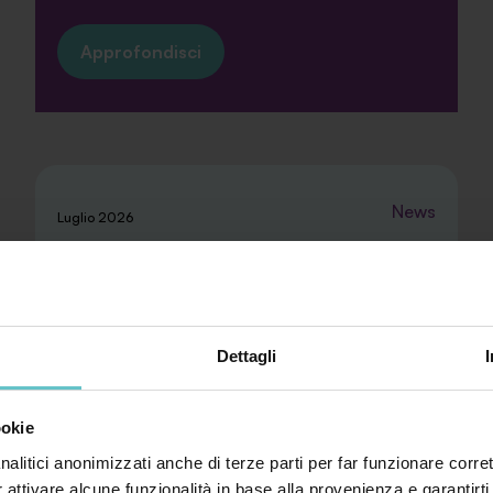
Approfondisci
News
Luglio 2026
Anche il nostro team va in vacanza:
dal 3 al 23 agosto.
Dettagli
In occasione delle ferie estive, desideriamo
ookie
informarvi che osserveremo un periodo di
nalitici anonimizzati anche di terze parti per far funzionare corret
pausa dal...
r attivare alcune funzionalità in base alla provenienza e garantirti