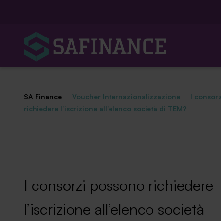
SA Finance
|
Voucher Internazionalizzazione
|
I consor
richiedere l’iscrizione all’elenco società di TEM?
Mediazione Creditizia
Finanza Agevolata
I consorzi possono richiedere
Centro studi
l’iscrizione all’elenco società