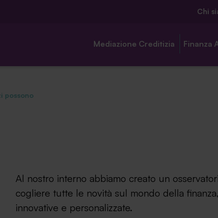
Chi s
Mediazione Creditizia
Finanza 
zi possono
Chi siamo
Ambassador
Al nostro interno abbiamo creato un osservatori
Contatti
cogliere tutte le novità sul mondo della finanza,
Lavora con noi
innovative e personalizzate.