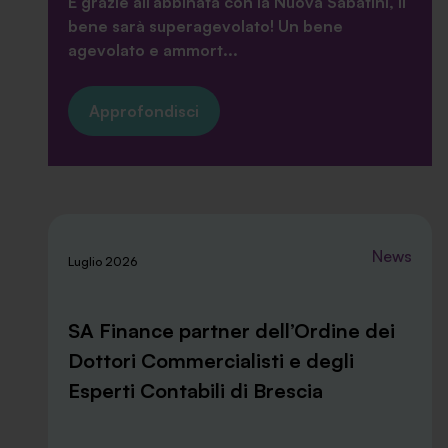
E grazie all’abbinata con la Nuova Sabatini, il
bene sarà superagevolato! Un bene
agevolato e ammort...
Approfondisci
News
Luglio 2026
SA Finance partner dell’Ordine dei
Dottori Commercialisti e degli
Esperti Contabili di Brescia