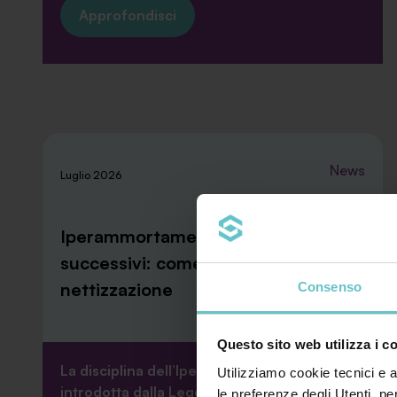
Approfondisci
News
Luglio 2026
Iperammortamento e contributi
successivi: come applicare la
nettizzazione
Consenso
Questo sito web utilizza i c
La disciplina dell’Iperammortamento
Utilizziamo cookie tecnici e a
introdotta dalla Legge di Bilancio 2026
le preferenze degli Utenti. pe