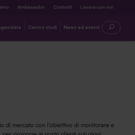
iamo
Ambassador
Contatti
Lavora con noi
Agevolata
Centro studi
News ed eventi
o di mercato con l’obiettivo di monitorare e
 per proporre ai nostri clienti soluzioni