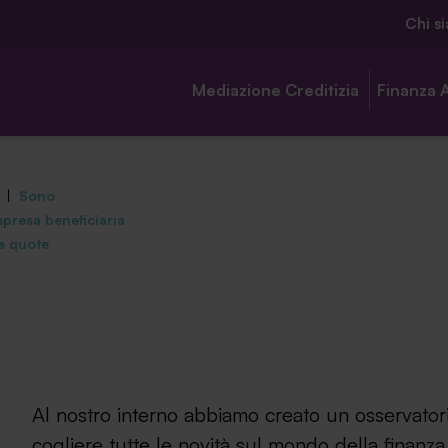
Chi s
Mediazione Creditizia
Finanza 
|
Sono
mpresa beneficiaria
le quote
Chi siamo
Ambassador
Contatti
Al nostro interno abbiamo creato un osservatori
Lavora con noi
cogliere tutte le novità sul mondo della finanza,