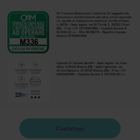
SA Finance Mediazione Creditizia Srl soggetta alla
direzione e coordinamento del socio unico Leonardo
srl, società di mediazione creditizia iscritta all'Oam
n.M336 - Sede legale: via SS Trinità 3, 25032 Chiari
(BS) - P.iva / CF 03705930984 - Capitale Sociale €
50.000,00 i.v. - REA BS 556113 - Registro Imprese
Brescia 03705930984
Agevola Srl Società Benefit - Sede legale: via Aldo
Moro, 5 25124 Brescia (BS) - Sede Operativa: via
Enrico Stassano, 29 25125 Brescia (BS) - P.iva / CF:
04336670981 - Capitale Sociale € 100.000,00 i.v.
Contattaci