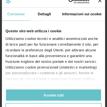
* Acconsento al trattamento dei miei dati
personali secondo quanto specificato nell'
informativa
Consenso
Dettagli
Informazioni sui cookie
Desidero inoltre ricevere la Newsletter di
Questo sito web utilizza i cookie
Agevola Srl sulla finanza agevolata e acconsento
Utilizziamo cookie tecnici e analitici anonimizzati anche
al trattamento secondo quanto specificato
di terze parti per far funzionare correttamente il sito, per
nell'
Informativa privacy
ricordare le preferenze degli Utenti. per attivare alcune
funzionalità in base alla provenienza e garantirti una
fruizione migliore del nostro portale e dei nostri servizi.
Utilizziamo cookie promozionali (statistici e marketing)
per personalizzare i contenuti e gli annunci, fornire le
funzioni dei social media e analizzare il nostro traffico.
Inoltre forniamo informazioni sul modo in cui utilizzi il
nostro sito ai nostri partner che si occupano di analisi dei
Accetta tutti
dati web, pubblicità e social media, i quali potrebbero
combinarle con altre informazioni che hai fornito loro o