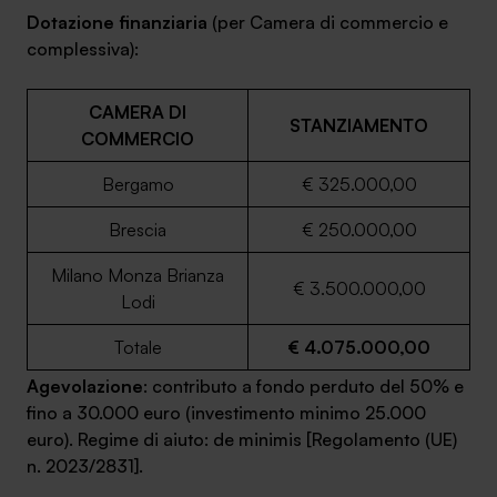
Dotazione finanziaria
(per Camera di commercio e
complessiva):
CAMERA DI
STANZIAMENTO
SA Finance Mediazione Creditizia Srl, società di mediazione creditizia iscritta
COMMERCIO
all'Oam n.M336
Bergamo
€ 325.000,00
Brescia
€ 250.000,00
Milano Monza Brianza
€ 3.500.000,00
Lodi
Totale
€ 4.075.000,00
Agevolazione
: contributo a fondo perduto del 50% e
fino a 30.000 euro
(investimento minimo 25.000
euro)
. Regime di aiuto: de minimis [Regolamento (UE)
n. 2023/2831].