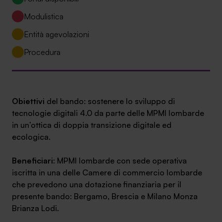
Ambassador
Modulistica
Contatti
Entità agevolazioni
Procedura
Lavora con noi
Obiettivi
del bando: sostenere lo sviluppo di
tecnologie digitali 4.0 da parte delle MPMI lombarde
in un’ottica di doppia transizione digitale ed
ecologica.
Beneficiari
: MPMI lombarde con sede operativa
+030.3540104
iscritta in una delle Camere di commercio lombarde
che prevedono una dotazione finanziaria per il
presente bando: Bergamo, Brescia e Milano Monza
info@safinance.it
Brianza Lodi.