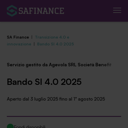
SA Finance
|
Transizione 4.0 e
innovazione
|
Bando SI 4.0 2025
Servizio gestito da Agevola SRL Società Benefit
Mediazione Creditizia
Finanza Agevolata
Bando SI 4.0 2025
Centro studi
Aperto dal 3 luglio 2025 fino al 1° agosto 2025
News ed eventi
Chi siamo
Fondi disponibili