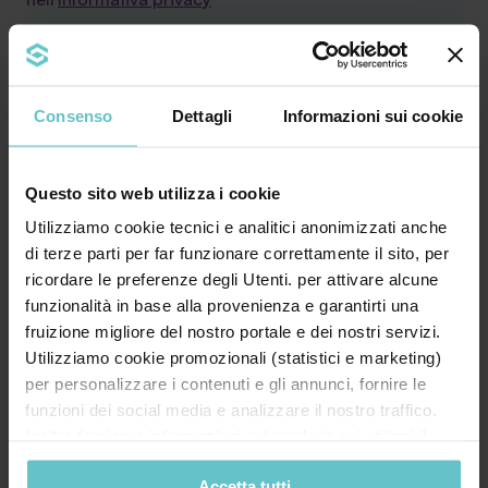
Consenso
Dettagli
Informazioni sui cookie
Questo sito web utilizza i cookie
Utilizziamo cookie tecnici e analitici anonimizzati anche
di terze parti per far funzionare correttamente il sito, per
ricordare le preferenze degli Utenti. per attivare alcune
Leggi le ultime news
funzionalità in base alla provenienza e garantirti una
fruizione migliore del nostro portale e dei nostri servizi.
Utilizziamo cookie promozionali (statistici e marketing)
per personalizzare i contenuti e gli annunci, fornire le
funzioni dei social media e analizzare il nostro traffico.
News
Luglio 2026
Inoltre forniamo informazioni sul modo in cui utilizzi il
nostro sito ai nostri partner che si occupano di analisi dei
Accetta tutti