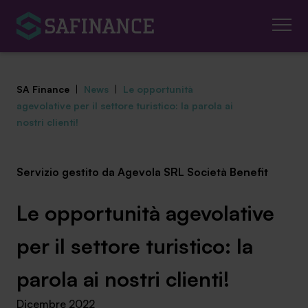
SA Finance
|
News
|
Le opportunità
agevolative per il settore turistico: la parola ai
nostri clienti!
Mediazione Creditizia
Servizio gestito da Agevola SRL Società Benefit
Finanza Agevolata
Le opportunità agevolative
Centro studi
per il settore turistico: la
News ed eventi
parola ai nostri clienti!
Chi siamo
Dicembre 2022