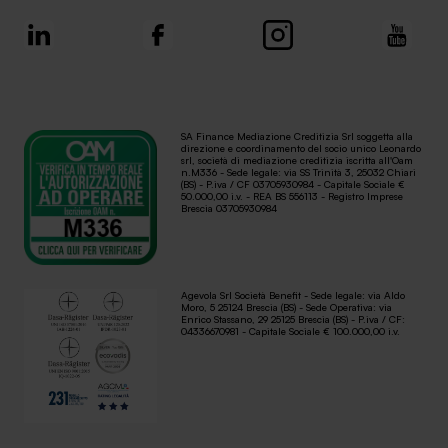
SA Finance Mediazione Creditizia Srl soggetta alla
direzione e coordinamento del socio unico Leonardo
srl, società di mediazione creditizia iscritta all'Oam
n.M336 - Sede legale: via SS Trinità 3, 25032 Chiari
(BS) - P.iva / CF 03705930984 - Capitale Sociale €
50.000,00 i.v. - REA BS 556113 - Registro Imprese
Brescia 03705930984
Agevola Srl Società Benefit - Sede legale: via Aldo
Moro, 5 25124 Brescia (BS) - Sede Operativa: via
Enrico Stassano, 29 25125 Brescia (BS) - P.iva / CF:
04336670981 - Capitale Sociale € 100.000,00 i.v.