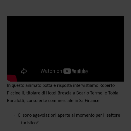
Ambassador
Contatti
Lavora con noi
In questo animato botta e risposta intervistiamo Roberto
Piccinelli, titolare di Hotel Brescia a Boario Terme, e Tobia
+030.3540104
Banalotti, consulente commerciale in Sa Finance.
·
Ci sono agevolazioni aperte al momento per il settore
info@safinance.it
turistico?