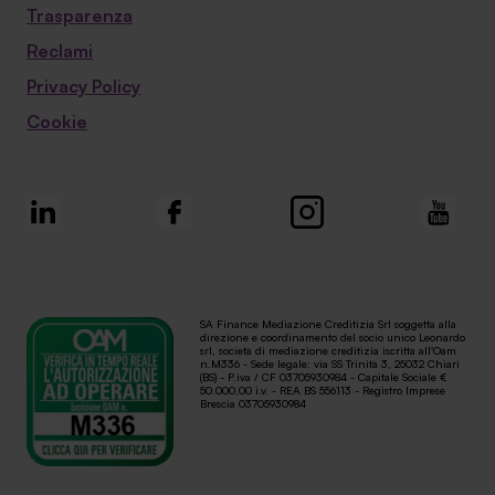
Trasparenza
Reclami
Privacy Policy
Cookie
SA Finance Mediazione Creditizia Srl soggetta alla
direzione e coordinamento del socio unico Leonardo
srl, società di mediazione creditizia iscritta all'Oam
n.M336 - Sede legale: via SS Trinità 3, 25032 Chiari
(BS) - P.iva / CF 03705930984 - Capitale Sociale €
50.000,00 i.v. - REA BS 556113 - Registro Imprese
Brescia 03705930984