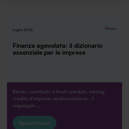
implementare tutti i cookie. Chiudendo questo banner
verranno installati i soli cookie necessari al
funzionamento del sito. Per tutte le informazioni complete
ti invitiamo a consultare le "Informazioni sui Cookie" qui
News
Luglio 2026
sopra.
Finanza agevolata: il dizionario
essenziale per le imprese
Bando, contributo a fondo perduto, leasing,
credito d’imposta, rendicontazione… Il
linguaggio ...
Approfondisci