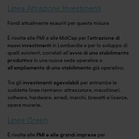
Linea Attrazione Investimenti
Fondi attualmente esauriti per questa misura
SA Finance Mediazione Creditizia Srl, società di mediazione creditizia iscritta
È rivolta alle PMI e alle MidCap per
l’attrazione di
all'Oam n.M336
nuovi investimenti
in Lombardia e per lo sviluppo di
quelli esistenti, correlati all’
avvio di uno stabilimento
produttivo
in una nuova sede operativa o
all’ampliamento di uno stabilimento
già operativo;
Tra gli
investimenti agevolabili
per entrambe le
suddette linee rientrano: attrezzature, macchinari,
software, hardware, arredi, marchi, brevetti e licenze,
opere murarie.
Linea Green
È rivolta alle
PMI e alle grandi imprese
per