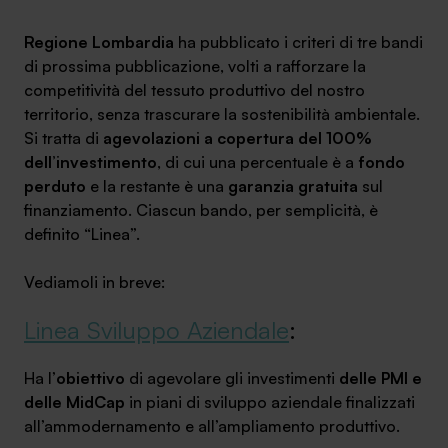
Ambassador
Regione Lombardia
ha pubblicato i criteri di tre bandi
di prossima pubblicazione, volti a rafforzare la
Contatti
competitività del tessuto produttivo del nostro
territorio, senza trascurare la sostenibilità ambientale.
Lavora con noi
Si tratta di
agevolazioni a copertura del 100%
dell’investimento
, di cui una percentuale è a
fondo
perduto
e la restante è una
garanzia gratuita
sul
finanziamento. Ciascun bando, per semplicità, è
definito “Linea”.
Vediamoli in breve:
Linea Sviluppo Aziendale
:
+030.3540104
Ha l’
obiettivo
di agevolare gli investimenti
delle PMI e
delle MidCap
in piani di sviluppo aziendale finalizzati
info@safinance.it
all’ammodernamento e all’ampliamento produttivo.