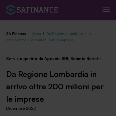
SA Finance
|
News
|
Da Regione Lombardia in
arrivo oltre 200 milioni per le imprese
Servizio gestito da Agevola SRL Società Benefit
Mediazione Creditizia
Finanza Agevolata
Da Regione Lombardia in
Centro studi
arrivo oltre 200 milioni per
News ed eventi
le imprese
Dicembre 2022
Chi siamo