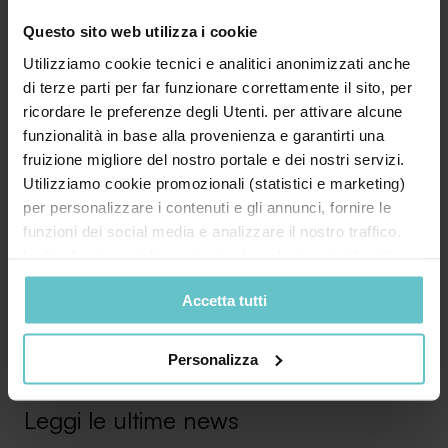
informativa
Questo sito web utilizza i cookie
Utilizziamo cookie tecnici e analitici anonimizzati anche
Desidero inoltre ricevere la Newsletter di
di terze parti per far funzionare correttamente il sito, per
Agevola Srl sulla finanza agevolata e acconsento
ricordare le preferenze degli Utenti. per attivare alcune
al trattamento secondo quanto specificato
funzionalità in base alla provenienza e garantirti una
nell'
Informativa privacy
fruizione migliore del nostro portale e dei nostri servizi.
Utilizziamo cookie promozionali (statistici e marketing)
per personalizzare i contenuti e gli annunci, fornire le
funzioni dei social media e analizzare il nostro traffico.
Inoltre forniamo informazioni sul modo in cui utilizzi il
nostro sito ai nostri partner che si occupano di analisi dei
Accetta tutti
dati web, pubblicità e social media, i quali potrebbero
combinarle con altre informazioni che hai fornito loro o
che hanno raccolto in base al tuo utilizzo dei loro servizi.
Personalizza
Cliccando su “PERSONALIZZA“ potrai scegliere quali
cookie potranno essere implementati ad esclusione di
Leggi le ultime news
quelli tecnici che sono necessari per il funzionamento del
sito. Cliccando su “ACCETTA TUTTI” invece accetterai di