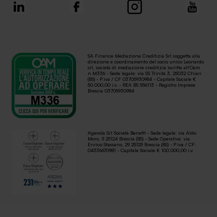
SA Finance Mediazione Creditizia Srl soggetta alla
direzione e coordinamento del socio unico Leonardo
srl, società di mediazione creditizia iscritta all'Oam
n.M336 - Sede legale: via SS Trinità 3, 25032 Chiari
(BS) - P.iva / CF 03705930984 - Capitale Sociale €
50.000,00 i.v. - REA BS 556113 - Registro Imprese
Brescia 03705930984
Agevola Srl Società Benefit - Sede legale: via Aldo
Moro, 5 25124 Brescia (BS) - Sede Operativa: via
Enrico Stassano, 29 25125 Brescia (BS) - P.iva / CF:
04336670981 - Capitale Sociale € 100.000,00 i.v.