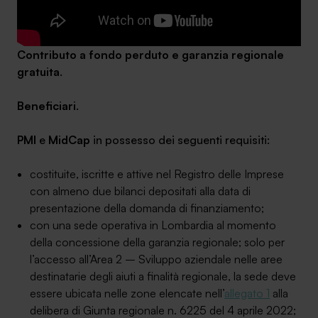
Contributo a fondo perduto e garanzia regionale
gratuita
.
SA Finance Mediazione Creditizia Srl, società di mediazione creditizia iscritta
all'Oam n.M336
Beneficiari
.
PMI
e
MidCap
in possesso dei seguenti requisiti:
costituite, iscritte e attive nel Registro delle Imprese
con almeno due bilanci depositati alla data di
presentazione della domanda di finanziamento;
con una sede operativa in Lombardia al momento
della concessione della garanzia regionale; solo per
l’accesso all’Area 2 – Sviluppo aziendale nelle aree
destinatarie degli aiuti a finalità regionale, la sede deve
essere ubicata nelle zone elencate nell’
allegato 1
alla
delibera di Giunta regionale n. 6225 del 4 aprile 2022;