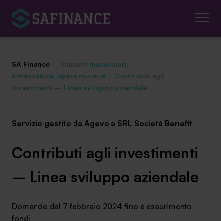
SA Finance
|
Impianti macchinari,
attrezzature, opere murarie
|
Contributi agli
investimenti – Linea sviluppo aziendale
Mediazione Creditizia
Servizio gestito da Agevola SRL Società Benefit
Finanza Agevolata
Contributi agli investimenti
Centro studi
– Linea sviluppo aziendale
News ed eventi
Domande dal 7 febbraio 2024 fino a esaurimento
Chi siamo
fondi