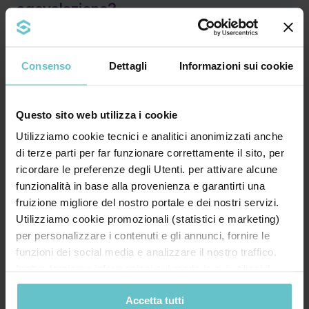
agevolazione?
Compila il modulo sottostante, un nostro esperto ti
contatterà entro 24h
Consenso
Dettagli
Informazioni sui cookie
Nome*
Questo sito web utilizza i cookie
Utilizziamo cookie tecnici e analitici anonimizzati anche
di terze parti per far funzionare correttamente il sito, per
Cognome*
ricordare le preferenze degli Utenti. per attivare alcune
funzionalità in base alla provenienza e garantirti una
fruizione migliore del nostro portale e dei nostri servizi.
Utilizziamo cookie promozionali (statistici e marketing)
Azienda*
per personalizzare i contenuti e gli annunci, fornire le
funzioni dei social media e analizzare il nostro traffico.
Inoltre forniamo informazioni sul modo in cui utilizzi il
nostro sito ai nostri partner che si occupano di analisi dei
Email*
Accetta tutti
dati web, pubblicità e social media, i quali potrebbero