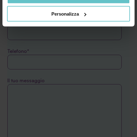
combinarle con altre informazioni che hai fornito loro o
che hanno raccolto in base al tuo utilizzo dei loro servizi.
Personalizza
Cliccando su “PERSONALIZZA“ potrai scegliere quali
Comune*
cookie potranno essere implementati ad esclusione di
quelli tecnici che sono necessari per il funzionamento del
sito. Cliccando su “ACCETTA TUTTI” invece accetterai di
implementare tutti i cookie. Chiudendo questo banner
Telefono*
verranno installati i soli cookie necessari al
funzionamento del sito. Per tutte le informazioni complete
ti invitiamo a consultare le "Informazioni sui Cookie" qui
sopra.
Il tuo messaggio