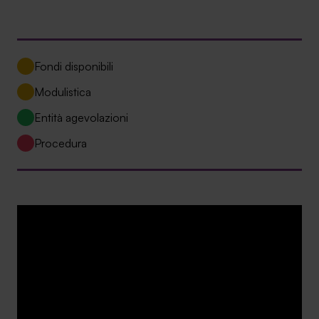
Ambassador
Contatti
Fondi disponibili
Lavora con noi
Modulistica
Entità agevolazioni
Procedura
+030.3540104
info@safinance.it