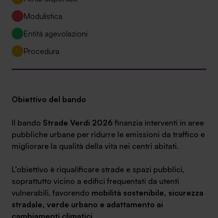
Ambassador
Modulistica
Contatti
Entità agevolazioni
Procedura
Lavora con noi
Obiettivo del bando
Il bando
Strade Verdi 2026
finanzia interventi in aree
pubbliche urbane per ridurre le emissioni da traffico e
migliorare la qualità della vita nei centri abitati.
+030.3540104
L’obiettivo è riqualificare strade e spazi pubblici,
soprattutto vicino a edifici frequentati da utenti
vulnerabili, favorendo
mobilità sostenibile, sicurezza
info@safinance.it
stradale, verde urbano e adattamento ai
cambiamenti climatici
.