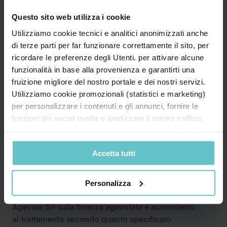
Questo sito web utilizza i cookie
Utilizziamo cookie tecnici e analitici anonimizzati anche
di terze parti per far funzionare correttamente il sito, per
ricordare le preferenze degli Utenti. per attivare alcune
funzionalità in base alla provenienza e garantirti una
fruizione migliore del nostro portale e dei nostri servizi.
Utilizziamo cookie promozionali (statistici e marketing)
per personalizzare i contenuti e gli annunci, fornire le
funzioni dei social media e analizzare il nostro traffico.
Inoltre forniamo informazioni sul modo in cui utilizzi il
* Acconsento al trattamento dei miei dati
nostro sito ai nostri partner che si occupano di analisi dei
personali secondo quanto specificato nell'
Accetta tutti
dati web, pubblicità e social media, i quali potrebbero
informativa
combinarle con altre informazioni che hai fornito loro o
che hanno raccolto in base al tuo utilizzo dei loro servizi.
Personalizza
Cliccando su “PERSONALIZZA“ potrai scegliere quali
Desidero inoltre ricevere la Newsletter di
cookie potranno essere implementati ad esclusione di
Agevola Srl sulla finanza agevolata e acconsento
quelli tecnici che sono necessari per il funzionamento del
al trattamento secondo quanto specificato