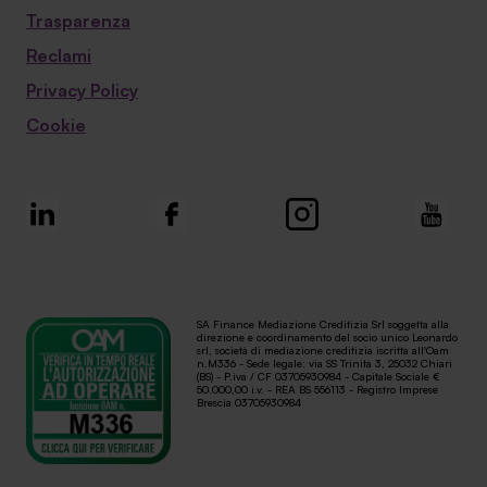
Trasparenza
Reclami
Privacy Policy
Cookie
SA Finance Mediazione Creditizia Srl soggetta alla
direzione e coordinamento del socio unico Leonardo
srl, società di mediazione creditizia iscritta all'Oam
n.M336 - Sede legale: via SS Trinità 3, 25032 Chiari
(BS) - P.iva / CF 03705930984 - Capitale Sociale €
50.000,00 i.v. - REA BS 556113 - Registro Imprese
Brescia 03705930984