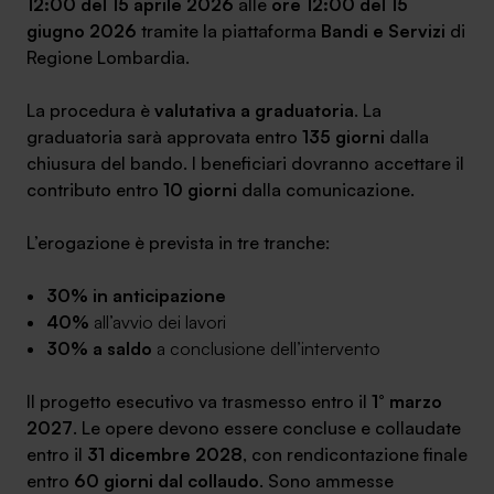
12:00 del 15 aprile 2026
alle
ore 12:00 del 15
giugno 2026
tramite la piattaforma
Bandi e Servizi
di
Regione Lombardia.
La procedura è
valutativa a graduatoria
. La
graduatoria sarà approvata entro
135 giorni
dalla
chiusura del bando. I beneficiari dovranno accettare il
contributo entro
10 giorni
dalla comunicazione.
L’erogazione è prevista in tre tranche:
30% in anticipazione
40%
all’avvio dei lavori
30% a saldo
a conclusione dell’intervento
Il progetto esecutivo va trasmesso entro il
1° marzo
2027
. Le opere devono essere concluse e collaudate
entro il
31 dicembre 2028
, con rendicontazione finale
entro
60 giorni dal collaudo
. Sono ammesse