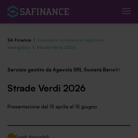
SA Finance
|
Economia circolare e risparmio
energetico
|
Strade Verdi 2026
Servizio gestito da Agevola SRL Società Benefit
Mediazione Creditizia
Finanza Agevolata
Strade Verdi 2026
Centro studi
Presentazione dal 15 aprile al 15 giugno
News ed eventi
Chi siamo
Fondi disponibili