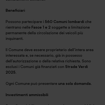
Beneficiari
Possono partecipare i
560 Comuni lombardi
che
rientrano nelle
Fasce 1 e 2
soggette a limitazione
SA Finance Mediazione Creditizia Srl, società di mediazione creditizia iscritta
permanente della circolazione dei veicoli più
all'Oam n.M336
inquinanti.
Il Comune deve essere proprietario dell’intera area
interessata e, se necessario, già in possesso
dell’autorizzazione o della relativa richiesta. Sono
esclusi i Comuni già finanziati con
Strade Verdi
2025
.
Ogni Comune può presentare
una sola domanda
.
Investimenti ammissibili