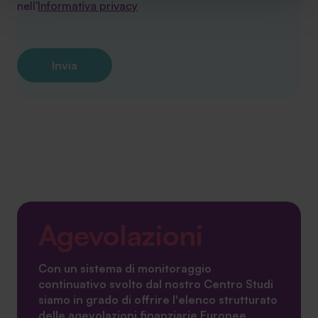
sito. Cliccando su “ACCETTA TUTTI” invece accetterai di
nell'
Informativa privacy
implementare tutti i cookie. Chiudendo questo banner
verranno installati i soli cookie necessari al
funzionamento del sito. Per tutte le informazioni complete
ti invitiamo a consultare le "Informazioni sui Cookie" qui
sopra.
Agevolazioni
Con un sistema di monitoraggio
continuativo svolto dal nostro Centro Studi
siamo in grado di offrire l'elenco strutturato
delle agevolazioni finanziarie Europee,