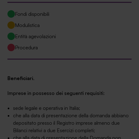
Ambassador
Fondi disponibili
Contatti
Modulistica
Lavora con noi
Entità agevolazioni
Procedura
Beneficiari
.
Imprese in possesso dei seguenti requisiti:
+030.3540104
sede legale e operativa in Italia;
che alla data di presentazione della domanda abbiano
depositato presso il Registro imprese almeno due
info@safinance.it
Bilanci relativi a due Esercizi completi;
che alla data di presentazione della Domanda non