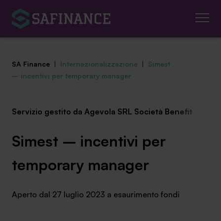
SA Finance
|
Internazionalizzazione
|
Simest
– incentivi per temporary manager
Servizio gestito da Agevola SRL Società Benefit
Mediazione Creditizia
Finanza Agevolata
Simest – incentivi per
Centro studi
temporary manager
News ed eventi
Aperto dal 27 luglio 2023 a esaurimento fondi
Chi siamo