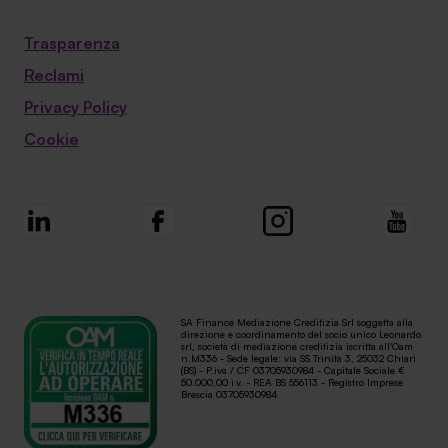
Trasparenza
Reclami
Privacy Policy
Cookie
SA Finance Mediazione Creditizia Srl soggetta alla
direzione e coordinamento del socio unico Leonardo
srl, società di mediazione creditizia iscritta all'Oam
n.M336 - Sede legale: via SS Trinità 3, 25032 Chiari
(BS) - P.iva / CF 03705930984 - Capitale Sociale €
50.000,00 i.v. - REA BS 556113 - Registro Imprese
Brescia 03705930984