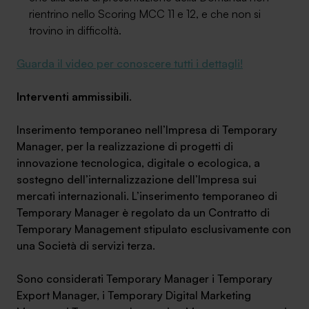
rientrino nello Scoring MCC 11 e 12, e che non si
trovino in difficoltà.
Guarda il video per conoscere tutti i dettagli!
SA Finance Mediazione Creditizia Srl, società di mediazione creditizia iscritta
Interventi ammissibili
.
all'Oam n.M336
Inserimento temporaneo nell’Impresa di Temporary
Manager, per la realizzazione di progetti di
innovazione tecnologica, digitale o ecologica, a
sostegno dell’internalizzazione dell’Impresa sui
mercati internazionali. L’inserimento temporaneo di
Temporary Manager è regolato da un Contratto di
Temporary Management stipulato esclusivamente con
una Società di servizi terza.
Sono considerati Temporary Manager i Temporary
Export Manager, i Temporary Digital Marketing