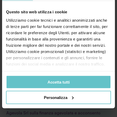
Il tuo messaggio
Questo sito web utilizza i cookie
Utilizziamo cookie tecnici e analitici anonimizzati anche
di terze parti per far funzionare correttamente il sito, per
ricordare le preferenze degli Utenti. per attivare alcune
funzionalità in base alla provenienza e garantirti una
fruizione migliore del nostro portale e dei nostri servizi.
Utilizziamo cookie promozionali (statistici e marketing)
per personalizzare i contenuti e gli annunci, fornire le
funzioni dei social media e analizzare il nostro traffico.
Inoltre forniamo informazioni sul modo in cui utilizzi il
* Acconsento al trattamento dei miei dati
nostro sito ai nostri partner che si occupano di analisi dei
personali secondo quanto specificato nell'
Accetta tutti
dati web, pubblicità e social media, i quali potrebbero
informativa
combinarle con altre informazioni che hai fornito loro o
che hanno raccolto in base al tuo utilizzo dei loro servizi.
Personalizza
Cliccando su “PERSONALIZZA“ potrai scegliere quali
Desidero inoltre ricevere la Newsletter di
cookie potranno essere implementati ad esclusione di
Agevola Srl sulla finanza agevolata e acconsento
quelli tecnici che sono necessari per il funzionamento del