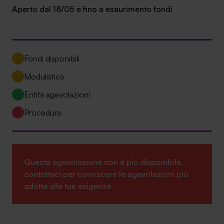
Aperto dal 18/05 e fino a esaurimento fondi
Ambassador
Contatti
Lavora con noi
Fondi disponibili
Modulistica
Entità agevolazioni
Procedura
Questa agevolazione non è più disponibile,
+030.3540104
contattaci per conoscere le agevolazioni più
adatte alle tue esigenze
info@safinance.it