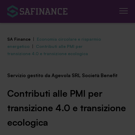
SA Finance
|
Economia circolare e risparmio
energetico
|
Contributi alle PMI per
transizione 4.0 e transizione ecologica
Mediazione Creditizia
Servizio gestito da Agevola SRL Società Benefit
Finanza Agevolata
Contributi alle PMI per
Centro studi
transizione 4.0 e transizione
News ed eventi
ecologica
Chi siamo