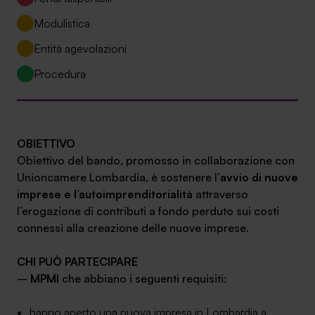
Ambassador
Modulistica
Contatti
Entità agevolazioni
Procedura
Lavora con noi
OBIETTIVO
Obiettivo del bando, promosso in collaborazione con
Unioncamere Lombardia, è sostenere l’
avvio di nuove
imprese e l’autoimprenditorialità
attraverso
l’erogazione di contributi a fondo perduto sui costi
connessi alla creazione delle nuove imprese.
+030.3540104
CHI PUÒ PARTECIPARE
–
MPMI
che abbiano i seguenti requisiti:
info@safinance.it
hanno aperto una nuova impresa in Lombardia a