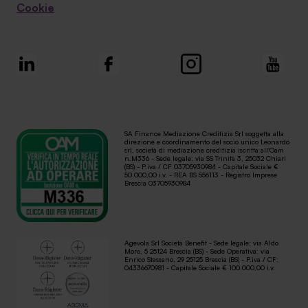
Cookie
SA Finance Mediazione Creditizia Srl soggetta alla
direzione e coordinamento del socio unico Leonardo
srl, società di mediazione creditizia iscritta all'Oam
n.M336 - Sede legale: via SS Trinità 3, 25032 Chiari
(BS) - P.iva / CF 03705930984 - Capitale Sociale €
50.000,00 i.v. - REA BS 556113 - Registro Imprese
Brescia 03705930984
Agevola Srl Società Benefit - Sede legale: via Aldo
Moro, 5 25124 Brescia (BS) - Sede Operativa: via
Enrico Stassano, 29 25125 Brescia (BS) - P.iva / CF:
04336670981 - Capitale Sociale € 100.000,00 i.v.