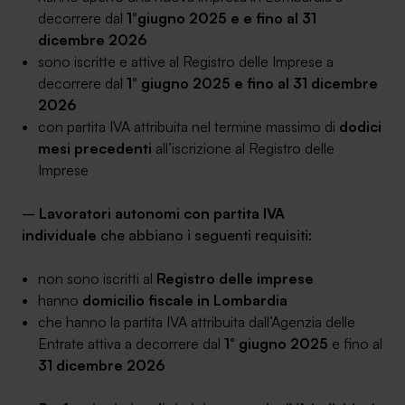
decorrere dal
1°giugno 2025 e
e fino al 31
dicembre 202
6
sono iscritte e attive al Registro delle Imprese a
decorrere dal
1° giugno 2025
e fino al 31 dicembre
2026
SA Finance Mediazione Creditizia Srl, società di mediazione creditizia iscritta
con partita IVA attribuita nel termine massimo di
dodici
all'Oam n.M336
mesi precedenti
all’iscrizione al Registro delle
Imprese
–
Lavoratori autonomi con partita IVA
individuale
che abbiano i seguenti requisiti:
non sono iscritti al
Registro delle imprese
hanno
domicilio fiscale in Lombardia
che hanno la partita IVA attribuita dall’Agenzia delle
Entrate attiva a decorrere dal
1° giugno 2025
e fino al
31 dicembre 2026