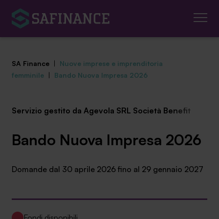
SA Finance
|
Nuove imprese e imprenditoria
femminile
|
Bando Nuova Impresa 2026
Servizio gestito da Agevola SRL Società Benefit
Mediazione Creditizia
Finanza Agevolata
Bando Nuova Impresa 2026
Centro studi
Domande dal 30 aprile 2026 fino al 29 gennaio 2027
News ed eventi
Chi siamo
Fondi disponibili