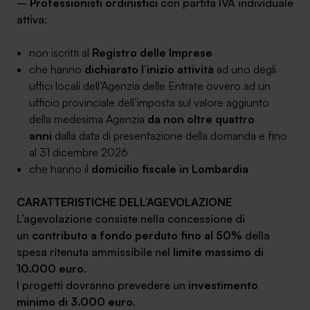
–
Professionisti ordinistici
con partita IVA individuale
attiva:
non iscritti al
Registro delle Imprese
che hanno
dichiarato l’inizio attività
ad uno degli
uffici locali dell’Agenzia delle Entrate ovvero ad un
ufficio provinciale dell’imposta sul valore aggiunto
della medesima Agenzia
da non oltre quattro
anni
dalla data di presentazione della domanda e fino
al 31 dicembre 2026
che hanno il
domicilio fiscale in Lombardia
CARATTERISTICHE DELL’AGEVOLAZIONE
L’agevolazione consiste nella concessione di
un
contributo a fondo perduto fino al 50%
della
spesa ritenuta ammissibile nel
limite massimo di
10.000 euro
.
I progetti dovranno prevedere un
investimento
minimo di 3.000 euro
.