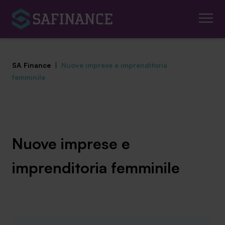
SA Finance
|
Nuove imprese e imprenditoria
femminile
Mediazione Creditizia
Finanza Agevolata
Nuove imprese e
Centro studi
imprenditoria femminile
News ed eventi
Chi siamo