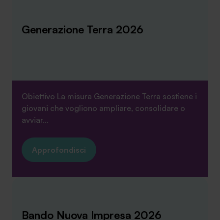
Ambassador
Generazione Terra 2026
Contatti
Lavora con noi
Obiettivo La misura Generazione Terra sostiene i
giovani che vogliono ampliare, consolidare o
avviar...
Approfondisci
+030.3540104
info@safinance.it
Bando Nuova Impresa 2026