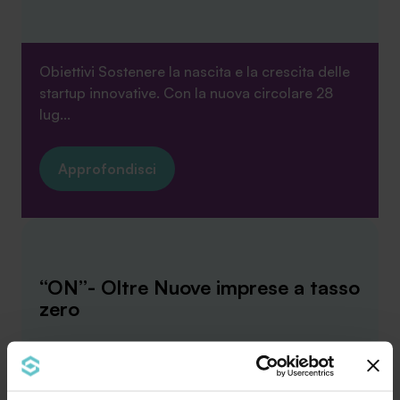
Obiettivi Sostenere la nascita e la crescita delle
startup innovative. Con la nuova circolare 28
lug...
Approfondisci
“ON”- Oltre Nuove imprese a tasso
zero