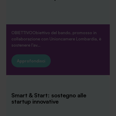
SA Finance Mediazione Creditizia Srl, società di mediazione creditizia iscritta
OBIETTIVOObiettivo del bando, promosso in
all'Oam n.M336
collaborazione con Unioncamere Lombardia, è
sostenere l’av...
Approfondisci
Smart & Start: sostegno alle
startup innovative