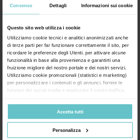
Consenso
Dettagli
Informazioni sui cookie
Obiettivi L’incentivo ON – Oltre Nuove Imprese a
Tasso Zero sostiene la creazione e lo sviluppo di
m...
Questo sito web utilizza i cookie
Utilizziamo cookie tecnici e analitici anonimizzati anche
Approfondisci
di terze parti per far funzionare correttamente il sito, per
ricordare le preferenze degli Utenti. per attivare alcune
funzionalità in base alla provenienza e garantirti una
fruizione migliore del nostro portale e dei nostri servizi.
Utilizziamo cookie promozionali (statistici e marketing)
per personalizzare i contenuti e gli annunci, fornire le
PSR PAC 2023-2027: Incentivi per
funzioni dei social media e analizzare il nostro traffico.
l’insediamento di giovani agricoltori
Inoltre forniamo informazioni sul modo in cui utilizzi il
nostro sito ai nostri partner che si occupano di analisi dei
Accetta tutti
dati web, pubblicità e social media, i quali potrebbero
combinarle con altre informazioni che hai fornito loro o
che hanno raccolto in base al tuo utilizzo dei loro servizi.
Personalizza
Cliccando su “PERSONALIZZA“ potrai scegliere quali
Si tratta della concessione di un premio per il