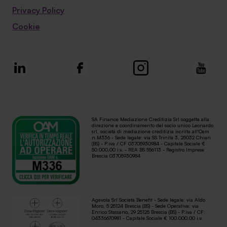
Privacy Policy
Cookie
SA Finance Mediazione Creditizia Srl soggetta alla
direzione e coordinamento del socio unico Leonardo
srl, società di mediazione creditizia iscritta all'Oam
n.M336 - Sede legale: via SS Trinità 3, 25032 Chiari
(BS) - P.iva / CF 03705930984 - Capitale Sociale €
50.000,00 i.v. - REA BS 556113 - Registro Imprese
Brescia 03705930984
Agevola Srl Società Benefit - Sede legale: via Aldo
Moro, 5 25124 Brescia (BS) - Sede Operativa: via
Enrico Stassano, 29 25125 Brescia (BS) - P.iva / CF:
04336670981 - Capitale Sociale € 100.000,00 i.v.