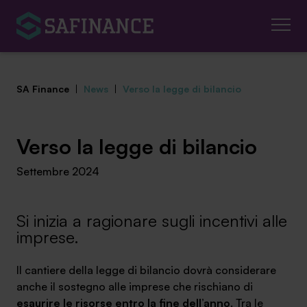
SA Finance
|
News
|
Verso la legge di bilancio
Verso la legge di bilancio
Mediazione Creditizia
Settembre 2024
Finanza Agevolata
Si inizia a ragionare sugli incentivi alle
Centro studi
imprese.
News ed eventi
Il cantiere della legge di bilancio dovrà considerare
anche il sostegno alle imprese che rischiano di
Chi siamo
esaurire le risorse entro la fine dell’anno
. Tra le