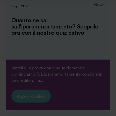
News
verranno installati i soli cookie necessari al
Luglio 2026
funzionamento del sito. Per tutte le informazioni complete
ti invitiamo a consultare le "Informazioni sui Cookie" qui
Quanto ne sai
sopra.
sull’iperammortamento? Scoprilo
ora con il nostro quiz estivo
Mettiti alla prova con cinque domande,
cominciamo! 1. L’iperammortamento consiste in
un credito d’im...
Approfondisci