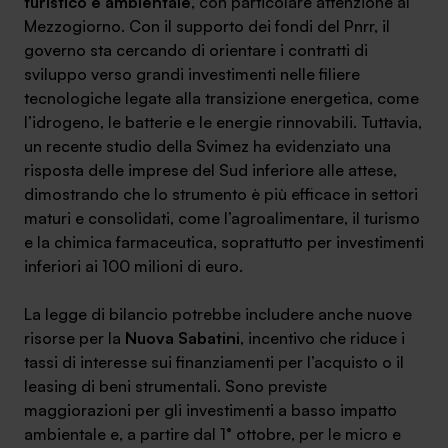
turistico e ambientale
, con particolare attenzione al
Mezzogiorno. Con il supporto dei fondi del Pnrr, il
governo sta cercando di orientare i contratti di
sviluppo verso grandi investimenti nelle filiere
tecnologiche legate alla transizione energetica, come
SA Finance Mediazione Creditizia Srl, società di mediazione creditizia iscritta
l’idrogeno, le batterie e le energie rinnovabili. Tuttavia,
all'Oam n.M336
un recente studio della Svimez ha evidenziato una
risposta delle imprese del Sud inferiore alle attese,
dimostrando che lo strumento è più efficace in settori
maturi e consolidati, come l’agroalimentare, il turismo
e la chimica farmaceutica, soprattutto per investimenti
inferiori ai 100 milioni di euro.
La legge di bilancio potrebbe includere anche nuove
risorse per la
Nuova Sabatini
, incentivo che riduce i
tassi di interesse sui finanziamenti per l’acquisto o il
leasing di beni strumentali. Sono previste
maggiorazioni per gli investimenti a basso impatto
ambientale e, a partire dal 1° ottobre, per le micro e