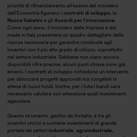
priorità di rifinanziamento all’esame del ministero
Ambassador
dell’Economia figurano i
contratti di sviluppo
, la
Nuova Sabatini
e gli
Accordi per l’innovazione
.
Contatti
Come ogni anno, il ministero delle Imprese e del
made in Italy presenterà un quadro dettagliato delle
Lavora con noi
risorse necessarie per garantire continuità agli
incentivi con il più alto grado di utilizzo, soprattutto
nel settore industriale. Sebbene non siano ancora
disponibili cifre precise, alcuni punti chiave sono già
emersi. I contratti di sviluppo richiedono un intervento
per sbloccare progetti approvati ma congelati in
attesa di nuovi fondi. Inoltre, per i futuri bandi sarà
necessario valutare con attenzione quali investimenti
agevolare.
+030.3540104
Questo strumento, gestito da Invitalia, è tra gli
incentivi storici e sostiene investimenti di grande
info@safinance.it
portata nei settori
industriale, agroindustriale,