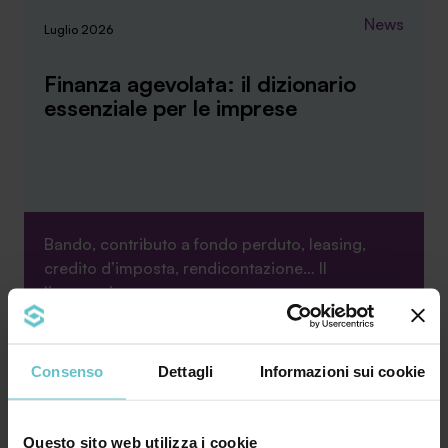
News
Luglio 2026
Finanza agevolata: il dizionario
essenziale per le imprese
Bando, contributo a fondo perduto, leasing,
credito d’imposta, rendicontazione… Il
linguaggio ...
Approfondisci
Consenso
Dettagli
Informazioni sui cookie
Questo sito web utilizza i cookie