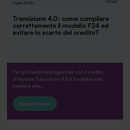
News
verranno installati i soli cookie necessari al
Luglio 2026
funzionamento del sito. Per tutte le informazioni complete
ti invitiamo a consultare le "Informazioni sui Cookie" qui
Transizione 4.0: come compilare
sopra.
correttamente il modello F24 ed
evitare lo scarto del credito?
Per gli investimenti agevolati con il credito
d’imposta Transizione 4.0 è fondamentale
prestare atte...
Approfondisci