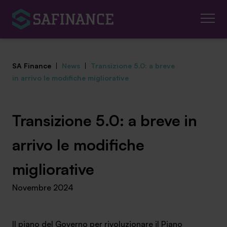
SA Finance
|
News
|
Transizione 5.0: a breve
in arrivo le modifiche migliorative
Mediazione Creditizia
Transizione 5.0: a breve in
Finanza Agevolata
arrivo le modifiche
Centro studi
migliorative
Novembre 2024
News ed eventi
Chi siamo
Il piano del Governo per rivoluzionare il Piano