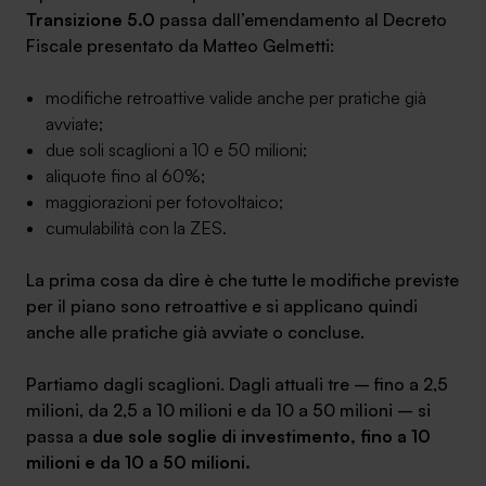
Transizione 5.0
passa dall’emendamento al Decreto
Ambassador
Fiscale presentato da Matteo Gelmetti:
Contatti
modifiche retroattive valide anche per pratiche già
avviate;
Lavora con noi
due soli scaglioni a 10 e 50 milioni;
aliquote fino al 60%;
maggiorazioni per fotovoltaico;
cumulabilità con la ZES.
La prima cosa da dire è che tutte le modifiche previste
per il piano sono retroattive e si applicano quindi
anche alle pratiche già avviate o concluse.
+030.3540104
Partiamo dagli scaglioni. Dagli attuali tre – fino a 2,5
milioni, da 2,5 a 10 milioni e da 10 a 50 milioni – si
passa a
due sole soglie di investimento, fino a 10
info@safinance.it
milioni e da 10 a 50 milioni.