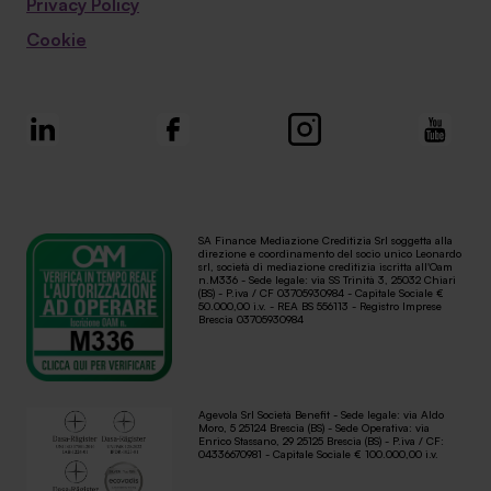
Privacy Policy
Cookie
SA Finance Mediazione Creditizia Srl soggetta alla
direzione e coordinamento del socio unico Leonardo
srl, società di mediazione creditizia iscritta all'Oam
n.M336 - Sede legale: via SS Trinità 3, 25032 Chiari
(BS) - P.iva / CF 03705930984 - Capitale Sociale €
50.000,00 i.v. - REA BS 556113 - Registro Imprese
Brescia 03705930984
Agevola Srl Società Benefit - Sede legale: via Aldo
Moro, 5 25124 Brescia (BS) - Sede Operativa: via
Enrico Stassano, 29 25125 Brescia (BS) - P.iva / CF:
04336670981 - Capitale Sociale € 100.000,00 i.v.