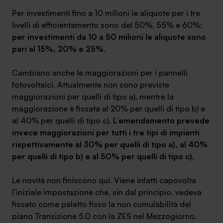
Per investimenti fino a 10 milioni le aliquote per i tre
livelli di efficientamento sono del 50%, 55% e 60%;
per investimenti da 10 a 50 milioni le aliquote sono
pari al 15%, 20% e 25%
.
SA Finance Mediazione Creditizia Srl, società di mediazione creditizia iscritta
all'Oam n.M336
Cambiano anche le maggiorazioni per i pannelli
fotovoltaici. Attualmente non sono previste
maggiorazioni per quelli di tipo a), mentre la
maggiorazione è fissata al 20% per quelli di tipo b) e
al 40% per quelli di tipo c).
L’emendamento prevede
invece maggiorazioni per tutti i tre tipi di impianti
rispettivamente al 30% per quelli di tipo a), al 40%
per quelli di tipo b) e al 50% per quelli di tipo c).
Le novità non finiscono qui. Viene infatti capovolta
l’iniziale impostazione che, sin dal principio, vedeva
fissato come paletto fisso la non cumulabilità del
piano Transizione 5.0 con la ZES nel Mezzogiorno.