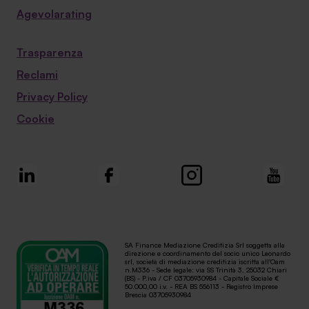
Agevolarating
Trasparenza
Reclami
Privacy Policy
Cookie
SA Finance Mediazione Creditizia Srl soggetta alla
direzione e coordinamento del socio unico Leonardo
srl, società di mediazione creditizia iscritta all'Oam
n.M336 - Sede legale: via SS Trinità 3, 25032 Chiari
(BS) - P.iva / CF 03705930984 - Capitale Sociale €
50.000,00 i.v. - REA BS 556113 - Registro Imprese
Brescia 03705930984