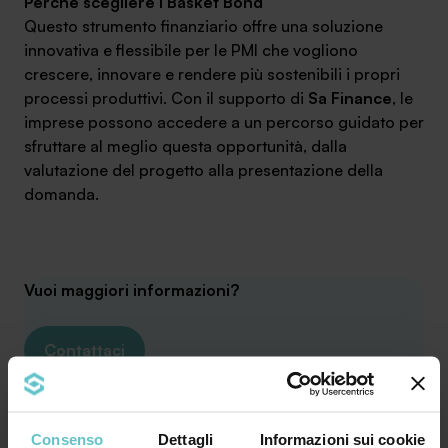
Perché scegliere i Basket Bond
Questo strumento finanziario offre una soluzione
innovativa e flessibile per le PMI che vogliono
crescere, innovare e rendere più sostenibili i propri
processi produttivi. Con il supporto di
Sa Finance
, le
imprese possono accedere a un percorso guidato per
sfruttare al meglio questa opportunità, dalla
valutazione del progetto alla presentazione della
domanda.
Vuoi maggiori informazioni?
Contattaci
Consenso
Dettagli
Informazioni sui cookie