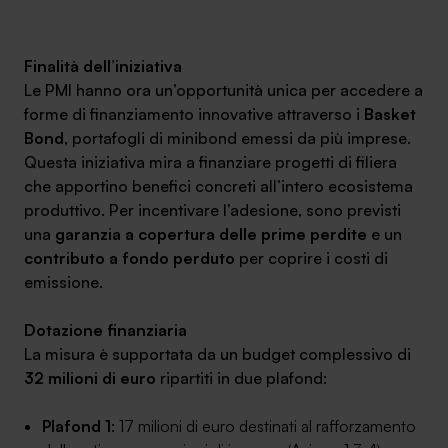
Ambassador
Finalità dell’iniziativa
Contatti
Le PMI hanno ora un’opportunità unica per accedere a
forme di finanziamento innovative attraverso i
Basket
Lavora con noi
Bond
, portafogli di minibond emessi da più imprese.
Questa iniziativa mira a finanziare progetti di filiera
che apportino benefici concreti all’intero ecosistema
produttivo. Per incentivare l’adesione, sono previsti
una
garanzia a copertura delle prime perdite
e un
contributo a fondo perduto
per coprire i costi di
emissione.
Dotazione finanziaria
+030.3540104
La misura è supportata da un budget complessivo di
32 milioni di euro
ripartiti in due plafond:
info@safinance.it
Plafond 1
: 17 milioni di euro destinati al rafforzamento