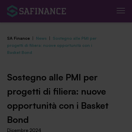
SA Finance
|
News
|
Sostegno alle PMI per
progetti di filiera: nuove opportunità con i
Basket Bond
Mediazione Creditizia
Sostegno alle PMI per
Finanza Agevolata
progetti di filiera: nuove
Centro studi
opportunità con i Basket
News ed eventi
Bond
Chi siamo
Dicembre 2024