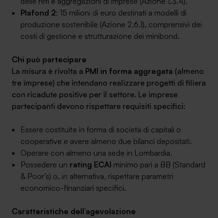
delle reti e aggregazioni di imprese (Azione 1.3.4).
Plafond 2
: 15 milioni di euro destinati a modelli di
produzione sostenibile (Azione 2.6.1), comprensivi dei
costi di gestione e strutturazione dei minibond.
SA Finance Mediazione Creditizia Srl, società di mediazione creditizia iscritta
Chi può partecipare
all'Oam n.M336
La misura è rivolta a
PMI in forma aggregata
(almeno
tre imprese) che intendano realizzare progetti di filiera
con ricadute positive per il settore. Le imprese
partecipanti devono rispettare requisiti specifici:
Essere costituite in forma di società di capitali o
cooperative e avere almeno due bilanci depositati.
Operare con almeno una sede in Lombardia.
Possedere un
rating ECAI
minimo pari a BB (Standard
& Poor’s) o, in alternativa, rispettare parametri
economico-finanziari specifici.
Caratteristiche dell’agevolazione