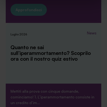
quelli tecnici che sono necessari per il funzionamento del
sito. Cliccando su “ACCETTA TUTTI” invece accetterai di
Approfondisci
implementare tutti i cookie. Chiudendo questo banner
verranno installati i soli cookie necessari al
funzionamento del sito. Per tutte le informazioni complete
ti invitiamo a consultare le "Informazioni sui Cookie" qui
News
Luglio 2026
sopra.
Quanto ne sai
sull’iperammortamento? Scoprilo
ora con il nostro quiz estivo
Mettiti alla prova con cinque domande,
cominciamo! 1. L’iperammortamento consiste in
un credito d’im...