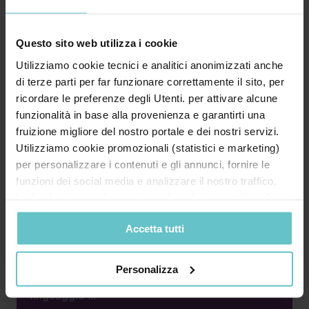
Leggi le ultime news
Questo sito web utilizza i cookie
Utilizziamo cookie tecnici e analitici anonimizzati anche
di terze parti per far funzionare correttamente il sito, per
ricordare le preferenze degli Utenti. per attivare alcune
News
funzionalità in base alla provenienza e garantirti una
Luglio 2026
fruizione migliore del nostro portale e dei nostri servizi.
Utilizziamo cookie promozionali (statistici e marketing)
Finanza agevolata: il dizionario
per personalizzare i contenuti e gli annunci, fornire le
essenziale per le imprese
funzioni dei social media e analizzare il nostro traffico.
Inoltre forniamo informazioni sul modo in cui utilizzi il
nostro sito ai nostri partner che si occupano di analisi dei
Accetta tutti
dati web, pubblicità e social media, i quali potrebbero
combinarle con altre informazioni che hai fornito loro o
Bando, contributo a fondo perduto, leasing,
che hanno raccolto in base al tuo utilizzo dei loro servizi.
Personalizza
credito d’imposta, rendicontazione… Il
Cliccando su “PERSONALIZZA“ potrai scegliere quali
linguaggio ...
cookie potranno essere implementati ad esclusione di