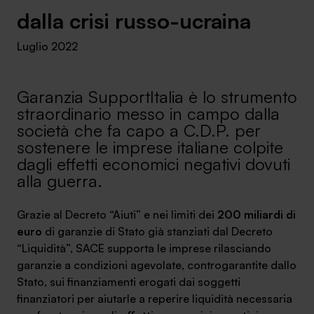
Ambassador
dalla crisi russo-ucraina
Luglio 2022
Contatti
Lavora con noi
Garanzia SupportItalia è lo strumento
straordinario messo in campo dalla
società che fa capo a C.D.P. per
sostenere le imprese italiane colpite
dagli effetti economici negativi dovuti
alla guerra.
Grazie al Decreto “Aiuti” e nei limiti dei
200 miliardi di
euro
di garanzie di Stato già stanziati dal Decreto
+030.3540104
“Liquidità”, SACE supporta le imprese rilasciando
garanzie a condizioni agevolate, controgarantite dallo
Stato, sui finanziamenti erogati dai soggetti
info@safinance.it
finanziatori per aiutarle a reperire liquidità necessaria