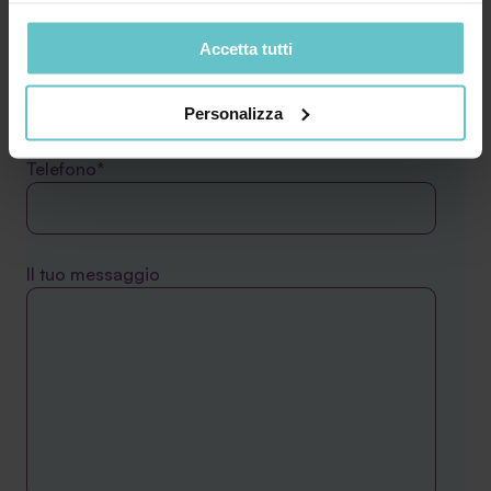
nostro sito ai nostri partner che si occupano di analisi dei
Accetta tutti
dati web, pubblicità e social media, i quali potrebbero
Comune*
combinarle con altre informazioni che hai fornito loro o
che hanno raccolto in base al tuo utilizzo dei loro servizi.
Personalizza
Cliccando su “PERSONALIZZA“ potrai scegliere quali
cookie potranno essere implementati ad esclusione di
Telefono*
quelli tecnici che sono necessari per il funzionamento del
sito. Cliccando su “ACCETTA TUTTI” invece accetterai di
implementare tutti i cookie. Chiudendo questo banner
verranno installati i soli cookie necessari al
Il tuo messaggio
funzionamento del sito. Per tutte le informazioni complete
ti invitiamo a consultare le "Informazioni sui Cookie" qui
sopra.