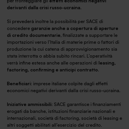
per fronteggiare gli
effetti economici negativi
derivanti dalla crisi russo-ucraina
.
Si prevederà inoltre la possibilità per SACE di
concedere
garanzie anche a copertura di aperture
SA Finance Mediazione Creditizia Srl, società di mediazione creditizia iscritta
di credito documentarie
, finalizzate a supportare le
all'Oam n.M336
importazioni verso l’Italia di materie prime o fattori di
produzione la cui catena di approvvigionamento sia
stata interrotta o abbia subito rincari. L’operatività
verrà infine estesa anche alle operazioni di
leasing,
factoring, confirming e anticipi contratto
.
Beneficiari
: imprese italiane colpite dagli effetti
economici negativi derivanti dalla crisi russo-ucraina.
Iniziative ammissibili
: SACE garantisce i finanziamenti
erogati da banche, istituzioni finanziarie nazionali e
internazionali, società di factoring, società di leasing e
altri soggetti abilitati all’esercizio del credito.