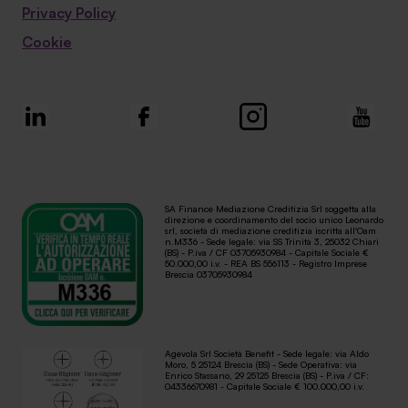
Privacy Policy
Cookie
SA Finance Mediazione Creditizia Srl soggetta alla
direzione e coordinamento del socio unico Leonardo
srl, società di mediazione creditizia iscritta all'Oam
n.M336 - Sede legale: via SS Trinità 3, 25032 Chiari
(BS) - P.iva / CF 03705930984 - Capitale Sociale €
50.000,00 i.v. - REA BS 556113 - Registro Imprese
Brescia 03705930984
Agevola Srl Società Benefit - Sede legale: via Aldo
Moro, 5 25124 Brescia (BS) - Sede Operativa: via
Enrico Stassano, 29 25125 Brescia (BS) - P.iva / CF:
04336670981 - Capitale Sociale € 100.000,00 i.v.