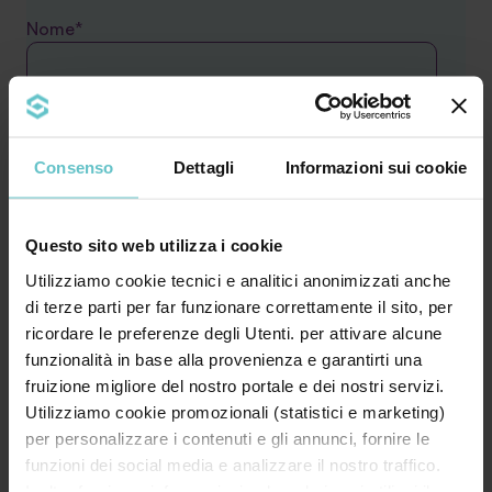
Nome*
Cognome*
Consenso
Dettagli
Informazioni sui cookie
Azienda*
Questo sito web utilizza i cookie
Utilizziamo cookie tecnici e analitici anonimizzati anche
di terze parti per far funzionare correttamente il sito, per
ricordare le preferenze degli Utenti. per attivare alcune
Partita IVA*
funzionalità in base alla provenienza e garantirti una
fruizione migliore del nostro portale e dei nostri servizi.
Utilizziamo cookie promozionali (statistici e marketing)
per personalizzare i contenuti e gli annunci, fornire le
Email*
funzioni dei social media e analizzare il nostro traffico.
Inoltre forniamo informazioni sul modo in cui utilizzi il