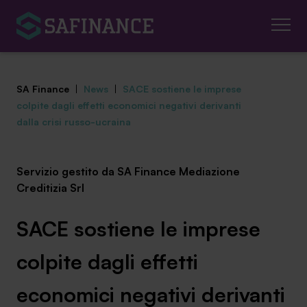
SA Finance
|
News
|
SACE sostiene le imprese
colpite dagli effetti economici negativi derivanti
dalla crisi russo-ucraina
Mediazione Creditizia
Servizio gestito da SA Finance Mediazione
Creditizia Srl
Finanza Agevolata
Centro studi
SACE sostiene le imprese
News ed eventi
colpite dagli effetti
Chi siamo
economici negativi derivanti