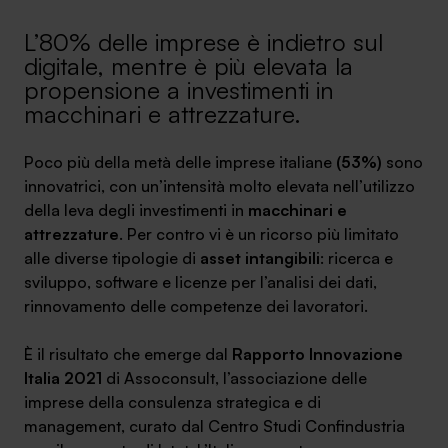
Ambassador
L’80% delle imprese è indietro sul
digitale, mentre è più elevata la
Contatti
propensione a investimenti in
macchinari e attrezzature.
Lavora con noi
Poco più della metà delle imprese italiane
(53%)
sono
innovatrici, con un’intensità molto elevata nell’utilizzo
della leva degli investimenti in
macchinari e
attrezzature
. Per contro vi è un ricorso più limitato
alle diverse tipologie di
asset intangibili
: ricerca e
sviluppo, software e licenze per l’analisi dei dati,
rinnovamento delle competenze dei lavoratori.
+030.3540104
È il risultato che emerge dal
Rapporto Innovazione
Italia 2021
di Assoconsult, l’associazione delle
imprese della consulenza strategica e di
info@safinance.it
management, curato dal Centro Studi Confindustria