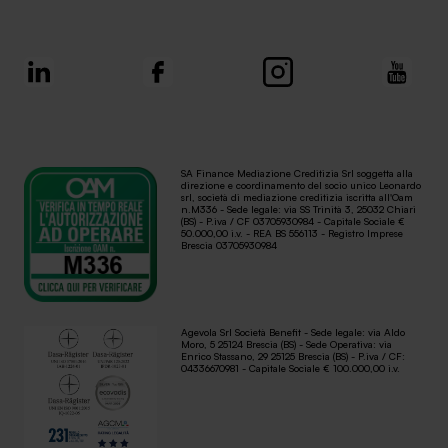
SA Finance Mediazione Creditizia Srl soggetta alla
direzione e coordinamento del socio unico Leonardo
srl, società di mediazione creditizia iscritta all'Oam
n.M336 - Sede legale: via SS Trinità 3, 25032 Chiari
(BS) - P.iva / CF 03705930984 - Capitale Sociale €
50.000,00 i.v. - REA BS 556113 - Registro Imprese
Brescia 03705930984
Agevola Srl Società Benefit - Sede legale: via Aldo
Moro, 5 25124 Brescia (BS) - Sede Operativa: via
Enrico Stassano, 29 25125 Brescia (BS) - P.iva / CF:
04336670981 - Capitale Sociale € 100.000,00 i.v.