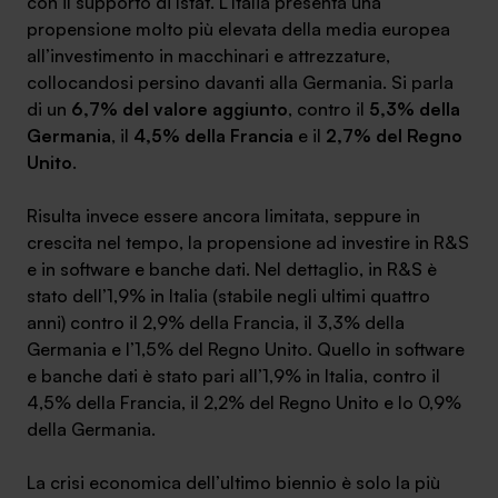
con il supporto di Istat. L’Italia presenta una
propensione molto più elevata della media europea
all’investimento in macchinari e attrezzature,
collocandosi persino davanti alla Germania. Si parla
di un
6,7% del valore aggiunto
, contro il
5,3% della
SA Finance Mediazione Creditizia Srl, società di mediazione creditizia iscritta
Germania
, il
4,5% della Francia
e il
2,7% del Regno
all'Oam n.M336
Unito
.
Risulta invece essere ancora limitata, seppure in
crescita nel tempo, la propensione ad investire in R&S
e in software e banche dati. Nel dettaglio, in R&S è
stato dell’1,9% in Italia (stabile negli ultimi quattro
anni) contro il 2,9% della Francia, il 3,3% della
Germania e l’1,5% del Regno Unito. Quello in software
e banche dati è stato pari all’1,9% in Italia, contro il
4,5% della Francia, il 2,2% del Regno Unito e lo 0,9%
della Germania.
La crisi economica dell’ultimo biennio è solo la più