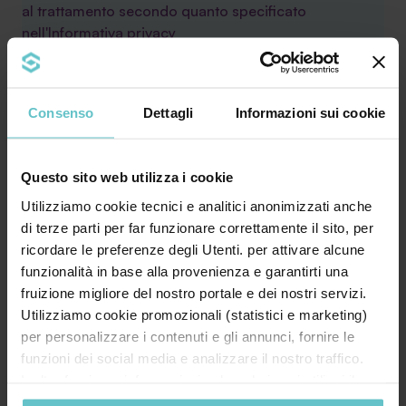
al trattamento secondo quanto specificato
nell'
Informativa privacy
Consenso
Dettagli
Informazioni sui cookie
Questo sito web utilizza i cookie
Utilizziamo cookie tecnici e analitici anonimizzati anche
di terze parti per far funzionare correttamente il sito, per
ricordare le preferenze degli Utenti. per attivare alcune
Leggi le ultime news
funzionalità in base alla provenienza e garantirti una
fruizione migliore del nostro portale e dei nostri servizi.
Utilizziamo cookie promozionali (statistici e marketing)
per personalizzare i contenuti e gli annunci, fornire le
funzioni dei social media e analizzare il nostro traffico.
Inoltre forniamo informazioni sul modo in cui utilizzi il
News
Luglio 2026
nostro sito ai nostri partner che si occupano di analisi dei