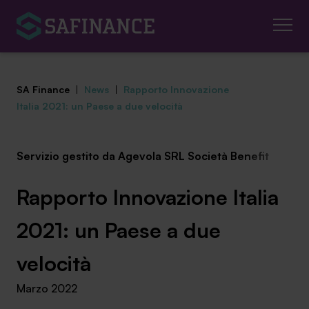
SA Finance
|
News
|
Rapporto Innovazione
Italia 2021: un Paese a due velocità
Servizio gestito da Agevola SRL Società Benefit
Mediazione Creditizia
Finanza Agevolata
Rapporto Innovazione Italia
Centro studi
2021: un Paese a due
News ed eventi
velocità
Marzo 2022
Chi siamo