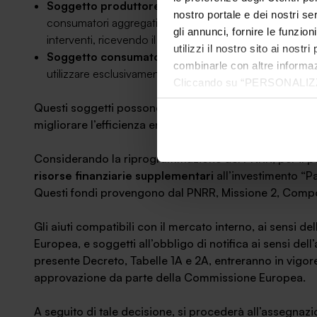
Soggetto produttore
: impresa agricola o agroaliment
nostro portale e dei nostri se
consumatori aggregati, realizza gli interventi, ne sostien
gli annunci, fornire le funzion
interventi, ricevendo il contributo.
utilizzi il nostro sito ai nost
Soggetto consumatore
: impresa agricola o agroali
combinarle con altre informazi
utilizzare esclusivamente il proprio fabbisogno energet
Cliccando su “PERSONALIZZA“ 
che sono necessari per il fu
Questi soggetti possono partecipare al bando e usufruir
cookie. Chiudendo questo bann
migliorare l’efficienza energetica delle loro strutture.
informazioni complete ti invi
Considerando la riprogrammazione del PNRR, per il p
risorse finanziarie supplementari
all’investimento “Pa
Questi fondi provengono dal PNRR, Missione 2, Compon
Gli aiuti compatibili con il mercato interno, ai sensi del
Europea, e soggetti all’obbligo di notifica ai sensi dell
presente Decreto, Tabelle 1A e 2A, entreranno in vigore
approvazione da parte della Commissione Europea.
A seguito di tale decisione, si procederà all’assegnazio