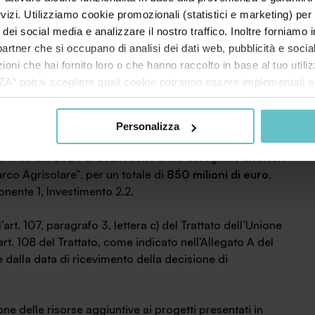
are che, in virtù di un mandato conferito dai soggetti
rvizi. Utilizziamo cookie promozionali (statistici e marketing) per
e i costi e ha la disponibilità dell’immobile oggetto degli
i dei social media e analizzare il nostro traffico. Inoltre forniamo
ri partner che si occupano di analisi dei dati web, pubblicità e soci
mentare che conferisce mandato al soggetto produttore per
oni che hai fornito loro o che hanno raccolto in base al tuo utilizz
ico e presentare la proposta.
potrai scegliere quali cookie potranno essere implementati ad 
nzionamento del sito. Cliccando su “ACCETTA TUTTI” invece accet
e degli aiuti per realizzare impianti fotovoltaici e
er verranno installati i soli cookie necessari al funzionamento de
Personalizza
tiamo a consultare le "Informazioni sui Cookie" qui sopra.
eriodo dal 2024 al 2026, sono state assegnate
ulteriori
rco Agrisolare”, per un totale di
850 milioni di euro
.
ente 1, Investimento 2.2.
l’art. 107, paragrafo 3, lettera c) del Trattato dell’Unione
’art. 108 del Trattato, come indicato nell’Allegato A del
 dalla data di ricevimento della decisione di
ne delle risorse aggiuntive ai progetti presentati in