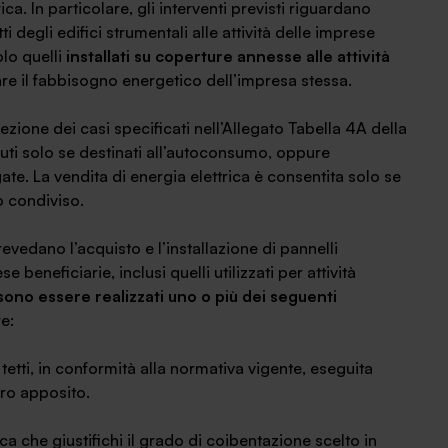
ca. In particolare, gli interventi previsti riguardano
tti degli edifici strumentali alle attività delle imprese
lo quelli
installati su coperture annesse alle attività
are il fabbisogno energetico dell’impresa stessa.
zione dei casi specificati nell’Allegato Tabella 4A della
iuti solo se destinati all’autoconsumo, oppure
e. La vendita di energia elettrica è consentita solo se
o condiviso.
evedano l’acquisto e l’installazione di pannelli
se beneficiarie, inclusi quelli utilizzati per attività
ssono essere realizzati uno o più dei seguenti
re:
tetti, in conformità alla normativa vigente, eseguita
tro apposito.
ca che giustifichi il grado di coibentazione scelto in