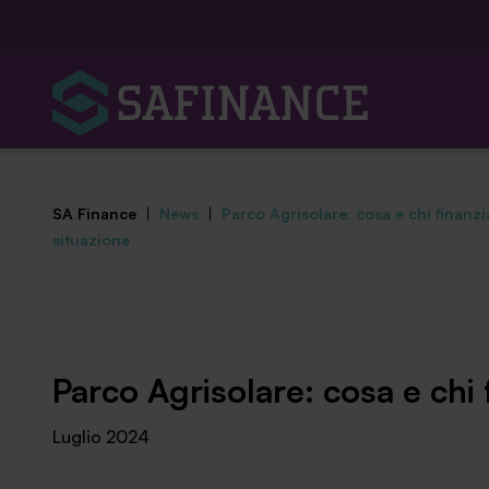
SA Finance
|
News
|
Parco Agrisolare: cosa e chi finanzia
situazione
Mediazione Creditizia
Parco Agrisolare: cosa e chi 
Finanza Agevolata
Luglio 2024
Centro studi