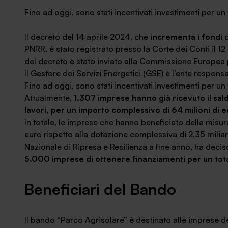
News ed eventi
Fino ad oggi, sono stati incentivati investimenti per un t
Il decreto del 14 aprile 2024, che
incrementa i fondi
d
PNRR, è stato registrato presso la Corte dei Conti il 12
del decreto è stato inviato alla Commissione Europea p
Il Gestore dei Servizi Energetici (GSE) è l’ente responsa
Fino ad oggi, sono stati incentivati investimenti per un t
Attualmente,
1.307 imprese hanno già ricevuto il sal
lavori, per un importo complessivo di 64 milioni di 
In totale, le imprese che hanno beneficiato della misura
euro rispetto alla dotazione complessiva di 2,35 mili
Nazionale di Ripresa e Resilienza a fine anno, ha decis
5.000 imprese di ottenere finanziamenti per un tota
Beneficiari del Bando
Il bando “Parco Agrisolare” è destinato alle imprese d