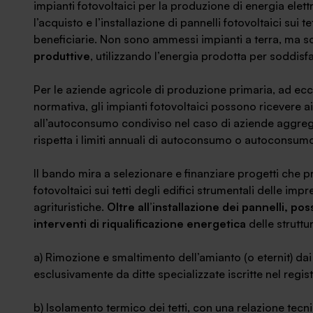
impianti fotovoltaici per la produzione di energia elettri
l’acquisto e l’installazione di pannelli fotovoltaici sui te
beneficiarie. Non sono ammessi impianti a terra, ma so
produttive
, utilizzando l’energia prodotta per soddisf
Per le aziende agricole di produzione primaria, ad ecce
normativa, gli impianti fotovoltaici possono ricevere a
all’autoconsumo condiviso nel caso di aziende aggregat
rispetta i limiti annuali di autoconsumo o autoconsum
Il bando mira a selezionare e finanziare progetti che pr
fotovoltaici sui tetti degli edifici strumentali delle impre
agrituristiche.
Oltre all’installazione dei pannelli, po
interventi di riqualificazione energetica
delle struttu
a) Rimozione e smaltimento dell’amianto (o eternit) dai 
esclusivamente da ditte specializzate iscritte nel regis
b) Isolamento termico dei tetti, con una relazione tecni