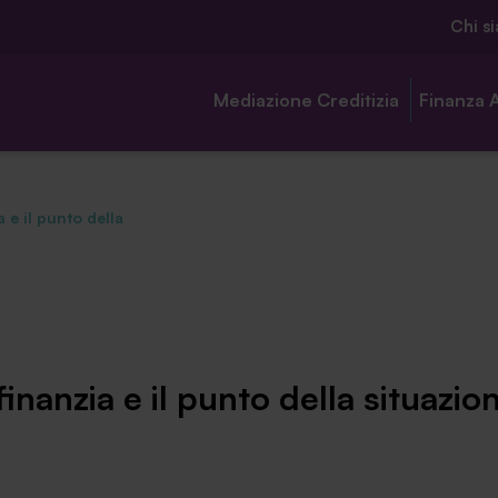
Chi s
Mediazione Creditizia
Finanza 
 e il punto della
Chi siamo
Ambassador
finanzia e il punto della situazio
Contatti
Lavora con noi