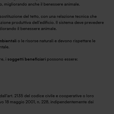
cio, migliorando anche il benessere animale.
 sostituzione del tetto, con una relazione tecnica che
azione produttiva dell’edificio. Il sistema deve prevedere
igliorando il benessere animale.
mbientali
o le risorse naturali e devono rispettare le
tale.
e, i
soggetti beneficiari
possono essere:
all’art. 2135 del codice civile e cooperative o loro
ativo 18 maggio 2001, n. 228, indipendentemente dai