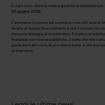
In ogni caso, devono essere garantiti la realizzazione, 
30 giugno 2026
.
È ammesso il cumulo del contributo con altri aiuti di St
divieto di doppio finanziamento e che il cumulo non por
ciascuna tipologia di investimento. È inoltre consentit
finanziata con risorse pubbliche, a patto che tale cumul
quote parti del costo di uno stesso bene, e che non p
di intervento.
Leggi le ultime news