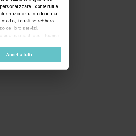
 personalizzare i contenuti e
 informazioni sul modo in cui
al media, i quali potrebbero
o dei loro servizi.
esclusione di quelli tecnici
terai di implementare tutti i
l sito. Per tutte le
Accetta tutti