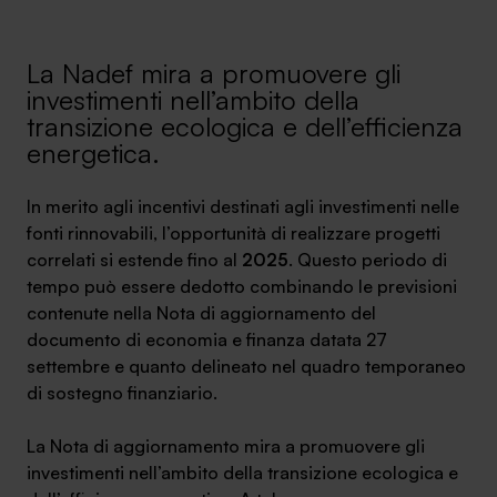
Ambassador
La Nadef mira a promuovere gli
Contatti
investimenti nell’ambito della
transizione ecologica e dell’efficienza
Lavora con noi
energetica.
In merito agli incentivi destinati agli investimenti nelle
fonti rinnovabili, l’opportunità di realizzare progetti
correlati si estende fino al
2025
. Questo periodo di
tempo può essere dedotto combinando le previsioni
contenute nella Nota di aggiornamento del
documento di economia e finanza datata 27
settembre e quanto delineato nel quadro temporaneo
+030.3540104
di sostegno finanziario.
La Nota di aggiornamento mira a promuovere gli
info@safinance.it
investimenti nell’ambito della transizione ecologica e