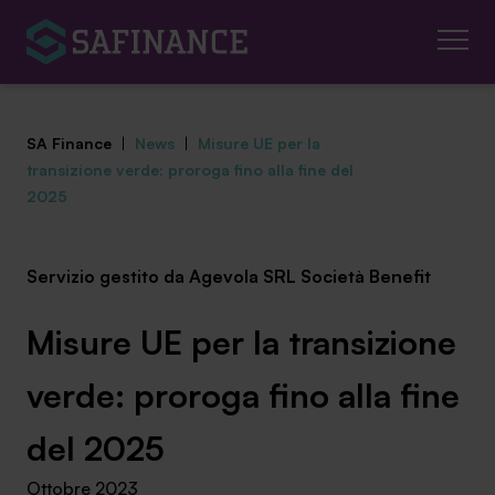
SA Finance
|
News
|
Misure UE per la
transizione verde: proroga fino alla fine del
2025
Mediazione Creditizia
Servizio gestito da Agevola SRL Società Benefit
Finanza Agevolata
Misure UE per la transizione
Centro studi
verde: proroga fino alla fine
News ed eventi
del 2025
Chi siamo
Ottobre 2023