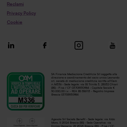
Reclami
Privacy Policy
Cookie
SA Finance Mediazione Creditizia Srl soggetta alla
direzione e coordinamento del socio unico Leonardo
srl, società di mediazione creditizia iscritta all'Oam
n.M336 - Sede legale: via SS Trinità 3, 25032 Chiari
(BS) - P.iva / CF 03705930984 - Capitale Sociale €
50.000,00 i.v. - REA BS 556113 - Registro Imprese
Brescia 03705930984
Agevola Srl Società Benefit - Sede legale: via Aldo
Moro, 5 25124 Brescia (BS) - Sede Operativa: via
Enrico Stassano, 29 25125 Brescia (BS) - P.iva / CF: