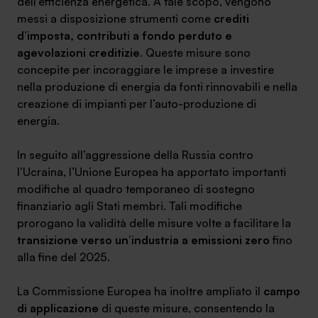
dell’efficienza energetica. A tale scopo, vengono
messi a disposizione strumenti come
crediti
d’imposta, contributi a fondo perduto e
agevolazioni creditizie
. Queste misure sono
concepite per incoraggiare le imprese a investire
SA Finance Mediazione Creditizia Srl, società di mediazione creditizia iscritta
nella produzione di energia da fonti rinnovabili e nella
all'Oam n.M336
creazione di impianti per l’auto-produzione di
energia.
In seguito all’aggressione della Russia contro
l’Ucraina, l’Unione Europea ha apportato importanti
modifiche al quadro temporaneo di sostegno
finanziario agli Stati membri. Tali modifiche
prorogano la validità delle misure volte a facilitare la
transizione verso un’industria a emissioni zero
fino
alla fine del 2025.
La Commissione Europea ha inoltre ampliato il
campo
di applicazione
di queste misure, consentendo la