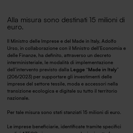
Ambassador
Alla misura sono destinati 15 milioni di
Contatti
euro.
Lavora con noi
Il Ministro delle Imprese e del Made in Italy, Adolfo
Urso, in collaborazione con il Ministro dell’Economia e
delle Finanze, ha definito, attraverso un decreto
interministeriale, le modalità di implementazione
dell’intervento previsto dalla
Legge “Made in Italy”
(206/2023) per supportare gli investimenti delle
imprese del settore tessile, moda e accessori nella
transizione ecologica e digitale su tutto il territorio
nazionale.
+030.3540104
Per tale misura sono stati stanziati 15 milioni di euro.
info@safinance.it
Le imprese beneficiarie, identificate tramite specifici