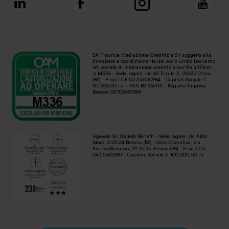
SA Finance Mediazione Creditizia Srl soggetta alla
direzione e coordinamento del socio unico Leonardo
srl, società di mediazione creditizia iscritta all'Oam
n.M336 - Sede legale: via SS Trinità 3, 25032 Chiari
(BS) - P.iva / CF 03705930984 - Capitale Sociale €
50.000,00 i.v. - REA BS 556113 - Registro Imprese
Brescia 03705930984
Agevola Srl Società Benefit - Sede legale: via Aldo
Moro, 5 25124 Brescia (BS) - Sede Operativa: via
Enrico Stassano, 29 25125 Brescia (BS) - P.iva / CF:
04336670981 - Capitale Sociale € 100.000,00 i.v.