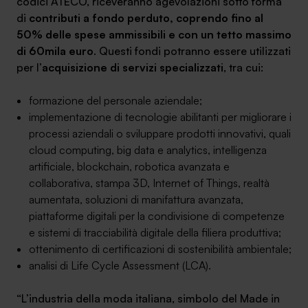
codici ATECO, riceveranno agevolazioni sotto forma
di
contributi a fondo perduto, coprendo fino al
50% delle spese ammissibili e con un tetto massimo
di 60mila euro
. Questi fondi potranno essere utilizzati
per l’
acquisizione di servizi specializzati
, tra cui:
SA Finance Mediazione Creditizia Srl, società di mediazione creditizia iscritta
all'Oam n.M336
formazione del personale aziendale;
implementazione di tecnologie abilitanti per migliorare i
processi aziendali o sviluppare prodotti innovativi, quali
cloud computing, big data e analytics, intelligenza
artificiale, blockchain, robotica avanzata e
collaborativa, stampa 3D, Internet of Things, realtà
aumentata, soluzioni di manifattura avanzata,
piattaforme digitali per la condivisione di competenze
e sistemi di tracciabilità digitale della filiera produttiva;
ottenimento di certificazioni di sostenibilità ambientale;
analisi di Life Cycle Assessment (LCA).
“L’industria della moda italiana, simbolo del Made in