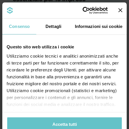
Consenso
Dettagli
Informazioni sui cookie
Bando, contributo a fondo perduto, leasing,
credito d’imposta, rendicontazione… Il
Questo sito web utilizza i cookie
linguaggio ...
Utilizziamo cookie tecnici e analitici anonimizzati anche
di terze parti per far funzionare correttamente il sito, per
Approfondisci
ricordare le preferenze degli Utenti. per attivare alcune
funzionalità in base alla provenienza e garantirti una
fruizione migliore del nostro portale e dei nostri servizi.
Utilizziamo cookie promozionali (statistici e marketing)
News
per personalizzare i contenuti e gli annunci, fornire le
Luglio 2026
funzioni dei social media e analizzare il nostro traffico.
Inoltre forniamo informazioni sul modo in cui utilizzi il
Quanto ne sai
nostro sito ai nostri partner che si occupano di analisi dei
sull’iperammortamento? Scoprilo
Accetta tutti
dati web, pubblicità e social media, i quali potrebbero
ora con il nostro quiz estivo