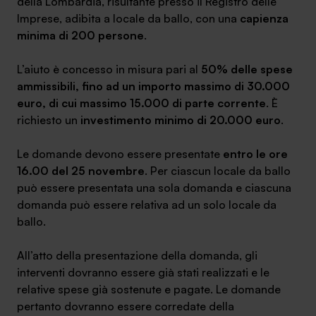
della Lombardia, risultante presso il Registro delle
Imprese, adibita a locale da ballo, con una
capienza
minima di 200 persone
.
L’aiuto è concesso in misura pari al
50% delle spese
SA Finance Mediazione Creditizia Srl, società di mediazione creditizia iscritta
ammissibili, fino ad un importo massimo di 30.000
all'Oam n.M336
euro, di cui massimo 15.000 di parte corrente
. È
richiesto un
investimento minimo di 20.000 euro
.
Le domande devono essere presentate
entro le ore
16.00 del 25 novembre
. Per ciascun locale da ballo
può essere presentata una sola domanda e ciascuna
domanda può essere relativa ad un solo locale da
ballo.
All’atto della presentazione della domanda, gli
interventi dovranno essere già stati realizzati e le
relative spese già sostenute e pagate. Le domande
pertanto dovranno essere corredate della