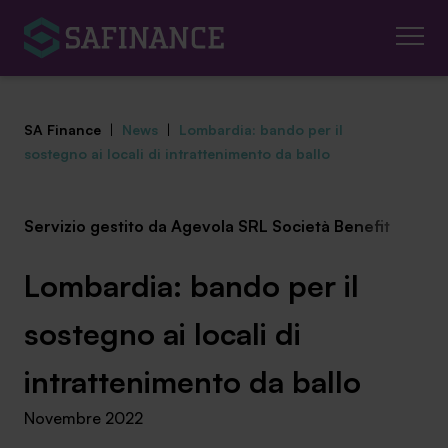
SA Finance
|
News
|
Lombardia: bando per il
sostegno ai locali di intrattenimento da ballo
Servizio gestito da Agevola SRL Società Benefit
Mediazione Creditizia
Finanza Agevolata
Lombardia: bando per il
Centro studi
sostegno ai locali di
News ed eventi
intrattenimento da ballo
Novembre 2022
Chi siamo