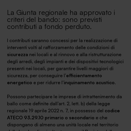
Ambassador
La Giunta regionale ha approvato i
criteri del bando: sono previsti
Contatti
contributi a fondo perduto.
Lavora con noi
I contributi saranno concessi per la realizzazione di
interventi volti al rafforzamento delle condizioni di
sicurezza
nei locali e al rinnovo e alla ristrutturazione
degli arredi, degli impianti e dei dispositivi tecnologici
presenti nei locali, per garantire livelli maggiori di
sicurezza, per conseguire l’
efficientamento
energetico
e per ridurre l’
inquinamento acustico
.
Possono partecipare le imprese di intrattenimento da
+030.3540104
ballo come definite dall’art. 2, lett. b) della legge
regionale 19 aprile 2022 n. 7, in possesso del
codice
ATECO 93.29.10 primario o secondario
e che
info@safinance.it
dispongano di almeno una unità locale nel territorio