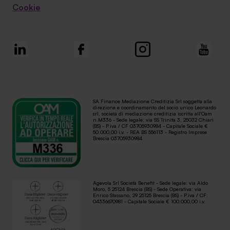
Cookie
SA Finance Mediazione Creditizia Srl soggetta alla
direzione e coordinamento del socio unico Leonardo
srl, società di mediazione creditizia iscritta all'Oam
n.M336 - Sede legale: via SS Trinità 3, 25032 Chiari
(BS) - P.iva / CF 03705930984 - Capitale Sociale €
50.000,00 i.v. - REA BS 556113 - Registro Imprese
Brescia 03705930984
Agevola Srl Società Benefit - Sede legale: via Aldo
Moro, 5 25124 Brescia (BS) - Sede Operativa: via
Enrico Stassano, 29 25125 Brescia (BS) - P.iva / CF:
04336670981 - Capitale Sociale € 100.000,00 i.v.