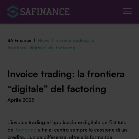
SA Finance
|
News
|
Invoice trading: la
frontiera “digitale” del factoring
Mediazione Creditizia
Invoice trading: la frontiera
Finanza Agevolata
“digitale” del factoring
Aprile 2025
Centro studi
News ed eventi
L’invoice trading è l’applicazione digitale dell’istituto
del
factoring
e ha al centro sempre la cessione di un
Chi siamo
credito. L’unica differenza, oltre alla forma (da