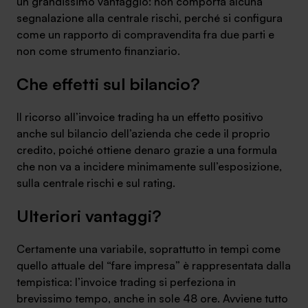
un grandissimo vantaggio: non comporta alcuna
segnalazione alla centrale rischi, perché si configura
come un rapporto di compravendita fra due parti e
non come strumento finanziario.
Che effetti sul bilancio?
SA Finance Mediazione Creditizia Srl, società di mediazione creditizia iscritta
all'Oam n.M336
Il ricorso all’invoice trading ha un effetto positivo
anche sul bilancio dell’azienda che cede il proprio
credito, poiché ottiene denaro grazie a una formula
che non va a incidere minimamente sull’esposizione,
sulla centrale rischi e sul rating.
Ulteriori vantaggi?
Certamente una variabile, soprattutto in tempi come
quello attuale del “fare impresa” è rappresentata dalla
tempistica: l’invoice trading si perfeziona in
brevissimo tempo, anche in sole 48 ore. Avviene tutto