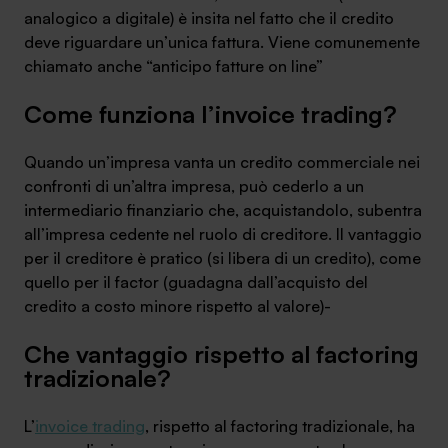
analogico a digitale) è insita nel fatto che il credito
Ambassador
deve riguardare un’unica fattura. Viene comunemente
chiamato anche “anticipo fatture on line”
Contatti
Come funziona l’invoice trading?
Lavora con noi
Quando un’impresa vanta un credito commerciale nei
confronti di un’altra impresa, può cederlo a un
intermediario finanziario che, acquistandolo, subentra
all’impresa cedente nel ruolo di creditore. Il vantaggio
per il creditore è pratico (si libera di un credito), come
quello per il factor (guadagna dall’acquisto del
credito a costo minore rispetto al valore)-
+030.3540104
Che vantaggio rispetto al factoring
tradizionale?
info@safinance.it
L’
invoice trading
, rispetto al factoring tradizionale, ha