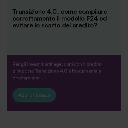
funzionamento del sito. Per tutte le informazioni complete
Transizione 4.0: come compilare
ti invitiamo a consultare le "Informazioni sui Cookie" qui
correttamente il modello F24 ed
sopra.
evitare lo scarto del credito?
Per gli investimenti agevolati con il credito
d’imposta Transizione 4.0 è fondamentale
prestare atte...
Approfondisci