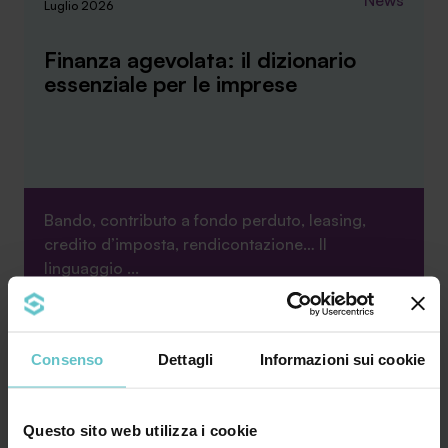
News
Luglio 2026
Finanza agevolata: il dizionario
essenziale per le imprese
Bando, contributo a fondo perduto, leasing,
credito d’imposta, rendicontazione… Il
linguaggio ...
Approfondisci
Consenso
Dettagli
Informazioni sui cookie
News
Questo sito web utilizza i cookie
Luglio 2026