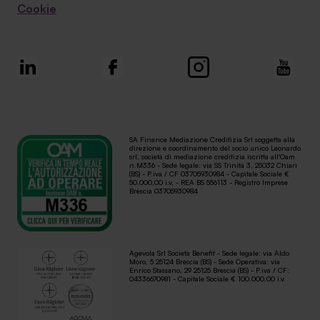
Cookie
SA Finance Mediazione Creditizia Srl soggetta alla
direzione e coordinamento del socio unico Leonardo
srl, società di mediazione creditizia iscritta all'Oam
n.M336 - Sede legale: via SS Trinità 3, 25032 Chiari
(BS) - P.iva / CF 03705930984 - Capitale Sociale €
50.000,00 i.v. - REA BS 556113 - Registro Imprese
Brescia 03705930984
Agevola Srl Società Benefit - Sede legale: via Aldo
Moro, 5 25124 Brescia (BS) - Sede Operativa: via
Enrico Stassano, 29 25125 Brescia (BS) - P.iva / CF:
04336670981 - Capitale Sociale € 100.000,00 i.v.