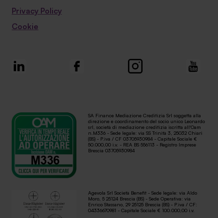
Privacy Policy
Cookie
SA Finance Mediazione Creditizia Srl soggetta alla
direzione e coordinamento del socio unico Leonardo
srl, società di mediazione creditizia iscritta all'Oam
n.M336 - Sede legale: via SS Trinità 3, 25032 Chiari
(BS) - P.iva / CF 03705930984 - Capitale Sociale €
50.000,00 i.v. - REA BS 556113 - Registro Imprese
Brescia 03705930984
Agevola Srl Società Benefit - Sede legale: via Aldo
Moro, 5 25124 Brescia (BS) - Sede Operativa: via
Enrico Stassano, 29 25125 Brescia (BS) - P.iva / CF:
04336670981 - Capitale Sociale € 100.000,00 i.v.