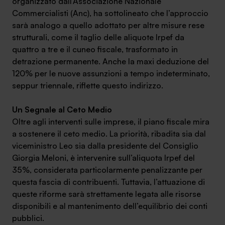
organizzato dall’Associazione Nazionale
Commercialisti (Anc), ha sottolineato che l’approccio
sarà analogo a quello adottato per altre misure rese
strutturali, come il taglio delle aliquote Irpef da
quattro a tre e il cuneo fiscale, trasformato in
SA Finance Mediazione Creditizia Srl, società di mediazione creditizia iscritta
detrazione permanente. Anche la maxi deduzione del
all'Oam n.M336
120% per le nuove assunzioni a tempo indeterminato,
seppur triennale, riflette questo indirizzo.
Un Segnale al Ceto Medio
Oltre agli interventi sulle imprese, il piano fiscale mira
a sostenere il ceto medio. La priorità, ribadita sia dal
viceministro Leo sia dalla presidente del Consiglio
Giorgia Meloni, è intervenire sull’aliquota Irpef del
35%, considerata particolarmente penalizzante per
questa fascia di contribuenti. Tuttavia, l’attuazione di
queste riforme sarà strettamente legata alle risorse
disponibili e al mantenimento dell’equilibrio dei conti
pubblici.