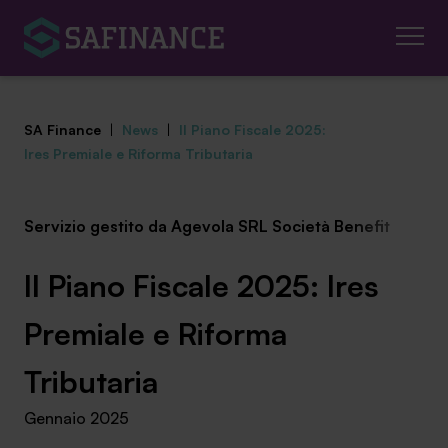
SA Finance
|
News
|
Il Piano Fiscale 2025:
Ires Premiale e Riforma Tributaria
Servizio gestito da Agevola SRL Società Benefit
Mediazione Creditizia
Finanza Agevolata
Il Piano Fiscale 2025: Ires
Centro studi
Premiale e Riforma
News ed eventi
Tributaria
Gennaio 2025
Chi siamo