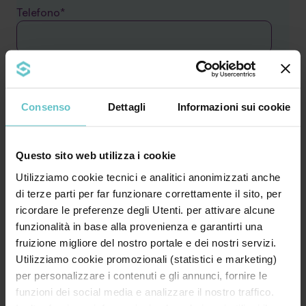
Telefono*
Il tuo messaggio
Consenso
Dettagli
Informazioni sui cookie
Questo sito web utilizza i cookie
Utilizziamo cookie tecnici e analitici anonimizzati anche
di terze parti per far funzionare correttamente il sito, per
ricordare le preferenze degli Utenti. per attivare alcune
funzionalità in base alla provenienza e garantirti una
* Acconsento al trattamento dei miei dati
fruizione migliore del nostro portale e dei nostri servizi.
personali secondo quanto specificato nell'
Utilizziamo cookie promozionali (statistici e marketing)
informativa
per personalizzare i contenuti e gli annunci, fornire le
funzioni dei social media e analizzare il nostro traffico.