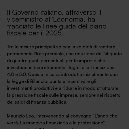
Ambassador
Il Governo italiano, attraverso il
viceministro all’Economia, ha
Contatti
tracciato le linee guida del piano
fiscale per il 2025.
Lavora con noi
Tra le misure principali spicca la volontà di rendere
permanente l’Ires premiale, una riduzione dell’aliquota
di quattro punti percentuali per le imprese che
investono in beni strumentali legati alla Transizione
4.0 e 5.0. Questa misura, introdotta inizialmente con
la legge di Bilancio, punta a incentivare gli
investimenti produttivi e a ridurre in modo strutturale
la pressione fiscale sulle imprese, sempre nel rispetto
+030.3540104
dei saldi di finanza pubblica.
Maurizio Leo, intervenendo al convegno “L’anno che
info@safinance.it
verrà. La manovra finanziaria e la professione”,