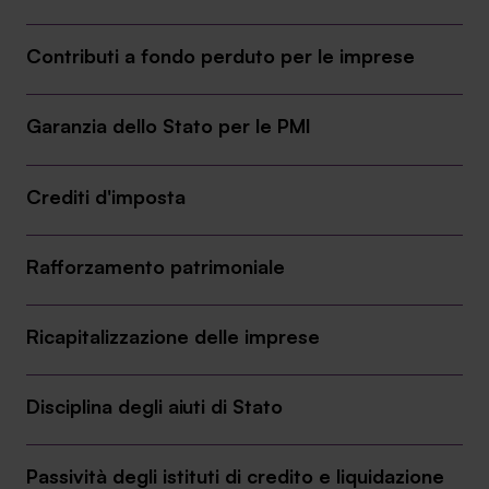
Ambassador
Contributi a fondo perduto per le imprese
Contatti
Garanzia dello Stato per le PMI
Lavora con noi
Crediti d'imposta
Rafforzamento patrimoniale
Ricapitalizzazione delle imprese
+030.3540104
Disciplina degli aiuti di Stato
info@safinance.it
Passività degli istituti di credito e liquidazione