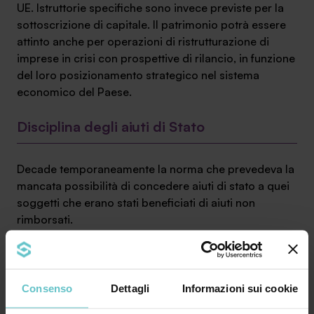
UE. Istruttorie specifiche sono invece previste per la
sottoscrizione di capitale. Il patrimonio potrà essere
attinto anche per operazioni di ristrutturazione di
imprese in crisi con prospettive di rilancio, in funzione
del loro posizionamento strategico nel sistema
economico del Paese.
Disciplina degli aiuti di Stato
Decade temporaneamente la norma che prevedeva la
mancata possibilità di concedere aiuti di stato a quei
soggetti che erano stati beneficiati di aiuti non
rimborsati.
Passività degli istituti di credito e
liquidazione piccoli istituti
Consenso
Dettagli
Informazioni sui cookie