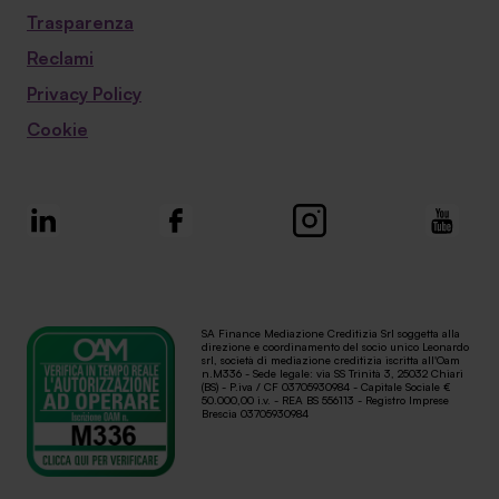
Trasparenza
Reclami
Privacy Policy
Cookie
SA Finance Mediazione Creditizia Srl soggetta alla
direzione e coordinamento del socio unico Leonardo
srl, società di mediazione creditizia iscritta all'Oam
n.M336 - Sede legale: via SS Trinità 3, 25032 Chiari
(BS) - P.iva / CF 03705930984 - Capitale Sociale €
50.000,00 i.v. - REA BS 556113 - Registro Imprese
Brescia 03705930984