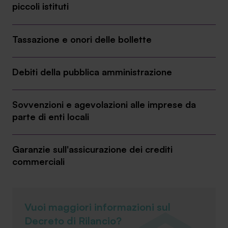
piccoli istituti
Tassazione e onori delle bollette
SA Finance Mediazione Creditizia Srl, società di mediazione creditizia iscritta
Debiti della pubblica amministrazione
all'Oam n.M336
Sovvenzioni e agevolazioni alle imprese da
parte di enti locali
Garanzie sull'assicurazione dei crediti
commerciali
Vuoi maggiori informazioni sul
Decreto di Rilancio?