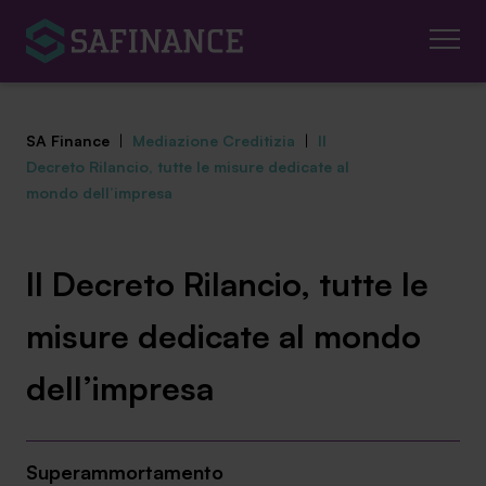
SA Finance
|
Mediazione Creditizia
|
Il
Decreto Rilancio, tutte le misure dedicate al
mondo dell’impresa
Mediazione Creditizia
Il Decreto Rilancio, tutte le
Finanza Agevolata
misure dedicate al mondo
Centro studi
dell’impresa
News ed eventi
Chi siamo
Superammortamento