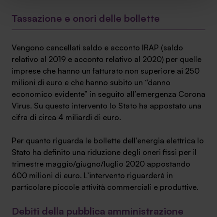
sito. Cliccando su “ACCETTA TUTTI” invece accetterai di
implementare tutti i cookie. Chiudendo questo banner
Tassazione e onori delle bollette
verranno installati i soli cookie necessari al
funzionamento del sito. Per tutte le informazioni complete
Vengono cancellati saldo e acconto IRAP (saldo
ti invitiamo a consultare le "Informazioni sui Cookie" qui
relativo al 2019 e acconto relativo al 2020) per quelle
sopra.
imprese che hanno un fatturato non superiore ai 250
milioni di euro e che hanno subito un “danno
economico evidente” in seguito all’emergenza Corona
Virus. Su questo intervento lo Stato ha appostato una
cifra di circa 4 miliardi di euro.
Per quanto riguarda le bollette dell’energia elettrica lo
Stato ha definito una riduzione degli oneri fissi per il
trimestre maggio/giugno/luglio 2020 appostando
600 milioni di euro. L’intervento riguarderà in
particolare piccole attività commerciali e produttive.
Debiti della pubblica amministrazione