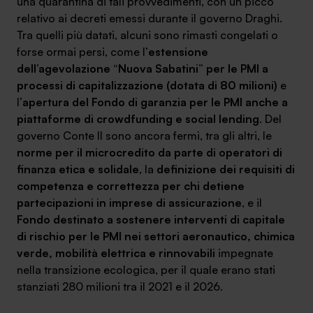
una quarantina di tali provvedimenti, con un picco
relativo ai decreti emessi durante il governo Draghi.
Tra quelli più datati, alcuni sono rimasti congelati o
forse ormai persi, come l’
estensione
dell’agevolazione “Nuova Sabatini” per le PMI a
SA Finance Mediazione Creditizia Srl, società di mediazione creditizia iscritta
processi di capitalizzazione (dotata di 80 milioni)
e
all'Oam n.M336
l’
apertura del Fondo di garanzia per le PMI anche a
piattaforme di crowdfunding e social lending
. Del
governo Conte II sono ancora fermi, tra gli altri, le
norme per il microcredito da parte di operatori di
finanza etica e solidale
, la
definizione dei requisiti di
competenza e correttezza per chi detiene
partecipazioni in imprese di assicurazione
, e il
Fondo destinato a sostenere interventi di capitale
di rischio per le PMI nei settori aeronautico, chimica
verde, mobilità elettrica e rinnovabili
impegnate
nella transizione ecologica, per il quale erano stati
stanziati 280 milioni tra il 2021 e il 2026.