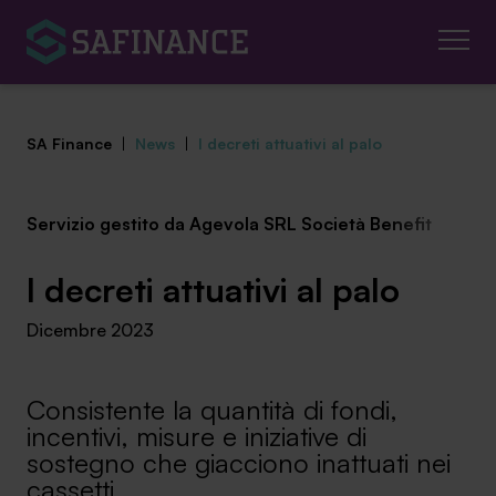
SA Finance
|
News
|
I decreti attuativi al palo
Servizio gestito da Agevola SRL Società Benefit
Mediazione Creditizia
I decreti attuativi al palo
Finanza Agevolata
Dicembre 2023
Centro studi
Consistente la quantità di fondi,
News ed eventi
incentivi, misure e iniziative di
sostegno che giacciono inattuati nei
Chi siamo
cassetti.