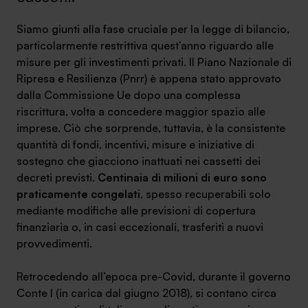
Ambassador
Siamo giunti alla fase cruciale per la legge di bilancio,
particolarmente restrittiva quest’anno riguardo alle
Contatti
misure per gli investimenti privati. Il Piano Nazionale di
Ripresa e Resilienza (Pnrr) è appena stato approvato
Lavora con noi
dalla Commissione Ue dopo una complessa
riscrittura, volta a concedere maggior spazio alle
imprese. Ciò che sorprende, tuttavia, è la consistente
quantità di fondi, incentivi, misure e iniziative di
sostegno che giacciono inattuati nei cassetti dei
decreti previsti.
Centinaia di milioni di euro sono
praticamente congelati
, spesso recuperabili solo
mediante modifiche alle previsioni di copertura
finanziaria o, in casi eccezionali, trasferiti a nuovi
+030.3540104
provvedimenti.
Retrocedendo all’epoca pre-Covid, durante il governo
info@safinance.it
Conte I (in carica dal giugno 2018), si contano circa