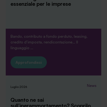
essenziale per le imprese
ti invitiamo a consultare le "Informazioni sui Cookie" qui
sopra.
Bando, contributo a fondo perduto, leasing,
credito d’imposta, rendicontazione… Il
linguaggio ...
Approfondisci
News
Luglio 2026
Quanto ne sai
sull’iperammortamento? Scoprilo