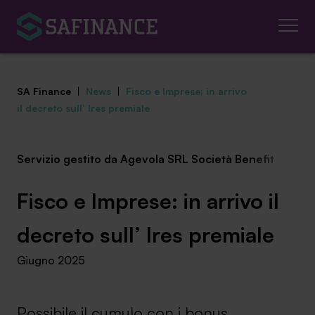
SA Finance
|
News
|
Fisco e Imprese: in arrivo
il decreto sull’ Ires premiale
Servizio gestito da Agevola SRL Società Benefit
Mediazione Creditizia
Finanza Agevolata
Fisco e Imprese: in arrivo il
Centro studi
decreto sull’ Ires premiale
Giugno 2025
News ed eventi
Chi siamo
Possibile il cumulo con i bonus