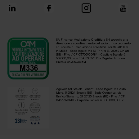
SA Finance Mediazione Creditizia Srl soggetta alla
direzione e coordinamento del socio unico Leonardo
srl, società di mediazione creditizia iscritta all'Oam
n.M336 - Sede legale: via SS Trinità 3, 25032 Chiari
(BS) - P.iva / CF 03705930984 - Capitale Sociale €
50.000,00 i.v. - REA BS 556113 - Registro Imprese
Brescia 03705930984
Agevola Srl Società Benefit - Sede legale: via Aldo
Moro, 5 25124 Brescia (BS) - Sede Operativa: via
Enrico Stassano, 29 25125 Brescia (BS) - P.iva / CF:
04336670981 - Capitale Sociale € 100.000,00 i.v.