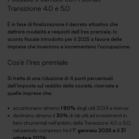
Ambassador
Transizione 4.0 e 5.0
Contatti
È in fase di finalizzazione il decreto attuativo che
definirà modalità e requisiti dell’Ires premiale, lo
Lavora con noi
sconto fiscale introdotto per il 2025 a favore delle
imprese che investono e incrementano l’occupazione.
Cos’è l’Ires premiale
Si tratta di una riduzione di 4 punti percentuali
dell’imposta sul reddito delle società, riservata a
quelle imprese che:
+030.3540104
accantonano almeno
l’80%
degli utili 2024 a riserva;
destinano almeno il
30%
di tali utili ad investimenti in
beni strumentali nell’ambito della Transizione 4.0 o 5.0,
info@safinance.it
nel periodo compreso tra il
1° gennaio 2025 e il 31
ottobre 2026
;