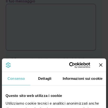
Il tuo messaggio
* Acconsento al trattamento dei miei dati
personali secondo quanto specificato nell'
informativa
Consenso
Dettagli
Informazioni sui cookie
Desidero inoltre ricevere la Newsletter di
Agevola Srl sulla finanza agevolata e acconsento
Questo sito web utilizza i cookie
al trattamento secondo quanto specificato
Utilizziamo cookie tecnici e analitici anonimizzati anche
nell'
Informativa privacy