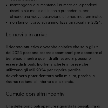
mantengono o aumentano il numero dei dipendenti
rispetto alla media del triennio precedente, con
almeno una nuova assunzione a tempo indeterminato;
non fanno ricorso agli ammortizzatori sociali nel 2024.
SA Finance Mediazione Creditizia Srl, società di mediazione creditizia iscritta
Le novità in arrivo
all'Oam n.M336
Il decreto attuativo dovrebbe chiarire che solo gli utili
del 2024 possono essere accantonati per accedere al
beneficio, mentre quelli di altri esercizi possono
essere distribuiti. Inoltre, anche le imprese che
utilizzano gli utili 2024 per coprire perdite
dovrebbero poter rientrare nella misura, perché le
risorse restano all’interno dell’azienda.
Cumulo con altri incentivi
Una delle principali aperture riguarda la
possibilità di